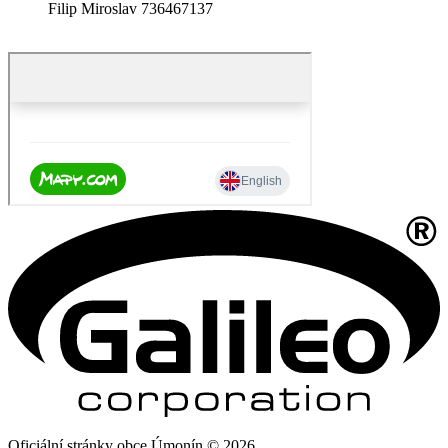
Filip Miroslav 736467137
Oficiální stránky obce Úmonín © 2026