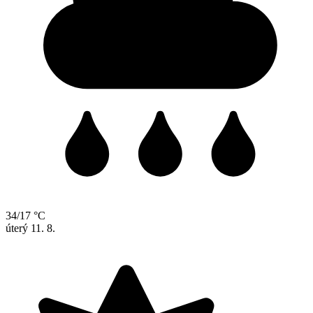
34/17 °C
úterý
11. 8.