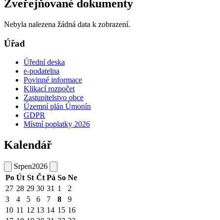
Zveřejňované dokumenty
Nebyla nalezena žádná data k zobrazení.
Úřad
Úřední deska
e-podatelna
Povinné informace
Klikací rozpočet
Zastupitelstvo obce
Územní plán Úmonín
GDPR
Místní poplatky 2026
Kalendář
Srpen
2026
Po
Út
St
Čt
Pá
So
Ne
27
28
29
30
31
1
2
3
4
5
6
7
8
9
10
11
12
13
14
15
16