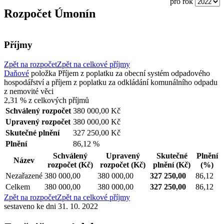
pro rok
Rozpočet Úmonín
Příjmy
Zpět na rozpočet
Zpět na celkové příjmy
Daňové
položka
Příjem z poplatku za obecní systém odpadového
hospodářství a příjem z poplatku za odkládání komunálního odpadu
z nemovité věci
2,31 %
z celkových příjmů
Schválený rozpočet
380 000,00 Kč
Upravený rozpočet
380 000,00 Kč
Skutečné plnění
327 250,00 Kč
Plnění
86,12 %
Schválený
Upravený
Skutečné
Plnění
Název
rozpočet
(Kč)
rozpočet
(Kč)
plnění
(Kč)
(%)
Nezařazené
380 000,00
380 000,00
327 250,00
86,12
Celkem
380 000,00
380 000,00
327 250,00
86,12
Zpět na rozpočet
Zpět na celkové příjmy
sestaveno ke dni 31. 10. 2022