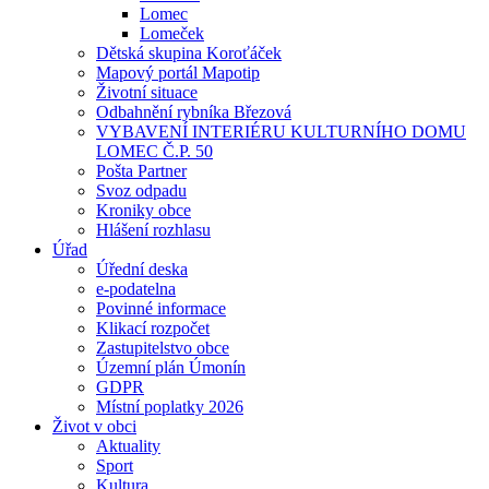
Lomec
Lomeček
Dětská skupina Koroťáček
Mapový portál Mapotip
Životní situace
Odbahnění rybníka Březová
VYBAVENÍ INTERIÉRU KULTURNÍHO DOMU
LOMEC Č.P. 50
Pošta Partner
Svoz odpadu
Kroniky obce
Hlášení rozhlasu
Úřad
Úřední deska
e-podatelna
Povinné informace
Klikací rozpočet
Zastupitelstvo obce
Územní plán Úmonín
GDPR
Místní poplatky 2026
Život v obci
Aktuality
Sport
Kultura