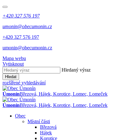
+420 327 576 197
umonin@obecumonin.cz
+420 327 576 197
umonin@obecumonin.cz
Mapa webu
Vytisknout
Hledaný výraz
Hledat
rozšířené vyhledávání
Úmonín
Březová, Hájek, Korotice, Lomec, Lomeček
Úmonín
Březová, Hájek, Korotice, Lomec, Lomeček
Obec
Místní části
Březová
Hájek
Korotice