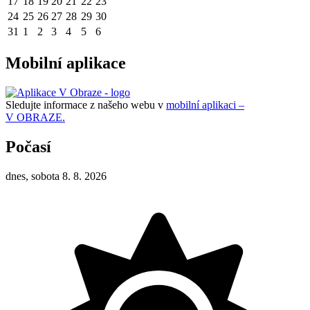
17
18
19
20
21
22
23
24
25
26
27
28
29
30
31
1
2
3
4
5
6
Mobilní aplikace
Sledujte informace z našeho webu v
mobilní aplikaci –
V OBRAZE.
Počasí
dnes, sobota 8. 8. 2026