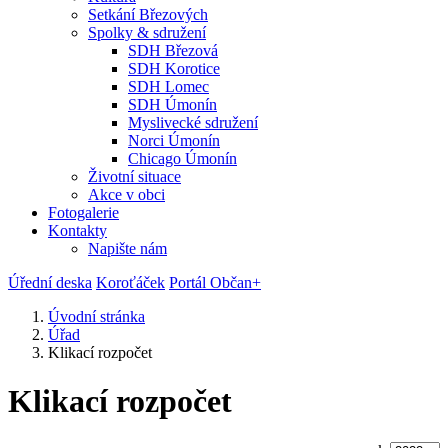
Setkání Březových
Spolky & sdružení
SDH Březová
SDH Korotice
SDH Lomec
SDH Úmonín
Myslivecké sdružení
Norci Úmonín
Chicago Úmonín
Životní situace
Akce v obci
Fotogalerie
Kontakty
Napište nám
Úřední deska
Koroťáček
Portál Občan+
Úvodní stránka
Úřad
Klikací rozpočet
Klikací rozpočet