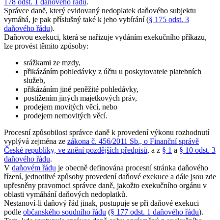
178 odst. 1 daňového řádu
.
Správce daně, který evidovaný nedoplatek daňového subjektu
vymáhá, je pak příslušný také k jeho vybírání (
§ 175 odst. 3
daňového řádu
).
Daňovou exekuci, která se nařizuje vydáním exekučního příkazu,
lze provést těmito způsoby:
srážkami ze mzdy,
přikázáním pohledávky z účtu u poskytovatele platebních
služeb,
přikázáním jiné peněžité pohledávky,
postižením jiných majetkových práv,
prodejem movitých věcí, nebo
prodejem nemovitých věcí.
Procesní způsobilost správce daně k provedení výkonu rozhodnutí
vyplývá zejména ze
zákona č. 456/2011 Sb., o Finanční správě
České republiky, ve znění pozdějších předpisů
, a z
§ 1
a
§ 10 odst. 3
daňového řádu
.
V
daňovém řádu
je obecně definována procesní stránka daňového
řízení, jednotlivé způsoby provedení daňové exekuce a dále jsou zde
upřesněny pravomoci správce daně, jakožto exekučního orgánu v
oblasti vymáhání daňových nedoplatků.
Nestanoví-li daňový řád jinak, postupuje se při daňové exekuci
podle
občanského soudního řádu
(
§ 177 odst. 1 daňového řádu
).