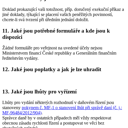
Doklad prokazující vaši totožnost, příp. doručený exekuční příkaz a
jiné doklady, týkající se placení vašich peněžitých povinností,
chcete-li svá tvrzení při úředním jednání doložit.
11. Jaké jsou potřebné formuláře a kde jsou k
dispozici
Žádné formuláře pro veřejnost na uvedené účely nejsou
Ministerstvem financí České republiky a Generálním finančním
ředitelstvím vydány.
12. Jaké jsou poplatky a jak je lze uhradit
13. Jaké jsou lhůty pro vyřízení
Lhůty pro vydání některých rozhodnutí v daňovém řízení jsou
stanoveny
pokynem č. MF-1 o stanovení lhůt při správě daní (č. j.:
MF-96484/2012/904)
.
Správce daně by v ostatních případech měl vždy respektovat
obecnou zásadu rychlosti řízení a postupovat ve věci bez