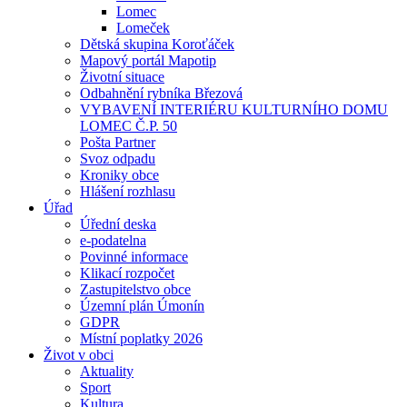
Lomec
Lomeček
Dětská skupina Koroťáček
Mapový portál Mapotip
Životní situace
Odbahnění rybníka Březová
VYBAVENÍ INTERIÉRU KULTURNÍHO DOMU
LOMEC Č.P. 50
Pošta Partner
Svoz odpadu
Kroniky obce
Hlášení rozhlasu
Úřad
Úřední deska
e-podatelna
Povinné informace
Klikací rozpočet
Zastupitelstvo obce
Územní plán Úmonín
GDPR
Místní poplatky 2026
Život v obci
Aktuality
Sport
Kultura