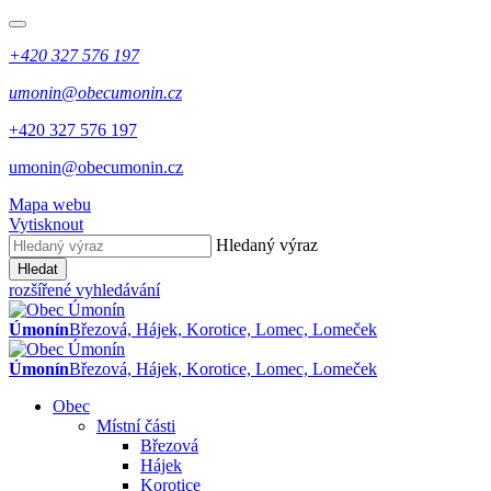
+420 327 576 197
umonin@obecumonin.cz
+420 327 576 197
umonin@obecumonin.cz
Mapa webu
Vytisknout
Hledaný výraz
Hledat
rozšířené vyhledávání
Úmonín
Březová, Hájek, Korotice, Lomec, Lomeček
Úmonín
Březová, Hájek, Korotice, Lomec, Lomeček
Obec
Místní části
Březová
Hájek
Korotice