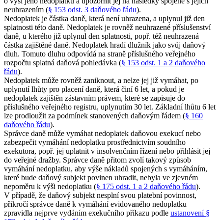
o výši jeho nedoplatků a upozornit jej na následky spojené s jejich
neuhrazením (
§ 153 odst. 3 daňového řádu
).
Nedoplatek je částka daně, která není uhrazena, a uplynul již den
splatnosti této daně. Nedoplatek je rovněž neuhrazené příslušenství
daně, u kterého již uplynul den splatnosti, popř. též neuhrazená
částka zajištěné daně. Nedoplatek hradí dlužník jako svůj daňový
dluh. Tomuto dluhu odpovídá na straně příslušného veřejného
rozpočtu splatná daňová pohledávka (
§ 153 odst. 1 a 2 daňového
řádu
).
Nedoplatek může rovněž zaniknout, a nelze jej již vymáhat, po
uplynutí lhůty pro placení daně, která činí 6 let, a pokud je
nedoplatek zajištěn zástavním právem, které se zapisuje do
příslušného veřejného registru, uplynutím 30 let. Základní lhůtu 6 let
lze prodloužit za podmínek stanovených daňovým řádem (
§ 160
daňového řádu
).
Správce daně může vymáhat nedoplatek daňovou exekucí nebo
zabezpečit vymáhání nedoplatku prostřednictvím soudního
exekutora, popř. jej uplatnit v insolvenčním řízení nebo přihlásit jej
do veřejné dražby. Správce daně přitom zvolí takový způsob
vymáhání nedoplatku, aby výše nákladů spojených s vymáháním,
které bude daňový subjekt povinen uhradit, nebyla ve zjevném
nepoměru k výši nedoplatku (
§ 175 odst. 1 a 2 daňového řádu
).
V případě, že daňový subjekt nesplní svou platební povinnost,
přikročí správce daně k vymáhání evidovaného nedoplatku
zpravidla nejprve vydáním exekučního příkazu podle
ustanovení §