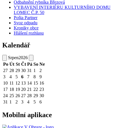
Odbahnění rybníka Březová
VYBAVENÍ INTERIÉRU KULTURNÍHO DOMU
LOMEC Č.P. 50
Pošta Partner
Svoz odpadu
Kroniky obce
Hlášení rozhlasu
Kalendář
Srpen
2026
Po
Út
St
Čt
Pá
So
Ne
27
28
29
30
31
1
2
3
4
5
6
7
8
9
10
11
12
13
14
15
16
17
18
19
20
21
22
23
24
25
26
27
28
29
30
31
1
2
3
4
5
6
Mobilní aplikace