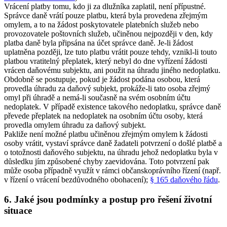
Vrácení platby tomu, kdo ji za dlužníka zaplatil, není přípustné.
Správce daně vrátí pouze platbu, která byla provedena zřejmým
omylem, a to na žádost poskytovatele platebních služeb nebo
provozovatele poštovních služeb, učiněnou nejpozději v den, kdy
platba daně byla připsána na účet správce daně. Je-li žádost
uplatněna později, lze tuto platbu vrátit pouze tehdy, vznikl-li touto
platbou vratitelný přeplatek, který nebyl do dne vyřízení žádosti
vrácen daňovému subjektu, ani použit na úhradu jiného nedoplatku.
Obdobně se postupuje, pokud je žádost podána osobou, která
provedla úhradu za daňový subjekt, prokáže-li tato osoba zřejmý
omyl při úhradě a nemá-li současně na svém osobním účtu
nedoplatek. V případě existence takového nedoplatku, správce daně
převede přeplatek na nedoplatek na osobním účtu osoby, která
provedla omylem úhradu za daňový subjekt.
Pakliže není možné platbu učiněnou zřejmým omylem k žádosti
osoby vrátit, vystaví správce daně žadateli potvrzení o došlé platbě a
o totožnosti daňového subjektu, na úhradu jehož nedoplatku byla v
důsledku jím způsobené chyby zaevidována. Toto potvrzení pak
může osoba případně využít v rámci občanskoprávního řízení (např.
v řízení o vrácení bezdůvodného obohacení);
§ 165 daňového řádu
.
6. Jaké jsou podmínky a postup pro řešení životní
situace