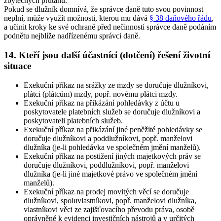
zbytečných průtahů.
Pokud se dlužník domnívá, že správce daně tuto svou povinnost
neplní, může využít možnosti, kterou mu dává
§ 38 daňového řádu
,
a učinit kroky ke své ochraně před nečinností správce daně podáním
podnětu nejblíže nadřízenému správci daně.
14. Kteří jsou další účastníci (dotčení) řešení životní
situace
Exekuční příkaz na srážky ze mzdy se doručuje dlužníkovi,
plátci (plátcům) mzdy, popř. novému plátci mzdy
.
Exekuční příkaz na přikázání pohledávky z účtu u
poskytovatele platebních služeb se doručuje dlužníkovi a
poskytovateli platebních služeb
.
Exekuční příkaz na přikázání jiné peněžité pohledávky se
doručuje dlužníkovi a poddlužníkovi, popř. manželovi
dlužníka (je-li pohledávka ve společném jmění manželů)
.
Exekuční příkaz na postižení jiných majetkových práv se
doručuje dlužníkovi, poddlužníkovi, popř. manželovi
dlužníka (je-li jiné majetkové právo ve společném jmění
manželů)
.
Exekuční příkaz na prodej movitých věcí se doručuje
dlužníkovi, spoluvlastníkovi, popř. manželovi dlužníka,
vlastníkovi věci ze zajišťovacího převodu práva, osobě
oprávněné k evidenci investičních nástrojů a v určitých