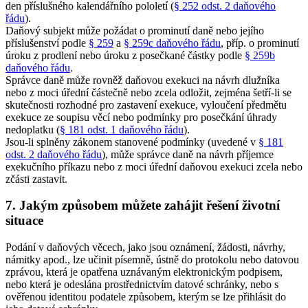
den příslušného kalendářního pololetí (
§ 252 odst. 2 daňového
řádu
).
Daňový subjekt může požádat o prominutí daně nebo jejího
příslušenství podle
§ 259
a
§ 259c daňového řádu
, příp. o prominutí
úroku z prodlení nebo úroku z posečkané částky podle
§ 259b
daňového řádu
.
Správce daně může rovněž daňovou exekuci na návrh dlužníka
nebo z moci úřední částečně nebo zcela odložit, zejména šetří-li se
skutečnosti rozhodné pro zastavení exekuce, vyloučení předmětu
exekuce ze soupisu věcí nebo podmínky pro posečkání úhrady
nedoplatku (
§ 181 odst. 1 daňového řádu
).
Jsou-li splněny zákonem stanovené podmínky (uvedené v
§ 181
odst. 2 daňového řádu
), může správce daně na návrh příjemce
exekučního příkazu nebo z moci úřední daňovou exekuci zcela nebo
zčásti zastavit.
7. Jakým způsobem můžete zahájit řešení životní
situace
Podání v daňových věcech, jako jsou oznámení, žádosti, návrhy,
námitky apod., lze učinit písemně, ústně do protokolu nebo datovou
zprávou, která je opatřena uznávaným elektronickým podpisem,
nebo která je odeslána prostřednictvím datové schránky, nebo s
ověřenou identitou podatele způsobem, kterým se lze přihlásit do