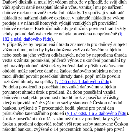
Daňový dlužník si musí být vědom toho, že v případě, že svůj dluh
vůči správci daně nezaplatí řádně a včas, vznikají mu po nařízení
daňové exekuce rovněž exekuční náklady. Ty spočívají v náhradě
nákladů za nařízení daňové exekuce, v náhradě nákladů za výkon
prodeje a v náhradě hotových výdajů vzniklých při provádění
daňové exekuce. Exekuční náklady je dlužník povinen hradit vždy
tehdy, pokud daňová exekuce nebyla provedena neoprávněně (
§
182 a násl. daňového řádu
).
V případě, že by neprodlená úhrada znamenala pro daňový subjekt
vážnou újmu, nebo by byla ohrožena výživa daňového subjektu
nebo osob na jeho výživu odkázaných, nebo by neprodlená úhrada
vedla k zániku podnikání, přičemž výnos z ukončení podnikání by
byl pravděpodobně nižší než vytvořená daň v příštím zdaňovacím
období, může správce daně na žádost daňového subjektu nebo z
moci úřední povolit posečkání úhrady daně, popř. může povolit
rozložení úhrady na splátky (
§ 156 odst. 1 daňového řádu
).
Po dobu povoleného posečkání nevzniká daňovému subjektu
povinnost uhradit úrok z prodlení. Za dobu posečkání vzniká
daňovému subjektu povinnost uhradit úrok z posečkané částky,
který odpovídá ročně výši repo sazby stanovené Českou národní
bankou, zvýšené o 7 procentních bodů, platné pro první den
příslušného kalendářního pololetí (
§ 157 odst. 1 a 2 daňového řádu
).
Úrok z posečkání má nižší sazbu než úrok z prodlení, kdy výše
úroku z prodlení odpovídá ročně výši repo sazby stanovené Českou
národní bankou, zvýšené o 14 procentních bodů, platné pro první