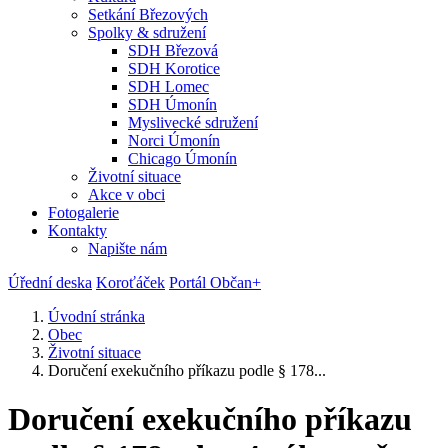
Setkání Březových
Spolky & sdružení
SDH Březová
SDH Korotice
SDH Lomec
SDH Úmonín
Myslivecké sdružení
Norci Úmonín
Chicago Úmonín
Životní situace
Akce v obci
Fotogalerie
Kontakty
Napište nám
Úřední deska
Koroťáček
Portál Občan+
Úvodní stránka
Obec
Životní situace
Doručení exekučního příkazu podle § 178...
Doručení exekučního příkazu