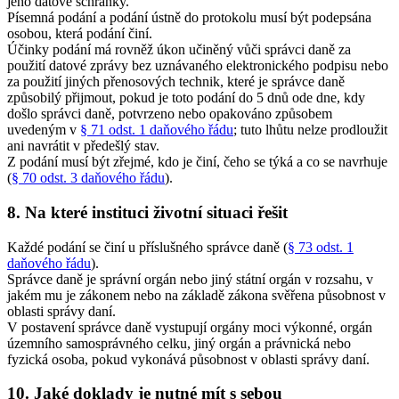
jeho datové schránky.
Písemná podání a podání ústně do protokolu musí být podepsána
osobou, která podání činí.
Účinky podání má rovněž úkon učiněný vůči správci daně za
použití datové zprávy bez uznávaného elektronického podpisu nebo
za použití jiných přenosových technik, které je správce daně
způsobilý přijmout, pokud je toto podání do 5 dnů ode dne, kdy
došlo správci daně, potvrzeno nebo opakováno způsobem
uvedeným v
§ 71 odst. 1 daňového řádu
; tuto lhůtu nelze prodloužit
ani navrátit v předešlý stav.
Z podání musí být zřejmé, kdo je činí, čeho se týká a co se navrhuje
(
§ 70 odst. 3 daňového řádu
).
8. Na které instituci životní situaci řešit
Každé podání se činí u příslušného správce daně (
§ 73 odst. 1
daňového řádu
).
Správce daně je správní orgán nebo jiný státní orgán v rozsahu, v
jakém mu je zákonem nebo na základě zákona svěřena působnost v
oblasti správy daní.
V postavení správce daně vystupují orgány moci výkonné, orgán
územního samosprávného celku, jiný orgán a právnická nebo
fyzická osoba, pokud vykonává působnost v oblasti správy daní.
10. Jaké doklady je nutné mít s sebou