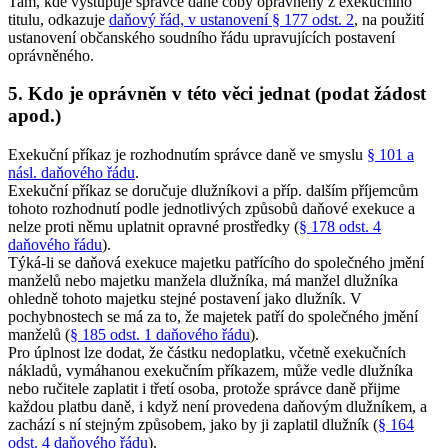
Tam, kde vystupuje správce daně coby oprávněný z exekučního
titulu, odkazuje
daňový řád, v ustanovení § 177 odst. 2
, na použití
ustanovení občanského soudního řádu upravujících postavení
oprávněného.
5. Kdo je oprávněn v této věci jednat (podat žádost
apod.)
Exekuční příkaz je rozhodnutím správce daně ve smyslu
§ 101 a
násl. daňového řádu
.
Exekuční příkaz se doručuje dlužníkovi a příp. dalším příjemcům
tohoto rozhodnutí podle jednotlivých způsobů daňové exekuce a
nelze proti němu uplatnit opravné prostředky (
§ 178 odst. 4
daňového řádu
).
Týká-li se daňová exekuce majetku patřícího do společného jmění
manželů nebo majetku manžela dlužníka, má manžel dlužníka
ohledně tohoto majetku stejné postavení jako dlužník. V
pochybnostech se má za to, že majetek patří do společného jmění
manželů (
§ 185 odst. 1 daňového řádu
).
Pro úplnost lze dodat, že částku nedoplatku, včetně exekučních
nákladů, vymáhanou exekučním příkazem, může vedle dlužníka
nebo ručitele zaplatit i třetí osoba, protože správce daně přijme
každou platbu daně, i když není provedena daňovým dlužníkem, a
zachází s ní stejným způsobem, jako by ji zaplatil dlužník (
§ 164
odst. 4 daňového řádu
).