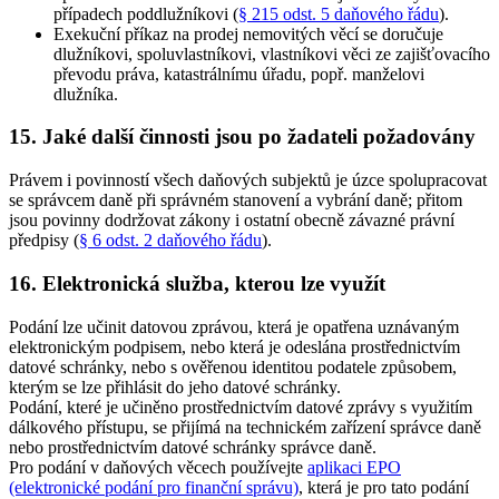
případech poddlužníkovi (
§ 215 odst. 5 daňového řádu
)
.
Exekuční příkaz na prodej nemovitých věcí se doručuje
dlužníkovi, spoluvlastníkovi, vlastníkovi věci ze zajišťovacího
převodu práva, katastrálnímu úřadu, popř. manželovi
dlužníka
.
15. Jaké další činnosti jsou po žadateli požadovány
Právem i povinností všech daňových subjektů je úzce spolupracovat
se správcem daně při správném stanovení a vybrání daně; přitom
jsou povinny dodržovat zákony i ostatní obecně závazné právní
předpisy (
§ 6 odst. 2 daňového řádu
).
16. Elektronická služba, kterou lze využít
Podání lze učinit datovou zprávou, která je opatřena uznávaným
elektronickým podpisem, nebo která je odeslána prostřednictvím
datové schránky, nebo s ověřenou identitou podatele způsobem,
kterým se lze přihlásit do jeho datové schránky.
Podání, které je učiněno prostřednictvím datové zprávy s využitím
dálkového přístupu, se přijímá na technickém zařízení správce daně
nebo prostřednictvím datové schránky správce daně.
Pro podání v daňových věcech používejte
aplikaci EPO
(elektronické podání pro finanční správu)
, která je pro tato podání