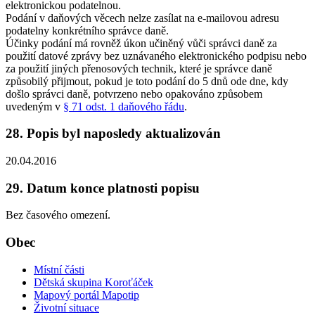
elektronickou podatelnou.
Podání v daňových věcech nelze zasílat na e-mailovou adresu
podatelny konkrétního správce daně.
Účinky podání má rovněž úkon učiněný vůči správci daně za
použití datové zprávy bez uznávaného elektronického podpisu nebo
za použití jiných přenosových technik, které je správce daně
způsobilý přijmout, pokud je toto podání do 5 dnů ode dne, kdy
došlo správci daně, potvrzeno nebo opakováno způsobem
uvedeným v
§ 71 odst. 1 daňového řádu
.
28. Popis byl naposledy aktualizován
20.04.2016
29. Datum konce platnosti popisu
Bez časového omezení.
Obec
Místní části
Dětská skupina Koroťáček
Mapový portál Mapotip
Životní situace