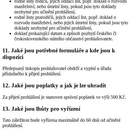
rodné listy rodičů, jejich oddací list, popř. doklad o rozvodu
manželství, nebo úmrtní listy, pokud jsou tyto doklady
nezbytné pro učinění prohlášení,
rodné listy prarodičů, jejich oddací list, popř. doklad o
rozvodu manželství, nebo jejich úmrtní listy, pokud jsou tyto
doklady nezbytné pro učinění prohlášení,
doklad prokazující datum a způsob pozbytí českého či
československého státního občanství prohlašovatele.
11. Jaké jsou potřebné formuláře a kde jsou k
dispozici
Předepsaný tiskopis prohlašovatel obdrží a vyplní u úřadu
příslušného k přijetí prohlášení.
12. Jaké jsou poplatky a jak je lze uhradit
Za přijetí prohlášení je stanoven správní poplatek ve výši 500 Kč.
13. Jaké jsou lhůty pro vyřízení
Tato záležitost bude vyřízena maximálně do 60 dnů od učinění
prohlášení.