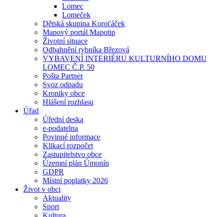
Lomec
Lomeček
Dětská skupina Koroťáček
Mapový portál Mapotip
Životní situace
Odbahnění rybníka Březová
VYBAVENÍ INTERIÉRU KULTURNÍHO DOMU
LOMEC Č.P. 50
Pošta Partner
Svoz odpadu
Kroniky obce
Hlášení rozhlasu
Úřad
Úřední deska
e-podatelna
Povinné informace
Klikací rozpočet
Zastupitelstvo obce
Územní plán Úmonín
GDPR
Místní poplatky 2026
Život v obci
Aktuality
Sport
Kultura