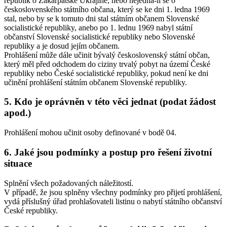
republik o Zakarpatské Ukrajině, nebo nejedná-li se o
československého státního občana, který se ke dni 1. ledna 1969
stal, nebo by se k tomuto dni stal státním občanem Slovenské
socialistické republiky, anebo po 1. lednu 1969 nabyl státní
občanství Slovenské socialistické republiky nebo Slovenské
republiky a je dosud jejím občanem.
Prohlášení může dále učinit bývalý československý státní občan,
který měl před odchodem do ciziny trvalý pobyt na území České
republiky nebo České socialistické republiky, pokud není ke dni
učinění prohlášení státním občanem Slovenské republiky.
5. Kdo je oprávněn v této věci jednat (podat žádost
apod.)
Prohlášení mohou učinit osoby definované v bodě 04.
6. Jaké jsou podmínky a postup pro řešení životní
situace
Splnění všech požadovaných náležitostí.
V případě, že jsou splněny všechny podmínky pro přijetí prohlášení,
vydá příslušný úřad prohlašovateli listinu o nabytí státního občanství
České republiky.