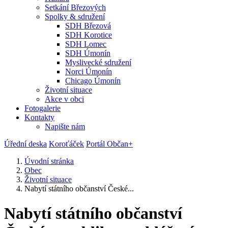
Setkání Březových
Spolky & sdružení
SDH Březová
SDH Korotice
SDH Lomec
SDH Úmonín
Myslivecké sdružení
Norci Úmonín
Chicago Úmonín
Životní situace
Akce v obci
Fotogalerie
Kontakty
Napište nám
Úřední deska
Koroťáček
Portál Občan+
Úvodní stránka
Obec
Životní situace
Nabytí státního občanství České...
Nabytí státního občanství