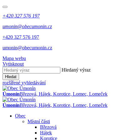
+420 327 576 197
umonin@obecumonin.cz
+420 327 576 197
umonin@obecumonin.cz
Mapa webu
Vytisknout
Hledaný výraz
Hledat
rozšířené vyhledávání
Úmonín
Březová, Hájek, Korotice, Lomec, Lomeček
Úmonín
Březová, Hájek, Korotice, Lomec, Lomeček
Obec
Místní části
Březová
Hájek
Korotice