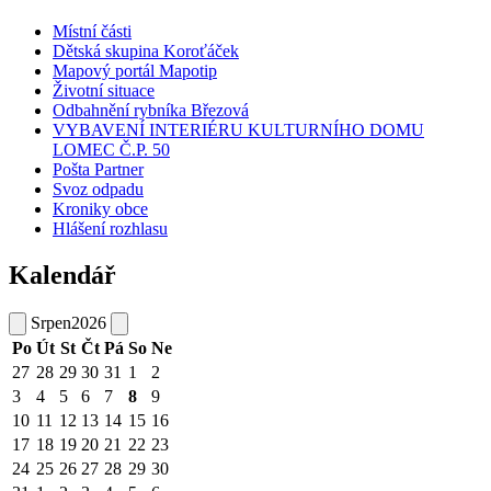
Místní části
Dětská skupina Koroťáček
Mapový portál Mapotip
Životní situace
Odbahnění rybníka Březová
VYBAVENÍ INTERIÉRU KULTURNÍHO DOMU
LOMEC Č.P. 50
Pošta Partner
Svoz odpadu
Kroniky obce
Hlášení rozhlasu
Kalendář
Srpen
2026
Po
Út
St
Čt
Pá
So
Ne
27
28
29
30
31
1
2
3
4
5
6
7
8
9
10
11
12
13
14
15
16
17
18
19
20
21
22
23
24
25
26
27
28
29
30