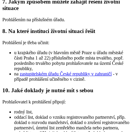
7. Jakým způsobem můžete zahájit řešení životní
situace
Prohlášením na příslušném úřadu.
8. Na které instituci životní situaci řešit
Prohlášení je třeba učinit:
u krajského úřadu (v hlavním městě Praze u úřadu městské
části Praha 1 až 22) příslušného podle místa trvalého, popř.
posledního trvalého pobytu prohlašovatele na území České
republiky,
na
zastupitelském úřadu České republiky v zahraničí
- v
případě prohlášení učiněného v cizině.
10. Jaké doklady je nutné mít s sebou
Prohlašovatel k prohlášení připojí:
rodný list,
oddací list, doklad o vzniku registrovaného partnerství, příp.
doklad o rozvodu manželství, doklad o zrušení registrovaného
partnerství, úmrtní list zemřelého manžela nebo partnera,