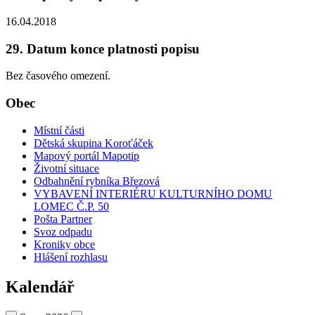
16.04.2018
29. Datum konce platnosti popisu
Bez časového omezení.
Obec
Místní části
Dětská skupina Koroťáček
Mapový portál Mapotip
Životní situace
Odbahnění rybníka Březová
VYBAVENÍ INTERIÉRU KULTURNÍHO DOMU
LOMEC Č.P. 50
Pošta Partner
Svoz odpadu
Kroniky obce
Hlášení rozhlasu
Kalendář