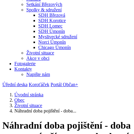
Setkání Březových
Spolky & sdružení
SDH Březová
SDH Korotice
SDH Lomec
SDH Úmonín
Myslivecké sdružení
Norci Úmonín
Chicago Úmonín
Životní situace
Akce v obci
Fotogalerie
Kontakty
Napište nám
Úřední deska
Koroťáček
Portál Občan+
Úvodní stránka
Obec
Životní situace
Náhradní doba pojištění - doba...
Náhradní doba pojištění - doba