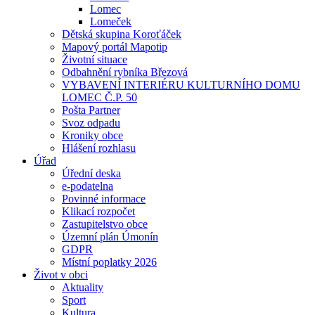
Lomec
Lomeček
Dětská skupina Koroťáček
Mapový portál Mapotip
Životní situace
Odbahnění rybníka Březová
VYBAVENÍ INTERIÉRU KULTURNÍHO DOMU
LOMEC Č.P. 50
Pošta Partner
Svoz odpadu
Kroniky obce
Hlášení rozhlasu
Úřad
Úřední deska
e-podatelna
Povinné informace
Klikací rozpočet
Zastupitelstvo obce
Územní plán Úmonín
GDPR
Místní poplatky 2026
Život v obci
Aktuality
Sport
Kultura