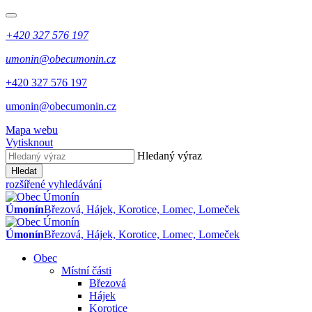
+420 327 576 197
umonin@obecumonin.cz
+420 327 576 197
umonin@obecumonin.cz
Mapa webu
Vytisknout
Hledaný výraz
Hledat
rozšířené vyhledávání
Úmonín
Březová, Hájek, Korotice, Lomec, Lomeček
Úmonín
Březová, Hájek, Korotice, Lomec, Lomeček
Obec
Místní části
Březová
Hájek
Korotice