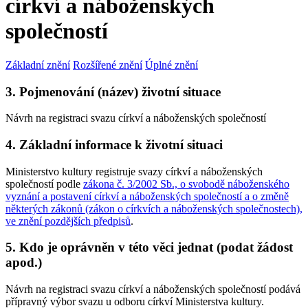
církví a náboženských
společností
Základní znění
Rozšířené znění
Úplné znění
3. Pojmenování (název) životní situace
Návrh na registraci svazu církví a náboženských společností
4. Základní informace k životní situaci
Ministerstvo kultury registruje svazy církví a náboženských
společností podle
zákona č. 3/2002 Sb., o svobodě náboženského
vyznání a postavení církví a náboženských společností a o změně
některých zákonů (zákon o církvích a náboženských společnostech),
ve znění pozdějších předpisů
.
5. Kdo je oprávněn v této věci jednat (podat žádost
apod.)
Návrh na registraci svazu církví a náboženských společností podává
přípravný výbor svazu u odboru církví Ministerstva kultury.