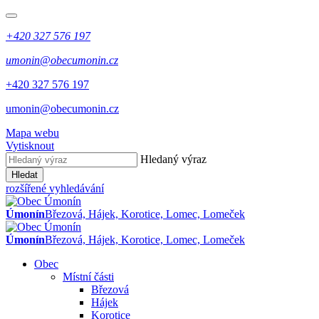
+420 327 576 197
umonin@obecumonin.cz
+420 327 576 197
umonin@obecumonin.cz
Mapa webu
Vytisknout
Hledaný výraz
Hledat
rozšířené vyhledávání
Úmonín
Březová, Hájek, Korotice, Lomec, Lomeček
Úmonín
Březová, Hájek, Korotice, Lomec, Lomeček
Obec
Místní části
Březová
Hájek
Korotice