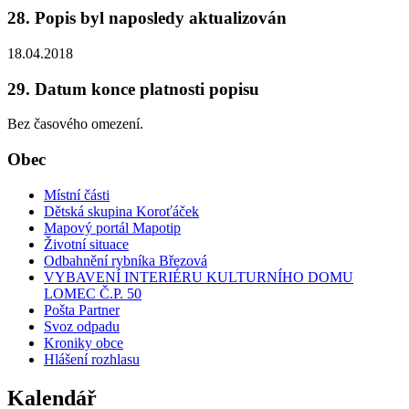
28. Popis byl naposledy aktualizován
18.04.2018
29. Datum konce platnosti popisu
Bez časového omezení.
Obec
Místní části
Dětská skupina Koroťáček
Mapový portál Mapotip
Životní situace
Odbahnění rybníka Březová
VYBAVENÍ INTERIÉRU KULTURNÍHO DOMU
LOMEC Č.P. 50
Pošta Partner
Svoz odpadu
Kroniky obce
Hlášení rozhlasu
Kalendář