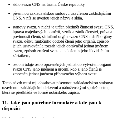
sídlo svazu CNS na území České republiky,
písemnou zakladatelskou smlouvu uzavřenou zakládajícími
CNS, v níž se uvedou jejich názvy a sídla,
stanovy svazu, v nichž je určen předmět činnosti svazu CNS,
úprava majetkových poměrů, vznik a zánik členství, práva a
povinnosti členů, statutární orgán svazu CNS a další orgány
svazu, délku funkčního období členů jeho orgánů, způsob
jejich ustavování a rozsah jejich oprávnění jednat jménem
svazu, způsob zrušení svazu a naložení s jeho likvidačním
zůstatkem,
osobní údaje osob oprávněných jednat do vytvoření orgánů
svazu CNS jeho jménem a určení, kdo z jeho členů je
zmocněn jednat jménem přípravného výboru svazu.
Tento návrh musí mj. obsahovat písemnou zakladatelskou smlouvu
uzavřenou zakládajícími církvemi a náboženskými společnostmi,
která se předkládá ve formě notářského zápisu.
11. Jaké jsou potřebné formuláře a kde jsou k
dispozici