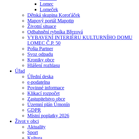
Lomec
Lomeček
Dětská skupina Koroťáček
Mapový portál Mapotip
Životní situace
Odbahnění rybníka Březová
VYBAVENÍ INTERIÉRU KULTURNÍHO DOMU
LOMEC Č.P. 50
Pošta Partner
Svoz odpadu
Kroniky obce
Hlášení rozhlasu
Úřad
Úřední deska
e-podatelna
Povinné informace
Klikací rozpočet
Zastupitelstvo obce
Územní plán Úmonín
GDPR
Místní poplatky 2026
Život v obci
Aktuality
Sport
Kultura