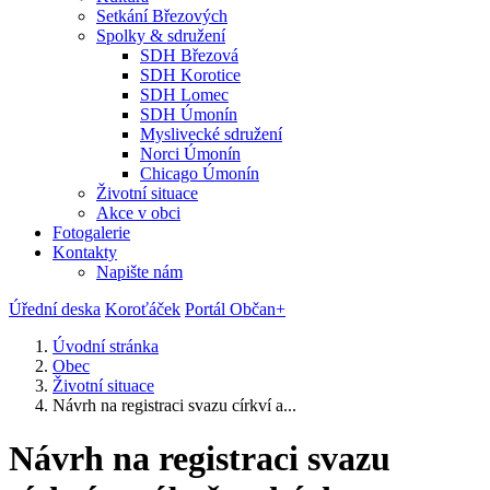
Setkání Březových
Spolky & sdružení
SDH Březová
SDH Korotice
SDH Lomec
SDH Úmonín
Myslivecké sdružení
Norci Úmonín
Chicago Úmonín
Životní situace
Akce v obci
Fotogalerie
Kontakty
Napište nám
Úřední deska
Koroťáček
Portál Občan+
Úvodní stránka
Obec
Životní situace
Návrh na registraci svazu církví a...
Návrh na registraci svazu