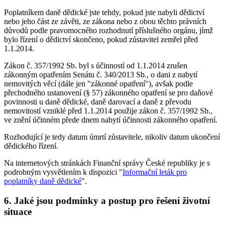
Poplatníkem daně dědické jste tehdy, pokud jste nabyli dědictví
nebo jeho část ze závěti, ze zákona nebo z obou těchto právních
důvodů podle pravomocného rozhodnutí příslušného orgánu, jímž
bylo řízení o dědictví skončeno, pokud zůstavitel zemřel před
1.1.2014.
Zákon č. 357/1992 Sb. byl s účinností od 1.1.2014 zrušen
zákonným opatřením Senátu č. 340/2013 Sb., o dani z nabytí
nemovitých věcí (dále jen "zákonné opatření"), avšak podle
přechodného ustanovení (§ 57) zákonného opatření se pro daňové
povinnosti u daně dědické, daně darovací a daně z převodu
nemovitostí vzniklé před 1.1.2014 použije zákon č. 357/1992 Sb.,
ve znění účinném přede dnem nabytí účinnosti zákonného opatření.
Rozhodující je tedy datum úmrtí zůstavitele, nikoliv datum ukončení
dědického řízení.
Na internetových stránkách Finanční správy České republiky je s
podrobným vysvětlením k dispozici "
Informační leták pro
poplatníky daně dědické
".
6. Jaké jsou podmínky a postup pro řešení životní
situace