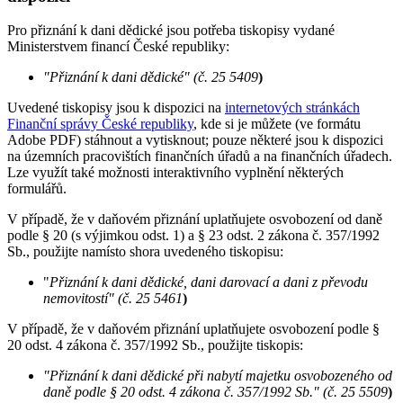
Pro přiznání k dani dědické jsou potřeba tiskopisy vydané
Ministerstvem financí České republiky:
"Přiznání k dani dědické" (č. 25 5409
)
Uvedené tiskopisy jsou k dispozici na
internetových stránkách
Finanční správy České republiky
, kde si je můžete (ve formátu
Adobe PDF) stáhnout a vytisknout; pouze některé jsou k dispozici
na územních pracovištích finančních úřadů a na finančních úřadech.
Lze využít také možnosti interaktivního vyplnění některých
formulářů.
V případě, že v daňovém přiznání uplatňujete osvobození od daně
podle § 20 (s výjimkou odst. 1) a § 23 odst. 2 zákona č. 357/1992
Sb., použijte namísto shora uvedeného tiskopisu:
"
Přiznání k dani dědické, dani darovací a dani z převodu
nemovitostí" (č. 25 5461
)
V případě, že v daňovém přiznání uplatňujete osvobození podle §
20 odst. 4 zákona č. 357/1992 Sb., použijte tiskopis:
"Přiznání k dani dědické při nabytí majetku osvobozeného od
daně podle § 20 odst. 4 zákona č. 357/1992 Sb." (č. 25 5509
)