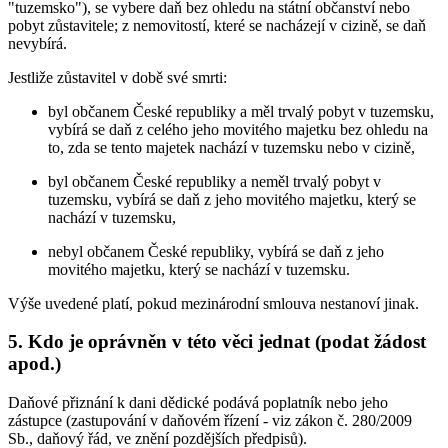
"tuzemsko"), se vybere daň bez ohledu na státní občanství nebo
pobyt zůstavitele; z nemovitostí, které se nacházejí v cizině, se daň
nevybírá.
Jestliže zůstavitel v době své smrti:
byl občanem České republiky a měl trvalý pobyt v tuzemsku,
vybírá se daň z celého jeho movitého majetku bez ohledu na
to, zda se tento majetek nachází v tuzemsku nebo v cizině,
byl občanem České republiky a neměl trvalý pobyt v
tuzemsku, vybírá se daň z jeho movitého majetku, který se
nachází v tuzemsku,
nebyl občanem České republiky, vybírá se daň z jeho
movitého majetku, který se nachází v tuzemsku.
Výše uvedené platí, pokud mezinárodní smlouva nestanoví jinak.
5. Kdo je oprávněn v této věci jednat (podat žádost
apod.)
Daňové přiznání k dani dědické podává poplatník nebo jeho
zástupce (zastupování v daňovém řízení - viz zákon č. 280/2009
Sb., daňový řád, ve znění pozdějších předpisů).