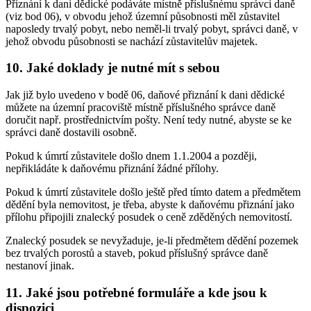
Přiznání k dani dědické podáváte místně příslušnému správci daně
(viz bod 06), v obvodu jehož územní působnosti měl zůstavitel
naposledy trvalý pobyt, nebo neměl-li trvalý pobyt, správci daně, v
jehož obvodu působnosti se nachází zůstavitelův majetek.
10. Jaké doklady je nutné mít s sebou
Jak již bylo uvedeno v bodě 06, daňové přiznání k dani dědické
můžete na územní pracoviště místně příslušného správce daně
doručit např. prostřednictvím pošty. Není tedy nutné, abyste se ke
správci daně dostavili osobně.
Pokud k úmrtí zůstavitele došlo dnem 1.1.2004 a později,
nepřikládáte k daňovému přiznání žádné přílohy.
Pokud k úmrtí zůstavitele došlo ještě před tímto datem a předmětem
dědění byla nemovitost, je třeba, abyste k daňovému přiznání jako
přílohu připojili znalecký posudek o ceně zděděných nemovitostí.
Znalecký posudek se nevyžaduje, je-li předmětem dědění pozemek
bez trvalých porostů a staveb, pokud příslušný správce daně
nestanoví jinak.
11. Jaké jsou potřebné formuláře a kde jsou k
dispozici