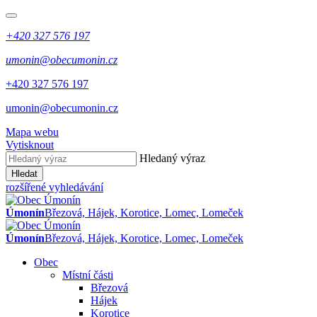
+420 327 576 197
umonin@obecumonin.cz
+420 327 576 197
umonin@obecumonin.cz
Mapa webu
Vytisknout
Hledaný výraz
Hledat
rozšířené vyhledávání
Úmonín
Březová, Hájek, Korotice, Lomec, Lomeček
Úmonín
Březová, Hájek, Korotice, Lomec, Lomeček
Obec
Místní části
Březová
Hájek
Korotice