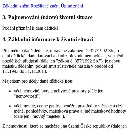
Základní znění
Rozšířené znění
Úplné znění
3. Pojmenování (název) životní situace
Podání přiznání k dani dědické
4. Základní informace k životní situaci
Předmětem daně dědické, upravené zákonem č. 357/1992 Sb., o
dani dědické, dani darovací a dani z převodu nemovitostí, ve znění
pozdějších předpisů (dále jen "zákon č. 357/1992 Sb."), je nabytí
majetku děděním, pokud smrt zůstavitele nastala v období od
1.1.1993 do 31.12.2013.
Majetkem pro účely daně dědické jsou:
věci nemovité, byty a nebytové prostory (dále jen
"nemovitosti"),
věci movité, cenné papíry, peněžní prostředky v české a cizí
měně, pohledávky, majetková práva a jiné majetkové hodnoty
(dále jen "movitý majetek").
Z nemovitostí, které se nacházejí na území České republiky (dále jen