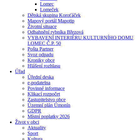
Lomec
Lomeček
Dětská skupina Koroťáček
Mapový portál Mapotip
Životní situace
Odbahnění rybníka Březová
VYBAVENÍ INTERIÉRU KULTURNÍHO DOMU
LOMEC Č.P. 50
Pošta Partner
Svoz odpadu
Kroniky obce
Hlášení rozhlasu
Úřad
Úřední deska
e-podatelna
Povinné informace
Klikací rozpočet
Zastupitelstvo obce
Územní plán Úmonín
GDPR
Místní poplatky 2026
Život v obci
Aktuality
Sport
Kultura