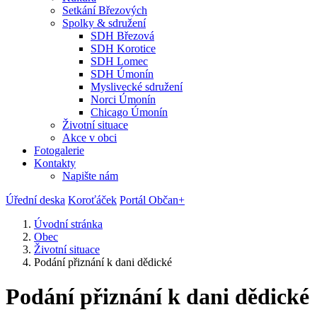
Setkání Březových
Spolky & sdružení
SDH Březová
SDH Korotice
SDH Lomec
SDH Úmonín
Myslivecké sdružení
Norci Úmonín
Chicago Úmonín
Životní situace
Akce v obci
Fotogalerie
Kontakty
Napište nám
Úřední deska
Koroťáček
Portál Občan+
Úvodní stránka
Obec
Životní situace
Podání přiznání k dani dědické
Podání přiznání k dani dědické