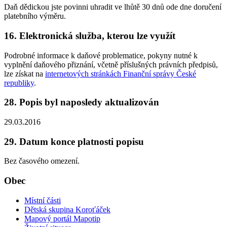
Daň dědickou jste povinni uhradit ve lhůtě 30 dnů ode dne doručení
platebního výměru.
16. Elektronická služba, kterou lze využít
Podrobné informace k daňové problematice, pokyny nutné k
vyplnění daňového přiznání, včetně příslušných právních předpisů,
lze získat na
internetových stránkách Finanční správy České
republiky
.
28. Popis byl naposledy aktualizován
29.03.2016
29. Datum konce platnosti popisu
Bez časového omezení.
Obec
Místní části
Dětská skupina Koroťáček
Mapový portál Mapotip