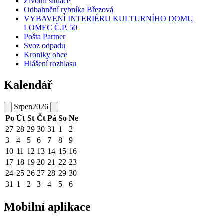
Životní situace
Odbahnění rybníka Březová
VYBAVENÍ INTERIÉRU KULTURNÍHO DOMU
LOMEC Č.P. 50
Pošta Partner
Svoz odpadu
Kroniky obce
Hlášení rozhlasu
Kalendář
Srpen
2026
Po
Út
St
Čt
Pá
So
Ne
27
28
29
30
31
1
2
3
4
5
6
7
8
9
10
11
12
13
14
15
16
17
18
19
20
21
22
23
24
25
26
27
28
29
30
31
1
2
3
4
5
6
Mobilní aplikace