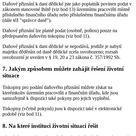
Daňové přiznání k dani dědické jste jako poplatník povinen podat v
zákonem stanovené lhůtě (viz bod 13) územnímu pracovišti místně
příslušného finančního úřadu nebo příslušnému finančnímu úřadu
(dále též "správce daně").
Daňové přiznání lze platně podat (osobně, poštou) pouze na
předepsaném daňovém tiskopisu (viz bod 11).
Daňové přiznání k dani dědické se nepodává, jestliže je nabytí
majetku děděním od daně dědické zcela osvobozeno; rozsah
osvobození je uveden v § 19, 20 a 23 zákona č. 357/1992 Sb.
7. Jakým způsobem můžete zahájit řešení životní
situace
Tiskopisy pro podání daňového přiznání můžete získat na
kterémkoliv územním pracovišti a finančním úřadu, kde jsou
samozřejmě k dispozici také pokyny pro jejich vyplnění.
Tiskopisy (včetně pokynů) jsou k dispozici také v elektronické
podobě (viz bod 11).
8. Na které instituci životní situaci řešit