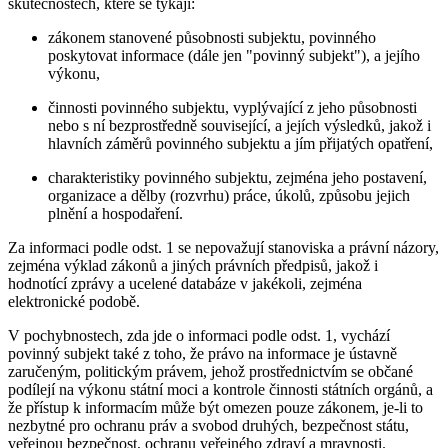
skutečnostech, které se týkají:
zákonem stanovené působnosti subjektu, povinného
poskytovat informace (dále jen "povinný subjekt"), a jejího
výkonu,
činnosti povinného subjektu, vyplývající z jeho působnosti
nebo s ní bezprostředně související, a jejích výsledků, jakož i
hlavních záměrů povinného subjektu a jím přijatých opatření,
charakteristiky povinného subjektu, zejména jeho postavení,
organizace a dělby (rozvrhu) práce, úkolů, způsobu jejich
plnění a hospodaření.
Za informaci podle odst. 1 se nepovažují stanoviska a právní názory,
zejména výklad zákonů a jiných právních předpisů, jakož i
hodnotící zprávy a ucelené databáze v jakékoli, zejména
elektronické podobě.
V pochybnostech, zda jde o informaci podle odst. 1, vychází
povinný subjekt také z toho, že právo na informace je ústavně
zaručeným, politickým právem, jehož prostřednictvím se občané
podílejí na výkonu státní moci a kontrole činnosti státních orgánů, a
že přístup k informacím může být omezen pouze zákonem, je-li to
nezbytné pro ochranu práv a svobod druhých, bezpečnost státu,
veřejnou bezpečnost, ochranu veřejného zdraví a mravnosti.