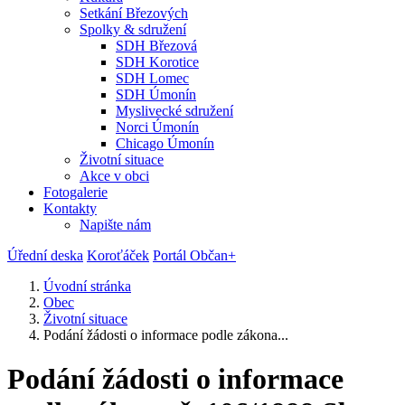
Setkání Březových
Spolky & sdružení
SDH Březová
SDH Korotice
SDH Lomec
SDH Úmonín
Myslivecké sdružení
Norci Úmonín
Chicago Úmonín
Životní situace
Akce v obci
Fotogalerie
Kontakty
Napište nám
Úřední deska
Koroťáček
Portál Občan+
Úvodní stránka
Obec
Životní situace
Podání žádosti o informace podle zákona...
Podání žádosti o informace