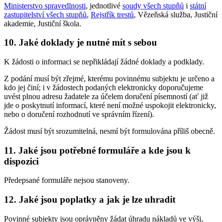
Ministerstvo spravedlnosti
, jednotlivé
soudy všech stupňů
i
státní
zastupitelství všech stupňů
,
Rejstřík trestů
, Vězeňská služba, Justiční
akademie, Justiční škola.
10. Jaké doklady je nutné mít s sebou
K žádosti o informaci se nepřikládají žádné doklady a podklady.
Z podání musí být zřejmé, kterému povinnému subjektu je určeno a
kdo jej činí; i v žádostech podaných elektronicky doporučujeme
uvést plnou adresu žadatele za účelem doručení písemností (ať již
jde o poskytnutí informací, které není možné uspokojit elektronicky,
nebo o doručení rozhodnutí ve správním řízení).
Žádost musí být srozumitelná, nesmí být formulována příliš obecně.
11. Jaké jsou potřebné formuláře a kde jsou k
dispozici
Předepsané formuláře nejsou stanoveny.
12. Jaké jsou poplatky a jak je lze uhradit
Povinné subjekty jsou oprávněny žádat úhradu nákladů ve výši,