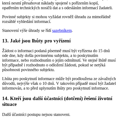
která nesmí přesahovat náklady spojené s pořízením kopií,
opatřením technických nosičů dat a s odesláním informací žadateli.
Povinné subjekty si mohou vyžádat rovněž úhradu za mimořádně
rozsáhlé vyhledání informací.
Stanovení výše úhrady se řídí
sazebníkem
.
13. Jaké jsou lhůty pro vyřízení
Žádost o informaci podaná písemně musí být vyřízena do 15 dnů
ode dne, kdy došla povinnému subjektu, a to poskytnutím
informace, nebo rozhodnutím o jejím odmítnutí. Ve stejné lhůtě musí
být případně i rozhodnuto o odložení žádosti, pokud se netýká
působnosti povinného subjektu.
Lhůta pro poskytnutí informace může být prodloužena ze závažných
důvodů, nejvýše však o 10 dnů. V takovém případě musí být žadatel
informován, a to před uplynutím lhůty pro poskytnutí informace.
14. Kteří jsou další účastníci (dotčení) řešení životní
situace
Další účastníci postupu nejsou stanoveni.