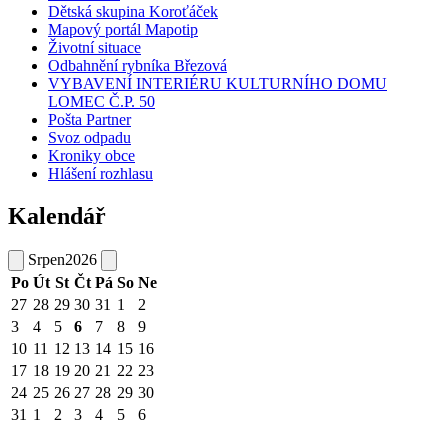
Dětská skupina Koroťáček
Mapový portál Mapotip
Životní situace
Odbahnění rybníka Březová
VYBAVENÍ INTERIÉRU KULTURNÍHO DOMU
LOMEC Č.P. 50
Pošta Partner
Svoz odpadu
Kroniky obce
Hlášení rozhlasu
Kalendář
Srpen
2026
Po
Út
St
Čt
Pá
So
Ne
27
28
29
30
31
1
2
3
4
5
6
7
8
9
10
11
12
13
14
15
16
17
18
19
20
21
22
23
24
25
26
27
28
29
30
31
1
2
3
4
5
6