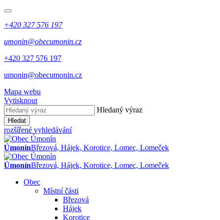
+420 327 576 197
umonin@obecumonin.cz
+420 327 576 197
umonin@obecumonin.cz
Mapa webu
Vytisknout
Hledaný výraz
Hledat
rozšířené vyhledávání
Úmonín
Březová, Hájek, Korotice, Lomec, Lomeček
Úmonín
Březová, Hájek, Korotice, Lomec, Lomeček
Obec
Místní části
Březová
Hájek
Korotice