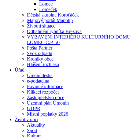
Lomec
Lomeček
Dětská skupina Koroťáček
Mapový portál Mapotip
Životní situace
Odbahnění rybníka Březová
VYBAVENÍ INTERIÉRU KULTURNÍHO DOMU
LOMEC Č.P. 50
Pošta Partner
Svoz odpadu
Kroniky obce
Hlášení rozhlasu
Úřad
Úřední deska
e-podatelna
Povinné informace
Klikací rozpočet
Zastupitelstvo obce
Územní plán Úmonín
GDPR
Místní poplatky 2026
Život v obci
Aktuality
Sport
Kultura