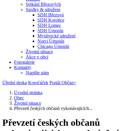
Setkání Březových
Spolky & sdružení
SDH Březová
SDH Korotice
SDH Lomec
SDH Úmonín
Myslivecké sdružení
Norci Úmonín
Chicago Úmonín
Životní situace
Akce v obci
Fotogalerie
Kontakty
Napište nám
Úřední deska
Koroťáček
Portál Občan+
Úvodní stránka
Obec
Životní situace
Převzetí českých občanů vykonávajících...
Převzetí českých občanů