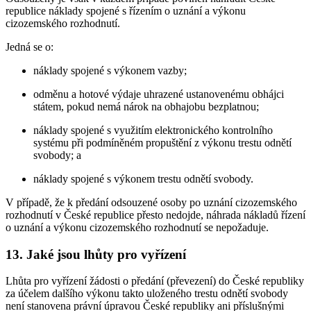
republice náklady spojené s řízením o uznání a výkonu
cizozemského rozhodnutí.
Jedná se o:
náklady spojené s výkonem vazby;
odměnu a hotové výdaje uhrazené ustanovenému obhájci
státem, pokud nemá nárok na obhajobu bezplatnou;
náklady spojené s využitím elektronického kontrolního
systému při podmíněném propuštění z výkonu trestu odnětí
svobody; a
náklady spojené s výkonem trestu odnětí svobody.
V případě, že k předání odsouzené osoby po uznání cizozemského
rozhodnutí v České republice přesto nedojde, náhrada nákladů řízení
o uznání a výkonu cizozemského rozhodnutí se nepožaduje.
13. Jaké jsou lhůty pro vyřízení
Lhůta pro vyřízení žádosti o předání (převezení) do České republiky
za účelem dalšího výkonu takto uloženého trestu odnětí svobody
není stanovena právní úpravou České republiky ani příslušnými