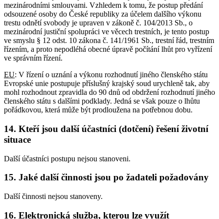
mezinárodními smlouvami. Vzhledem k tomu, že postup předání
odsouzené osoby do České republiky za účelem dalšího výkonu
trestu odnětí svobody je upraven v zákoně č. 104/2013 Sb., o
mezinárodní justiční spolupráci ve věcech trestních, je tento postup
ve smyslu § 12 odst. 10 zákona č. 141/1961 Sb., trestní řád, trestním
řízením, a proto nepodléhá obecné úpravě počítání lhůt pro vyřízení
ve správním řízení.
EU
: V řízení o uznání a výkonu rozhodnutí jiného členského státu
Evropské unie postupuje příslušný krajský soud urychleně tak, aby
mohl rozhodnout zpravidla do 90 dnů od obdržení rozhodnutí jiného
členského státu s dalšími podklady. Jedná se však pouze o lhůtu
pořádkovou, která může být prodloužena na potřebnou dobu.
14. Kteří jsou další účastníci (dotčení) řešení životní
situace
Další účastníci postupu nejsou stanoveni.
15. Jaké další činnosti jsou po žadateli požadovány
Další činnosti nejsou stanoveny.
16. Elektronická služba, kterou lze využít