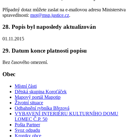
Případný dotaz můžete zaslat na e-mailovou adresu Ministerstva
spravedlnosti:
mot@msp.justice.cz
.
28. Popis byl naposledy aktualizován
01.11.2015
29. Datum konce platnosti popisu
Bez časového omezení.
Obec
Místní části
Dětská skupina Koroťáček
Mapový portál Mapotip
Životní situace
Odbahnění rybníka Březová
VYBAVENÍ INTERIÉRU KULTURNÍHO DOMU
LOMEC Č.P. 50
Pošta Partner
Svoz odpadu
Kroniky obce