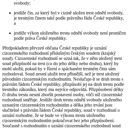
svobody;
jestliže čin, za který byl v cizině uložen trest odnětí svobody,
je trestným činem také podle právního řádu České republiky,
a
jestliže výkon uloženého trestu odnětí svobody není promlčen
podle práva České republiky.
Předpokladem převzetí občana České republiky je uznání
cizozemského rozhodnutí příslušným českým soudem (krajský
soud). Cizozemské rozhodnutí se uzná tak, že v něm uložený trest
soud přizpůsobí na trest (co do jeho délky nebo druhu), který by
mohl uložit, pokud by v řízení o spáchaném trestném činu sám
rozhodoval. Soud nesmí uložit trest přísnější, než je trest uložený
původním cizozemským rozhodnutím. Neslučuje-li se druh trestu s
právním řádem České republiky, přizpůsobí jej na druh trestu podle
trestního zákoníku, který mu nejvíce odpovídá. Přizpůsobení délky
či druhu trestu nesmí zhoršit postavení osoby, vůči níž cizozemské
rozhodnutí směřuje. Jestliže druh trestu odnětí svobody uloženého
uznaným cizozemským rozhodnutím a délka jeho trvání jsou
slučitelné s právním řádem České republiky, soud v rozhodnutí o
uznání rozhodne, že se bude ve výkonu trestu uloženého
cizozemským rozhodnutím pokračovat bez jeho přizpůsobení.
Současně s rozhodnutím o uznání cizozemského rozhodnutí soud