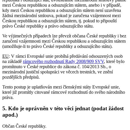
mezi Českou republikou a odsuzujícím státem, anebo i v případě,
kdy mezi Českou republikou a odsuzujícím státem není uzavřena
žádná mezinárodní smlouva, pokud je zaručena vzájemnost mezi
Českou republikou a odsuzujícím státem, tj. pokud to připouští
právo České republiky a právo odsuzujícího státu.
Ve výjimečných případech lze převzít občana České republiky i bez
zaručení vzájemnosti mezi Českou republikou a odsuzujícím státem
(umožňuje-li to právo České republiky a odsuzujícího státu).
EU
: V rámci Evropské unie probíhá předávání odsouzených osob
na základě
rámcového rozhodnutí Rady 2008/909 SVV
, které bylo
promítnuto v České republice do zákona č. 104/2013 Sb., o
mezinárodní justiční spolupráci ve věcech trestních, ve znění
pozdějších předpisů.
Tento postup je uplatňován mezi členskými státy Evropské unie,
které již promítly citované rámcové rozhodnutí do svého národního
práva.
5. Kdo je oprávněn v této věci jednat (podat žádost
apod.)
Občan České republiky.