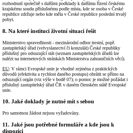
rozhodnutí společně s dalšími podklady k dalšímu řízení českému
krajskému soudu příslušnému podle místa, kde se osoba v České
republice zdržuje nebo kde měla v České republice poslední trvalý
pobyt.
8. Na které instituci životní situaci řešit
Ministerstvo spravedlnosti - mezinárodní odbor trestní, popř.
zastupitelský úřad (velvyslanectví či konzulát) České republiky
příslušný pro odsuzující stát (seznam zastupitelských úřadů lze
nalézt na internetových stránkách Ministerstva zahraničních věcí).
EU
: V rámci Evropské unie je vhodné zejména z praktických
důvodů (efektivita a rychlost daného postupu) obrátit se přímo na
odsuzující orgán (viz výše v bodě 07); o pomoc je možné požádat i
příslušný zastupitelský úřad ČR v daném členském státě Evropské
unie.
10. Jaké doklady je nutné mít s sebou
Pro samotnou žádost nejsou vyžadovány.
11. Jaké jsou potřebné formuláře a kde jsou k
dispozici