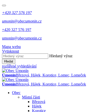
+420 327 576 197
umonin@obecumonin.cz
+420 327 576 197
umonin@obecumonin.cz
Mapa webu
Vytisknout
Hledaný výraz
Hledat
rozšířené vyhledávání
Úmonín
Březová, Hájek, Korotice, Lomec, Lomeček
Úmonín
Březová, Hájek, Korotice, Lomec, Lomeček
Obec
Místní části
Březová
Hájek
Korotice