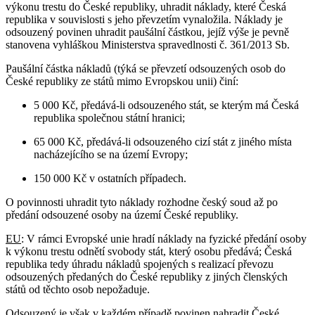
výkonu trestu do České republiky, uhradit náklady, které Česká
republika v souvislosti s jeho převzetím vynaložila. Náklady je
odsouzený povinen uhradit paušální částkou, jejíž výše je pevně
stanovena vyhláškou Ministerstva spravedlnosti č. 361/2013 Sb.
Paušální částka nákladů (týká se převzetí odsouzených osob do
České republiky ze států mimo Evropskou unii) činí:
5 000 Kč, předává-li odsouzeného stát, se kterým má Česká
republika společnou státní hranici;
65 000 Kč, předává-li odsouzeného cizí stát z jiného místa
nacházejícího se na území Evropy;
150 000 Kč v ostatních případech.
O povinnosti uhradit tyto náklady rozhodne český soud až po
předání odsouzené osoby na území České republiky.
EU
: V rámci Evropské unie hradí náklady na fyzické předání osoby
k výkonu trestu odnětí svobody stát, který osobu předává; Česká
republika tedy úhradu nákladů spojených s realizací převozu
odsouzených předaných do České republiky z jiných členských
států od těchto osob nepožaduje.
Odsouzený je však v každém případě povinen nahradit České