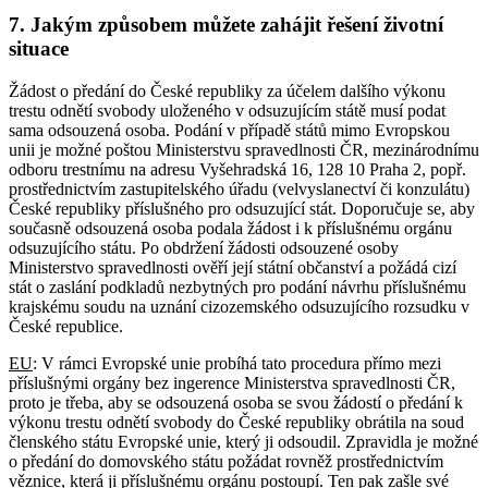
7. Jakým způsobem můžete zahájit řešení životní
situace
Žádost o předání do České republiky za účelem dalšího výkonu
trestu odnětí svobody uloženého v odsuzujícím státě musí podat
sama odsouzená osoba. Podání v případě států mimo Evropskou
unii je možné poštou Ministerstvu spravedlnosti ČR, mezinárodnímu
odboru trestnímu na adresu Vyšehradská 16, 128 10 Praha 2, popř.
prostřednictvím zastupitelského úřadu (velvyslanectví či konzulátu)
České republiky příslušného pro odsuzující stát. Doporučuje se, aby
současně odsouzená osoba podala žádost i k příslušnému orgánu
odsuzujícího státu. Po obdržení žádosti odsouzené osoby
Ministerstvo spravedlnosti ověří její státní občanství a požádá cizí
stát o zaslání podkladů nezbytných pro podání návrhu příslušnému
krajskému soudu na uznání cizozemského odsuzujícího rozsudku v
České republice.
EU
: V rámci Evropské unie probíhá tato procedura přímo mezi
příslušnými orgány bez ingerence Ministerstva spravedlnosti ČR,
proto je třeba, aby se odsouzená osoba se svou žádostí o předání k
výkonu trestu odnětí svobody do České republiky obrátila na soud
členského státu Evropské unie, který ji odsoudil. Zpravidla je možné
o předání do domovského státu požádat rovněž prostřednictvím
věznice, která ji příslušnému orgánu postoupí. Ten pak zašle své