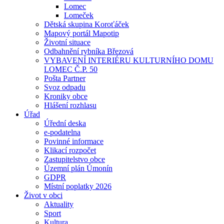
Lomec
Lomeček
Dětská skupina Koroťáček
Mapový portál Mapotip
Životní situace
Odbahnění rybníka Březová
VYBAVENÍ INTERIÉRU KULTURNÍHO DOMU
LOMEC Č.P. 50
Pošta Partner
Svoz odpadu
Kroniky obce
Hlášení rozhlasu
Úřad
Úřední deska
e-podatelna
Povinné informace
Klikací rozpočet
Zastupitelstvo obce
Územní plán Úmonín
GDPR
Místní poplatky 2026
Život v obci
Aktuality
Sport
Kultura