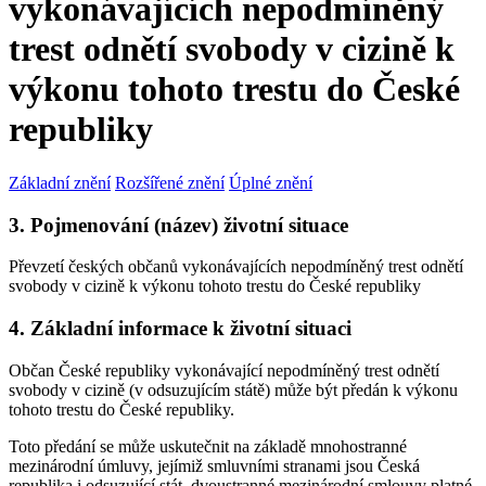
vykonávajících nepodmíněný
trest odnětí svobody v cizině k
výkonu tohoto trestu do České
republiky
Základní znění
Rozšířené znění
Úplné znění
3. Pojmenování (název) životní situace
Převzetí českých občanů vykonávajících nepodmíněný trest odnětí
svobody v cizině k výkonu tohoto trestu do České republiky
4. Základní informace k životní situaci
Občan České republiky vykonávající nepodmíněný trest odnětí
svobody v cizině (v odsuzujícím státě) může být předán k výkonu
tohoto trestu do České republiky.
Toto předání se může uskutečnit na základě mnohostranné
mezinárodní úmluvy, jejímiž smluvními stranami jsou Česká
republika i odsuzující stát, dvoustranné mezinárodní smlouvy platné