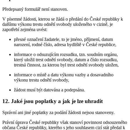
Předepsaný formulář není stanoven.
V písemné žádosti, kterou se žádá o předání do České republiky k
dalšímu výkonu trestu odnětí svobody uloženého v cizině, je
zapotřebí zejména uvést:
přesné označení žadatele, to je jméno, příjmení, datum
narození, rodné číslo, adresa bydliště v České republice,
informace o odsuzujícím rozsudku, tzn. soudním orgánu,
který uložil trest odnětí svobody, datum a číslo rozsudku,
trestná činnost, za kterou byl trest odnětí svobody uložen,
informace o místě a datu výkonu vazby a dosavadního
výkonu trestu odnětí svobody,
žádost musí být datována a podepsána.
12. Jaké jsou poplatky a jak je lze uhradit
Správní ani jiné poplatky za podání žádosti nejsou stanoveny.
Právní úprava České republiky však stanoví povinnost odsouzeného
občana České republiky, kterého s jeho souhlasem cizí stát předal k