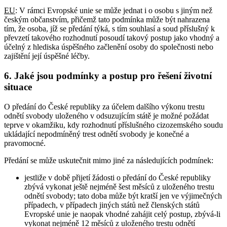
EU
: V rámci Evropské unie se může jednat i o osobu s jiným než
českým občanstvím, přičemž tato podmínka může být nahrazena
tím, že osoba, jíž se předání týká, s tím souhlasí a soud příslušný k
převzetí takového rozhodnutí posoudí takový postup jako vhodný a
účelný z hlediska úspěšného začlenění osoby do společnosti nebo
zajištění její úspěšné léčby.
6. Jaké jsou podmínky a postup pro řešení životní
situace
O předání do České republiky za účelem dalšího výkonu trestu
odnětí svobody uloženého v odsuzujícím státě je možné požádat
teprve v okamžiku, kdy rozhodnutí příslušného cizozemského soudu
ukládající nepodmíněný trest odnětí svobody je konečné a
pravomocné.
Předání se může uskutečnit mimo jiné za následujících podmínek:
jestliže v době přijetí žádosti o předání do České republiky
zbývá vykonat ještě nejméně šest měsíců z uloženého trestu
odnětí svobody; tato doba může být kratší jen ve výjimečných
případech, v případech jiných států než členských států
Evropské unie je naopak vhodné zahájit celý postup, zbývá-li
vykonat nejméně 12 měsíců z uloženého trestu odnětí