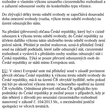
rozhodne o vlastním výkonu uznaného cizozemského rozhodnutí a
o zařazení odsouzené osoby do konkrétního typu věznice.
Do zbývající délky trestu odnětí svobody se započítává dosavadní
doba omezení svobody (vazba, výkon trestu odnětí svobody) na
území odsuzujícího státu.
Na předání (převezení) občana České republiky, který byl v cizině
odsouzen k výkonu trestu odnětí svobody, do České republiky za
účelem dalšího výkonu takto uloženého trestu odnětí svobody není
právní nárok. Předání je možné realizovat, uzná-li příslušný český
soud na základě podkladů, které zašle odsuzující stát, cizozemské
rozhodnutí a vysloví-li s předáním osoby souhlas odsuzující stát i
Česká republika. Týká se pouze převzetí odsouzených osob do
České republiky ze států mimo Evropskou unii.
EU
: V rámci Evropské unie má příslušný soud v zásadě povinnost
převzít občana České republiky k výkonu trestu odnětí svobody do
České republiky, má-li na území ČR obvyklé bydliště, nebo pokud
má být po ukončení výkonu trestu / ochranného opatření na území
ČR vyhoštěn. Odmítnout převzetí občana ČR splňujícího tyto
podmínky do České republiky je možné pouze v případech, kdy je
dán některý z důvodů pro neuznání cizozemského rozhodnutí
stanovený v zákoně č. 104/2013 Sb., o mezinárodní justiční
spolupráci ve věcech trestních.