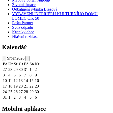
Mapový portál Mapotip
Životní situace
Odbahnění rybníka Březová
VYBAVENÍ INTERIÉRU KULTURNÍHO DOMU
LOMEC Č.P. 50
Pošta Partner
Svoz odpadu
Kroniky obce
Hlášení rozhlasu
Kalendář
Srpen
2026
Po
Út
St
Čt
Pá
So
Ne
27
28
29
30
31
1
2
3
4
5
6
7
8
9
10
11
12
13
14
15
16
17
18
19
20
21
22
23
24
25
26
27
28
29
30
31
1
2
3
4
5
6
Mobilní aplikace