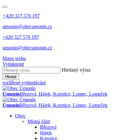
+420 327 576 197
umonin@obecumonin.cz
+420 327 576 197
umonin@obecumonin.cz
Mapa webu
Vytisknout
Hledaný výraz
Hledat
rozšířené vyhledávání
Úmonín
Březová, Hájek, Korotice, Lomec, Lomeček
Úmonín
Březová, Hájek, Korotice, Lomec, Lomeček
Obec
Místní části
Březová
Hájek
Korotice