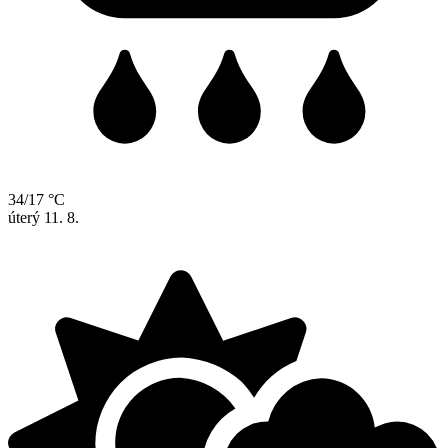
34/17 °C
úterý
11. 8.