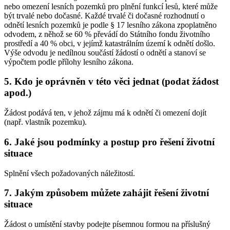
nebo omezení lesních pozemků pro plnění funkcí lesů, které může
být trvalé nebo dočasné. Každé trvalé či dočasné rozhodnutí o
odnětí lesních pozemků je podle § 17 lesního zákona zpoplatněno
odvodem, z něhož se 60 % převádí do Státního fondu životního
prostředí a 40 % obci, v jejímž katastrálním území k odnětí došlo.
Výše odvodu je nedílnou součástí žádostí o odnětí a stanoví se
výpočtem podle přílohy lesního zákona.
5. Kdo je oprávněn v této věci jednat (podat žádost
apod.)
Žádost podává ten, v jehož zájmu má k odnětí či omezení dojít
(např. vlastník pozemku).
6. Jaké jsou podmínky a postup pro řešení životní
situace
Splnění všech požadovaných náležitostí.
7. Jakým způsobem můžete zahájit řešení životní
situace
Žádost o umístění stavby podejte písemnou formou na příslušný