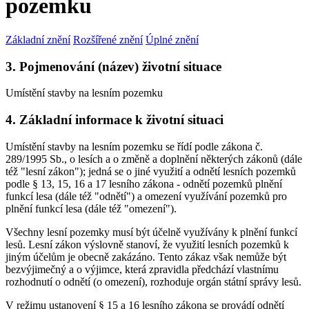
pozemku
Základní znění
Rozšířené znění
Úplné znění
3. Pojmenování (název) životní situace
Umístění stavby na lesním pozemku
4. Základní informace k životní situaci
Umístění stavby na lesním pozemku se řídí podle zákona č.
289/1995 Sb., o lesích a o změně a doplnění některých zákonů (dále
též "lesní zákon"); jedná se o jiné využití a odnětí lesních pozemků
podle § 13, 15, 16 a 17 lesního zákona - odnětí pozemků plnění
funkcí lesa (dále též "odnětí") a omezení využívání pozemků pro
plnění funkcí lesa (dále též "omezení").
Všechny lesní pozemky musí být účelně využívány k plnění funkcí
lesů. Lesní zákon výslovně stanoví, že využití lesních pozemků k
jiným účelům je obecně zakázáno. Tento zákaz však nemůže být
bezvýjimečný a o výjimce, která zpravidla předchází vlastnímu
rozhodnutí o odnětí (o omezení), rozhoduje orgán státní správy lesů.
V režimu ustanovení § 15 a 16 lesního zákona se provádí odnětí