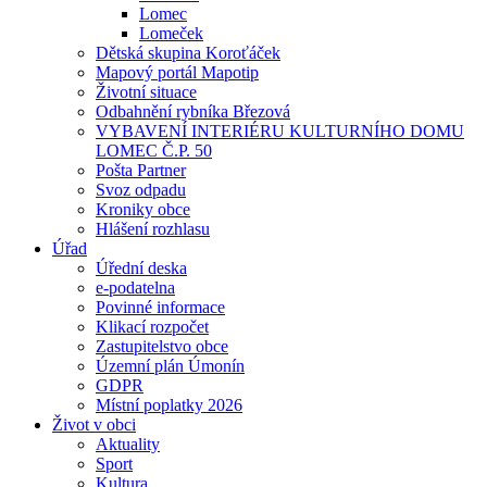
Lomec
Lomeček
Dětská skupina Koroťáček
Mapový portál Mapotip
Životní situace
Odbahnění rybníka Březová
VYBAVENÍ INTERIÉRU KULTURNÍHO DOMU
LOMEC Č.P. 50
Pošta Partner
Svoz odpadu
Kroniky obce
Hlášení rozhlasu
Úřad
Úřední deska
e-podatelna
Povinné informace
Klikací rozpočet
Zastupitelstvo obce
Územní plán Úmonín
GDPR
Místní poplatky 2026
Život v obci
Aktuality
Sport
Kultura