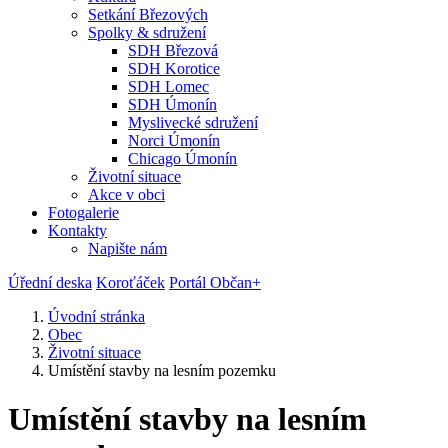
Setkání Březových
Spolky & sdružení
SDH Březová
SDH Korotice
SDH Lomec
SDH Úmonín
Myslivecké sdružení
Norci Úmonín
Chicago Úmonín
Životní situace
Akce v obci
Fotogalerie
Kontakty
Napište nám
Úřední deska
Koroťáček
Portál Občan+
Úvodní stránka
Obec
Životní situace
Umístění stavby na lesním pozemku
Umístění stavby na lesním