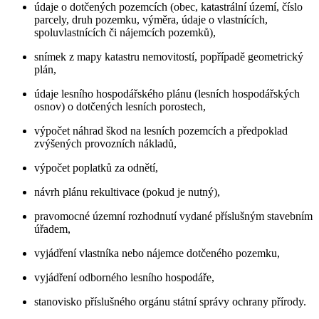
údaje o dotčených pozemcích (obec, katastrální území, číslo
parcely, druh pozemku, výměra, údaje o vlastnících,
spoluvlastnících či nájemcích pozemků),
snímek z mapy katastru nemovitostí, popřípadě geometrický
plán,
údaje lesního hospodářského plánu (lesních hospodářských
osnov) o dotčených lesních porostech,
výpočet náhrad škod na lesních pozemcích a předpoklad
zvýšených provozních nákladů,
výpočet poplatků za odnětí,
návrh plánu rekultivace (pokud je nutný),
pravomocné územní rozhodnutí vydané příslušným stavebním
úřadem,
vyjádření vlastníka nebo nájemce dotčeného pozemku,
vyjádření odborného lesního hospodáře,
stanovisko příslušného orgánu státní správy ochrany přírody.