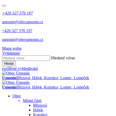
+420 327 576 197
umonin@obecumonin.cz
+420 327 576 197
umonin@obecumonin.cz
Mapa webu
Vytisknout
Hledaný výraz
Hledat
rozšířené vyhledávání
Úmonín
Březová, Hájek, Korotice, Lomec, Lomeček
Úmonín
Březová, Hájek, Korotice, Lomec, Lomeček
Obec
Místní části
Březová
Hájek
Korotice