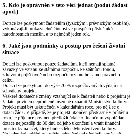
5. Kdo je oprávněn v této věci jednat (podat žádost
apod.)
Dotace lze poskytnout žadatelům (fyzickým i právnickým osobám),
vykonávají-li prokazatelně činnost ve prospěch příslušníků
národnostních menšin, a to nejméně jeden rok.
6. Jaké jsou podmínky a postup pro řešení životní
situace
Dotaci lze poskytnout pouze žadatelům, kteří nemají splatné
závazky ve vztahu ke státnímu rozpočtu, ke státnímu fondu,
zdravotní pojišťovně nebo rozpočtu územního samosprávného
celku.
Dotaci lze poskytnout do výše 70 % rozpočtovaných výdajů na
schválený projekt.
Veškeré dodatečné změny vztahující se k žadateli nebo k projektu je
žadatel povinen neprodleně písemně oznámit Ministerstvu kultury.
Projekt musí být uskutečněn v kalendářním roce, pro nějž se o
dotaci žádá. V případě, že je projekt ukončen předčasně v průběhu
roku, je příjemce povinen předložit údaje o finančním vypořádání
dotace nejpozději do 30 dnů od jeho ukončení a vrátit finanční
prostředky na účet, který bude sdělen Ministerstvem kultury.
Na jeden kalendářní rok může jeden žadatel předložit současně