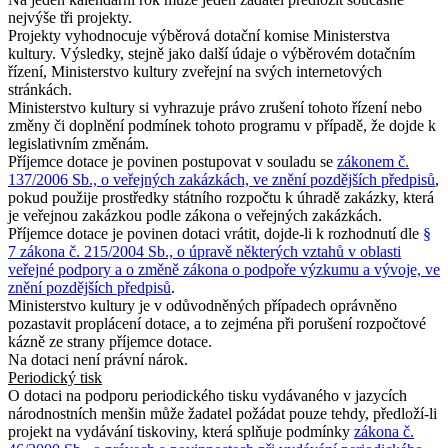
nejvýše tři projekty.
Projekty vyhodnocuje výběrová dotační komise Ministerstva
kultury. Výsledky, stejně jako další údaje o výběrovém dotačním
řízení, Ministerstvo kultury zveřejní na svých internetových
stránkách.
Ministerstvo kultury si vyhrazuje právo zrušení tohoto řízení nebo
změny či doplnění podmínek tohoto programu v případě, že dojde k
legislativním změnám.
Příjemce dotace je povinen postupovat v souladu se
zákonem č.
137/2006 Sb., o veřejných zakázkách, ve znění pozdějších předpisů
,
pokud použije prostředky státního rozpočtu k úhradě zakázky, která
je veřejnou zakázkou podle zákona o veřejných zakázkách.
Příjemce dotace je povinen dotaci vrátit, dojde-li k rozhodnutí dle
§
7 zákona č. 215/2004 Sb., o úpravě některých vztahů v oblasti
veřejné podpory a o změně zákona o podpoře výzkumu a vývoje, ve
znění pozdějších předpisů
.
Ministerstvo kultury je v odůvodněných případech oprávněno
pozastavit proplácení dotace, a to zejména při porušení rozpočtové
kázně ze strany příjemce dotace.
Na dotaci není právní nárok.
Periodický tisk
O dotaci na podporu periodického tisku vydávaného v jazycích
národnostních menšin může žadatel požádat pouze tehdy, předloží-li
projekt na vydávání tiskoviny, která splňuje podmínky
zákona č.