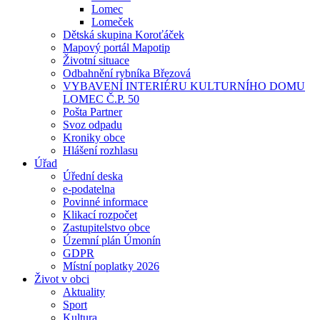
Lomec
Lomeček
Dětská skupina Koroťáček
Mapový portál Mapotip
Životní situace
Odbahnění rybníka Březová
VYBAVENÍ INTERIÉRU KULTURNÍHO DOMU
LOMEC Č.P. 50
Pošta Partner
Svoz odpadu
Kroniky obce
Hlášení rozhlasu
Úřad
Úřední deska
e-podatelna
Povinné informace
Klikací rozpočet
Zastupitelstvo obce
Územní plán Úmonín
GDPR
Místní poplatky 2026
Život v obci
Aktuality
Sport
Kultura