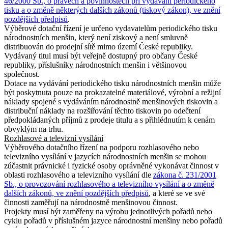
46/2000 Sb., o právech a povinnostech při vydávání periodického
tisku a o změně některých dalších zákonů (tiskový zákon), ve znění
pozdějších předpisů
.
Výběrové dotační řízení je určeno vydavatelům periodického tisku
národnostních menšin, který není ziskový a není smluvně
distribuován do prodejní sítě mimo území České republiky.
Vydávaný titul musí být veřejně dostupný pro občany České
republiky, příslušníky národnostních menšin i většinovou
společnost.
Dotace na vydávání periodického tisku národnostních menšin může
být poskytnuta pouze na prokazatelné materiálové, výrobní a režijní
náklady spojené s vydáváním národnostně menšinových tiskovin a
distribuční náklady na rozšiřování těchto tiskovin po odečtení
předpokládaných příjmů z prodeje titulu a s přihlédnutím k cenám
obvyklým na trhu.
Rozhlasové a televizní vysílání
Výběrového dotačního řízení na podporu rozhlasového nebo
televizního vysílání v jazycích národnostních menšin se mohou
zúčastnit právnické i fyzické osoby oprávněné vykonávat činnost v
oblasti rozhlasového a televizního vysílání dle
zákona č. 231/2001
Sb., o provozování rozhlasového a televizního vysílání a o změně
dalších zákonů, ve znění pozdějších předpisů
, a které se ve své
činnosti zaměřují na národnostně menšinovou činnost.
Projekty musí být zaměřeny na výrobu jednotlivých pořadů nebo
cyklu pořadů v příslušném jazyce národnostní menšiny nebo pořadů