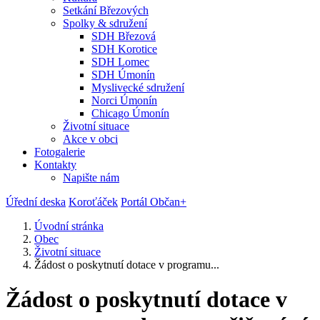
Setkání Březových
Spolky & sdružení
SDH Březová
SDH Korotice
SDH Lomec
SDH Úmonín
Myslivecké sdružení
Norci Úmonín
Chicago Úmonín
Životní situace
Akce v obci
Fotogalerie
Kontakty
Napište nám
Úřední deska
Koroťáček
Portál Občan+
Úvodní stránka
Obec
Životní situace
Žádost o poskytnutí dotace v programu...
Žádost o poskytnutí dotace v