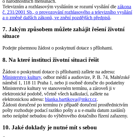
o národnostních menšinách.
Televizním a rozhlasovým vysíláním se rozumí vysílání dle
zákona
č. 231/2001 Sb., o provozování rozhlasového a televizního vysílání
a o změně dalších zákonů, ve znění pozdějších předpisů
.
7. Jakým způsobem můžete zahájit řešení životní
situace
Podejte písemnou žádost o poskytnutí dotace s přílohami.
8. Na které instituci životní situaci řešit
Žádost o poskytnutí dotace (s přílohami) zašlete na adresu:
Ministerstvo kultury
, odbor médií a audiovize, P. B. 74, Maltézské
náměstí 1, 118 11 Praha 1, nebo ji osobně doručte do podatelny
Ministerstva kultury ve stanoveném termínu, a zároveň ji v
elektronické podobě, včetně všech kalkulací, zašlete na
elektronickou adresu:
blanka.bartikova@mkcr.cz
.
Žádosti doručené po termínu (v případě doručení prostřednictvím
pošty rozhoduje podací razítko pošty a u e-mailu datum zaslání)
nebo neúplné nebudou do výběrového dotačního řízení zařazeny.
10. Jaké doklady je nutné mít s sebou