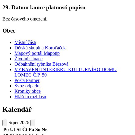
29. Datum konce platnosti popisu
Bez časového omezení.
Obec
Místní části
Dětská skupina Koroťáček
Mapový portál Mapotip
Životní situace
Odbahnění rybníka Březová
VYBAVENÍ INTERIÉRU KULTURNÍHO DOMU
LOMEC Č.P. 50
Pošta Partner
Svoz odpadu
Kroniky obce
Hlášení rozhlasu
Kalendář
Srpen
2026
Po
Út
St
Čt
Pá
So
Ne