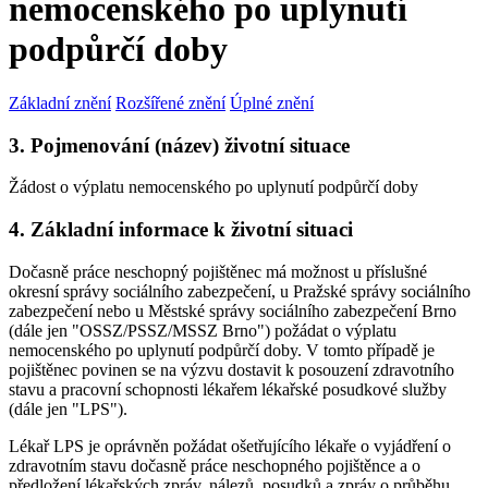
nemocenského po uplynutí
podpůrčí doby
Základní znění
Rozšířené znění
Úplné znění
3. Pojmenování (název) životní situace
Žádost o výplatu nemocenského po uplynutí podpůrčí doby
4. Základní informace k životní situaci
Dočasně práce neschopný pojištěnec má možnost u příslušné
okresní správy sociálního zabezpečení, u Pražské správy sociálního
zabezpečení nebo u Městské správy sociálního zabezpečení Brno
(dále jen "OSSZ/PSSZ/MSSZ Brno") požádat o výplatu
nemocenského po uplynutí podpůrčí doby. V tomto případě je
pojištěnec povinen se na výzvu dostavit k posouzení zdravotního
stavu a pracovní schopnosti lékařem lékařské posudkové služby
(dále jen "LPS").
Lékař LPS je oprávněn požádat ošetřujícího lékaře o vyjádření o
zdravotním stavu dočasně práce neschopného pojištěnce a o
předložení lékařských zpráv, nálezů, posudků a zpráv o průběhu