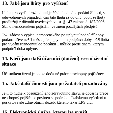
13. Jaké jsou lhůty pro vyřízení
Lhůta pro vydání rozhodnutí je 30 dnů ode dne podání žádosti, v
odůvodněných případech činí tato lhůta až 60 dnů, popř. se lhůty
prodlužují z důvodů uvedených v ust. § 147 zákona č. 187/2006
Sb., o nemocenském pojištění, ve znění pozdějších předpisů.
Je-li žádost o výplatu nemocenského po uplynutí podpůrčí doby
podána dříve než 1 měsíc před uplynutím podpůrčí doby, běží lhůta
pro vydání rozhodnutí od počátku 1 měsíce přede dnem, kterým
podpůrčí doba uplyne.
14. Kteří jsou další účastníci (dotčení) řešení životní
situace
Účastníkem řízení je pouze dočasně práce neschopný pojištěnec.
15. Jaké další činnosti jsou po žadateli požadovány
Je-li to nutné k posouzení jeho zdravotního stavu, je dočasně práce
neschopný pojištěnec povinen se podrobit lékařskému vyšetření u
poskytovatele zdravotních služeb, kterého lékař LPS určí.
16. Elektronická služba, kterou lze využít