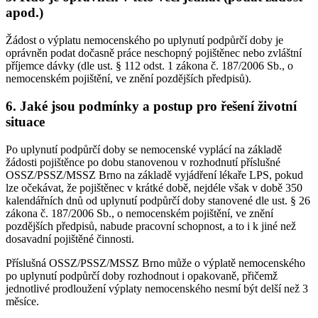
apod.)
Žádost o výplatu nemocenského po uplynutí podpůrčí doby je
oprávněn podat dočasně práce neschopný pojištěnec nebo zvláštní
příjemce dávky (dle ust. § 112 odst. 1 zákona č. 187/2006 Sb., o
nemocenském pojištění, ve znění pozdějších předpisů).
6. Jaké jsou podmínky a postup pro řešení životní
situace
Po uplynutí podpůrčí doby se nemocenské vyplácí na základě
žádosti pojištěnce po dobu stanovenou v rozhodnutí příslušné
OSSZ/PSSZ/MSSZ Brno na základě vyjádření lékaře LPS, pokud
lze očekávat, že pojištěnec v krátké době, nejdéle však v době 350
kalendářních dnů od uplynutí podpůrčí doby stanovené dle ust. § 26
zákona č. 187/2006 Sb., o nemocenském pojištění, ve znění
pozdějších předpisů, nabude pracovní schopnost, a to i k jiné než
dosavadní pojištěné činnosti.
Příslušná OSSZ/PSSZ/MSSZ Brno může o výplatě nemocenského
po uplynutí podpůrčí doby rozhodnout i opakovaně, přičemž
jednotlivé prodloužení výplaty nemocenského nesmí být delší než 3
měsíce.