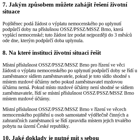
7. Jakým způsobem můžete zahájit řešení životní
situace
Pojištěnec podá žádost o výplatu nemocenského po uplynutí
podpůrčí doby na příslušnou OSSZ/PSSZ/MSSZ Brno, která
vyplácí nemocenské; tuto žádost lze podat nejpozději do 3 měsíců
ode dne, kterým podpůrčí doba uplynula.
8. Na které instituci životní situaci řešit
Místní příslušnost OSSZ/PSSZ/MSSZ Brno pro řízení ve věci
žádosti o výplatu nemocenského po uplynutí podpůrčí doby se řídí u
zaměstnance sídlem zaměstnavatele, pokud je toto sídlo shodné s
místem mzdové účtárny nebo pokud zaměstnavatel mzdovou
účtárnu nemá. Pokud místo mzdové účtárny není shodné se sídlem
zaměstnavatele, řídí se místní příslušnost OSSZ/PSSZ/MSSZ Brno
místem mzdové účtárny.
Místní příslušnost OSSZ/PSSZ/MSSZ Brno v řízení ve věcech
nemocenského pojištění u osob samostatně výdělečně činných a
zahraničních zaměstnanců se řídí zpravidla místem jejich trvalého
pobytu na území České republiky.
10. Jaké doklady je nutné mít s sebou