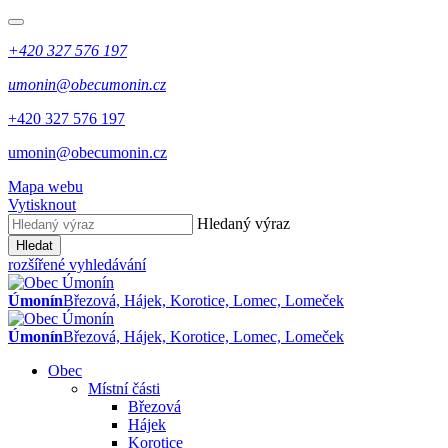
+420 327 576 197
umonin@obecumonin.cz
+420 327 576 197
umonin@obecumonin.cz
Mapa webu
Vytisknout
Hledaný výraz
Hledat
rozšířené vyhledávání
Úmonín
Březová, Hájek, Korotice, Lomec, Lomeček
Úmonín
Březová, Hájek, Korotice, Lomec, Lomeček
Obec
Místní části
Březová
Hájek
Korotice