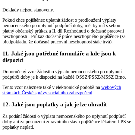
Doklady nejsou stanoveny.
Pokud chce pojištěnec uplatnit žádost o prodloužení výplaty
nemocenského po uplynutí podpůrčí doby, měl by mít s sebou
platný občanský průkaz a II. díl Rozhodnutí o dočasné pracovní
neschopnosti - Průkaz dočasně práce neschopného pojištěnce (za
předpokladu, že dočasná pracovní neschopnost stále trvá).
11. Jaké jsou potřebné formuláře a kde jsou k
dispozici
Doporučený vzor žádosti o výplatu nemocenského po uplynutí
podpůrčí doby je k dispozici na každé OSSZ/PSSZ/MSSZ Brno.
Tento vzor naleznete také v elektronické podobě na
webových
stránkách České správy sociálního zabezpečení
.
12. Jaké jsou poplatky a jak je lze uhradit
Za podání žádosti o výplatu nemocenského po uplynutí podpůrčí
doby ani za posouzení zdravotního stavu pojištěnce lékařem LPS se
poplatky neplatí.