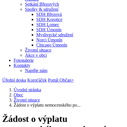
Setkání Březových
Spolky & sdružení
SDH Březová
SDH Korotice
SDH Lomec
SDH Úmonín
Myslivecké sdružení
Norci Úmonín
Chicago Úmonín
Životní situace
Akce v obci
Fotogalerie
Kontakty
Napište nám
Úřední deska
Koroťáček
Portál Občan+
Úvodní stránka
Obec
Životní situace
Žádost o výplatu nemocenského po...
Žádost o výplatu