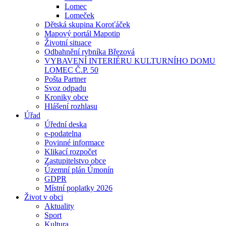
Lomec
Lomeček
Dětská skupina Koroťáček
Mapový portál Mapotip
Životní situace
Odbahnění rybníka Březová
VYBAVENÍ INTERIÉRU KULTURNÍHO DOMU
LOMEC Č.P. 50
Pošta Partner
Svoz odpadu
Kroniky obce
Hlášení rozhlasu
Úřad
Úřední deska
e-podatelna
Povinné informace
Klikací rozpočet
Zastupitelstvo obce
Územní plán Úmonín
GDPR
Místní poplatky 2026
Život v obci
Aktuality
Sport
Kultura