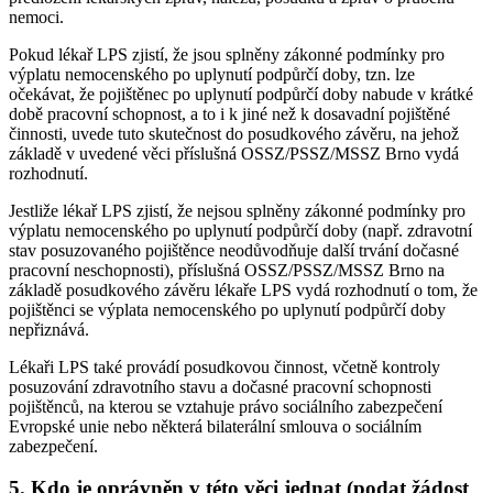
nemoci.
Pokud lékař LPS zjistí, že jsou splněny zákonné podmínky pro
výplatu nemocenského po uplynutí podpůrčí doby, tzn. lze
očekávat, že pojištěnec po uplynutí podpůrčí doby nabude v krátké
době pracovní schopnost, a to i k jiné než k dosavadní pojištěné
činnosti, uvede tuto skutečnost do posudkového závěru, na jehož
základě v uvedené věci příslušná OSSZ/PSSZ/MSSZ Brno vydá
rozhodnutí.
Jestliže lékař LPS zjistí, že nejsou splněny zákonné podmínky pro
výplatu nemocenského po uplynutí podpůrčí doby (např. zdravotní
stav posuzovaného pojištěnce neodůvodňuje další trvání dočasné
pracovní neschopnosti), příslušná OSSZ/PSSZ/MSSZ Brno na
základě posudkového závěru lékaře LPS vydá rozhodnutí o tom, že
pojištěnci se výplata nemocenského po uplynutí podpůrčí doby
nepřiznává.
Lékaři LPS také provádí posudkovou činnost, včetně kontroly
posuzování zdravotního stavu a dočasné pracovní schopnosti
pojištěnců, na kterou se vztahuje právo sociálního zabezpečení
Evropské unie nebo některá bilaterální smlouva o sociálním
zabezpečení.
5. Kdo je oprávněn v této věci jednat (podat žádost