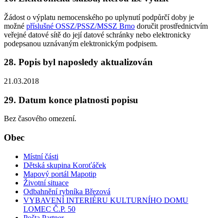
Žádost o výplatu nemocenského po uplynutí podpůrčí doby je
možné
příslušné OSSZ/PSSZ/MSSZ Brno
doručit prostřednictvím
veřejné datové sítě do její datové schránky nebo elektronicky
podepsanou uznávaným elektronickým podpisem.
28. Popis byl naposledy aktualizován
21.03.2018
29. Datum konce platnosti popisu
Bez časového omezení.
Obec
Místní části
Dětská skupina Koroťáček
Mapový portál Mapotip
Životní situace
Odbahnění rybníka Březová
VYBAVENÍ INTERIÉRU KULTURNÍHO DOMU
LOMEC Č.P. 50
Pošta Partner