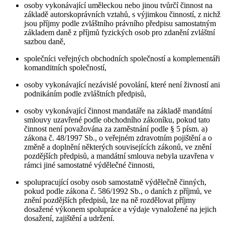
osoby vykonávající uměleckou nebo jinou tvůrčí činnost na
základě autorskoprávních vztahů, s výjimkou činností, z nichž
jsou příjmy podle zvláštního právního předpisu samostatným
základem daně z příjmů fyzických osob pro zdanění zvláštní
sazbou daně,
společníci veřejných obchodních společností a komplementáři
komanditních společností,
osoby vykonávající nezávislé povolání, které není živností ani
podnikáním podle zvláštních předpisů,
osoby vykonávající činnost mandatáře na základě mandátní
smlouvy uzavřené podle obchodního zákoníku, pokud tato
činnost není považována za zaměstnání podle § 5 písm. a)
zákona č. 48/1997 Sb., o veřejném zdravotním pojištění a o
změně a doplnění některých souvisejících zákonů, ve znění
pozdějších předpisů, a mandátní smlouva nebyla uzavřena v
rámci jiné samostatné výdělečné činnosti,
spolupracující osoby osob samostatně výdělečně činných,
pokud podle zákona č. 586/1992 Sb., o daních z příjmů, ve
znění pozdějších předpisů, lze na ně rozdělovat příjmy
dosažené výkonem spolupráce a výdaje vynaložené na jejich
dosažení, zajištění a udržení.