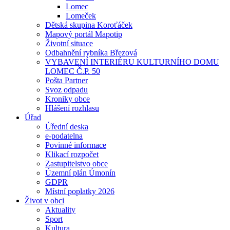
Lomec
Lomeček
Dětská skupina Koroťáček
Mapový portál Mapotip
Životní situace
Odbahnění rybníka Březová
VYBAVENÍ INTERIÉRU KULTURNÍHO DOMU
LOMEC Č.P. 50
Pošta Partner
Svoz odpadu
Kroniky obce
Hlášení rozhlasu
Úřad
Úřední deska
e-podatelna
Povinné informace
Klikací rozpočet
Zastupitelstvo obce
Územní plán Úmonín
GDPR
Místní poplatky 2026
Život v obci
Aktuality
Sport
Kultura