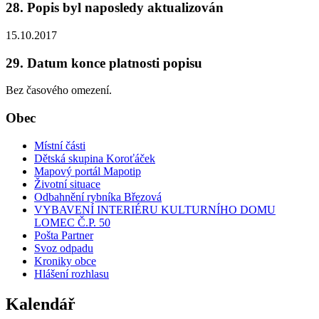
28. Popis byl naposledy aktualizován
15.10.2017
29. Datum konce platnosti popisu
Bez časového omezení.
Obec
Místní části
Dětská skupina Koroťáček
Mapový portál Mapotip
Životní situace
Odbahnění rybníka Březová
VYBAVENÍ INTERIÉRU KULTURNÍHO DOMU
LOMEC Č.P. 50
Pošta Partner
Svoz odpadu
Kroniky obce
Hlášení rozhlasu
Kalendář