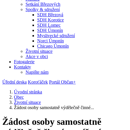
Setkání Březových
Spolky & sdružení
SDH Březová
SDH Korotice
SDH Lomec
SDH Úmonín
Myslivecké sdružení
Norci Úmonín
Chicago Úmonín
Životní situace
Akce v obci
Fotogalerie
Kontakty
Napište nám
Úřední deska
Koroťáček
Portál Občan+
Úvodní stránka
Obec
Životní situace
Žádost osoby samostatně výdělečně činné...
Žádost osoby samostatně