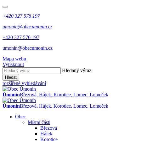
+420 327 576 197
umonin@obecumonin.cz
+420 327 576 197
umonin@obecumonin.cz
Mapa webu
Vytisknout
Hledaný výraz
Hledat
rozšířené vyhledávání
Úmonín
Březová, Hájek, Korotice, Lomec, Lomeček
Úmonín
Březová, Hájek, Korotice, Lomec, Lomeček
Obec
Místní části
Březová
Hájek
Korotice