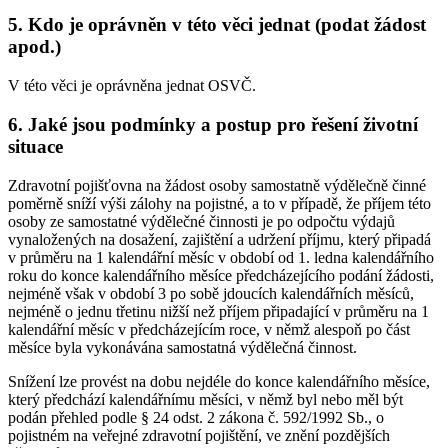
5. Kdo je oprávněn v této věci jednat (podat žádost
apod.)
V této věci je oprávněna jednat OSVČ.
6. Jaké jsou podmínky a postup pro řešení životní
situace
Zdravotní pojišťovna na žádost osoby samostatně výdělečně činné
poměrně sníží výši zálohy na pojistné, a to v případě, že příjem této
osoby ze samostatné výdělečné činnosti je po odpočtu výdajů
vynaložených na dosažení, zajištění a udržení příjmu, který připadá
v průměru na 1 kalendářní měsíc v období od 1. ledna kalendářního
roku do konce kalendářního měsíce předcházejícího podání žádosti,
nejméně však v období 3 po sobě jdoucích kalendářních měsíců,
nejméně o jednu třetinu nižší než příjem připadající v průměru na 1
kalendářní měsíc v předcházejícím roce, v němž alespoň po část
měsíce byla vykonávána samostatná výdělečná činnost.
Snížení lze provést na dobu nejdéle do konce kalendářního měsíce,
který předchází kalendářnímu měsíci, v němž byl nebo měl být
podán přehled podle § 24 odst. 2 zákona č. 592/1992 Sb., o
pojistném na veřejné zdravotní pojištění, ve znění pozdějších