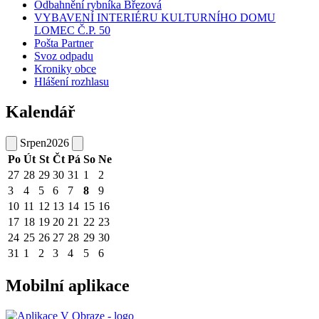
Odbahnění rybníka Březová
VYBAVENÍ INTERIÉRU KULTURNÍHO DOMU
LOMEC Č.P. 50
Pošta Partner
Svoz odpadu
Kroniky obce
Hlášení rozhlasu
Kalendář
Srpen
2026
Po
Út
St
Čt
Pá
So
Ne
27
28
29
30
31
1
2
3
4
5
6
7
8
9
10
11
12
13
14
15
16
17
18
19
20
21
22
23
24
25
26
27
28
29
30
31
1
2
3
4
5
6
Mobilní aplikace