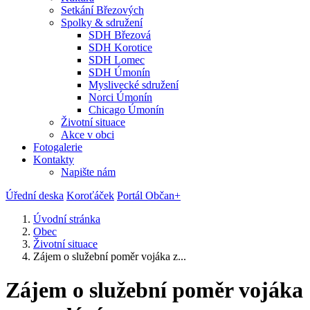
Setkání Březových
Spolky & sdružení
SDH Březová
SDH Korotice
SDH Lomec
SDH Úmonín
Myslivecké sdružení
Norci Úmonín
Chicago Úmonín
Životní situace
Akce v obci
Fotogalerie
Kontakty
Napište nám
Úřední deska
Koroťáček
Portál Občan+
Úvodní stránka
Obec
Životní situace
Zájem o služební poměr vojáka z...
Zájem o služební poměr vojáka