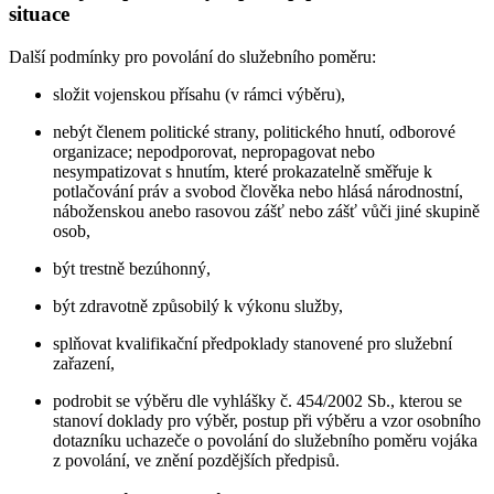
situace
Další podmínky pro povolání do služebního poměru:
složit vojenskou přísahu (v rámci výběru),
nebýt členem politické strany, politického hnutí, odborové
organizace; nepodporovat, nepropagovat nebo
nesympatizovat s hnutím, které prokazatelně směřuje k
potlačování práv a svobod člověka nebo hlásá národnostní,
náboženskou anebo rasovou zášť nebo zášť vůči jiné skupině
osob,
být trestně bezúhonný,
být zdravotně způsobilý k výkonu služby,
splňovat kvalifikační předpoklady stanovené pro služební
zařazení,
podrobit se výběru dle vyhlášky č. 454/2002 Sb., kterou se
stanoví doklady pro výběr, postup při výběru a vzor osobního
dotazníku uchazeče o povolání do služebního poměru vojáka
z povolání, ve znění pozdějších předpisů.