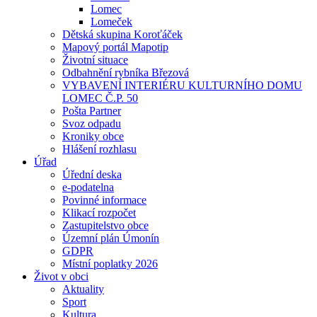
Lomec
Lomeček
Dětská skupina Koroťáček
Mapový portál Mapotip
Životní situace
Odbahnění rybníka Březová
VYBAVENÍ INTERIÉRU KULTURNÍHO DOMU
LOMEC Č.P. 50
Pošta Partner
Svoz odpadu
Kroniky obce
Hlášení rozhlasu
Úřad
Úřední deska
e-podatelna
Povinné informace
Klikací rozpočet
Zastupitelstvo obce
Územní plán Úmonín
GDPR
Místní poplatky 2026
Život v obci
Aktuality
Sport
Kultura