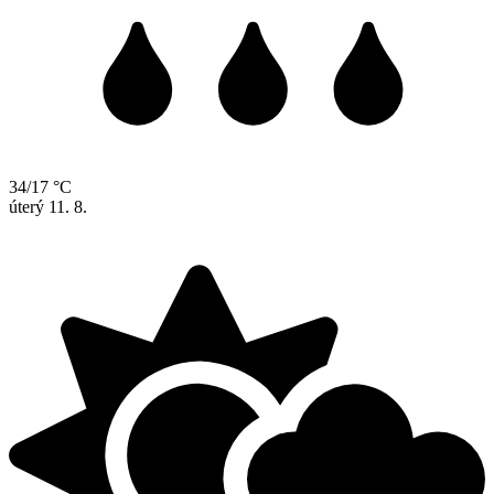
34/17 °C
úterý
11. 8.