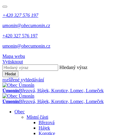
+420 327 576 197
umonin@obecumonin.cz
+420 327 576 197
umonin@obecumonin.cz
Mapa webu
Vytisknout
Hledaný výraz
Hledat
rozšířené vyhledávání
Úmonín
Březová, Hájek, Korotice, Lomec, Lomeček
Úmonín
Březová, Hájek, Korotice, Lomec, Lomeček
Obec
Místní části
Březová
Hájek
Korotice