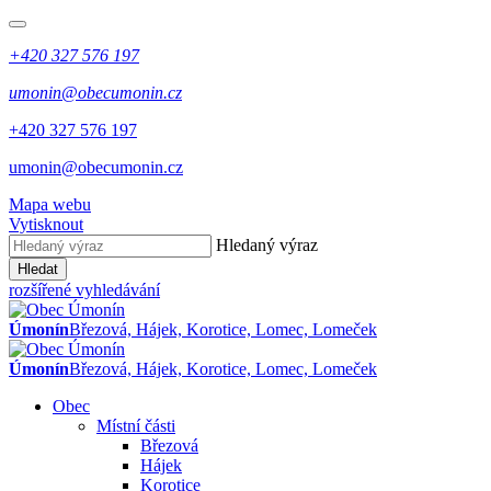
+420 327 576 197
umonin@obecumonin.cz
+420 327 576 197
umonin@obecumonin.cz
Mapa webu
Vytisknout
Hledaný výraz
Hledat
rozšířené vyhledávání
Úmonín
Březová, Hájek, Korotice, Lomec, Lomeček
Úmonín
Březová, Hájek, Korotice, Lomec, Lomeček
Obec
Místní části
Březová
Hájek
Korotice