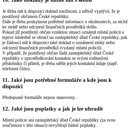
Je třeba mít k dispozici doklad totožnosti, z něhož vyplývá, že je
postižený občanem České republiky.
Dále je třeba poskytnout potřebné informace o okolnostech, za nichž
ke ztrátě nebo odcizení finančních prostředků došlo.
Pokud již postižený občan vzniklou situaci oznámil místní policii a
teprve následně se obrací na zastupitelský úřad České republiky, pak
je žádoucí mít k dispozici také doklad o oznámení ztráty nebo
odcizení finančních prostředků (vydaný místní policií).
V případě, že postižený občan žádá zastupitelský úřad České
republiky o zprostředkování kontaktu se svými rodinnými
příslušníky či přáteli, je třeba sdělit jejich kontaktní údaje (např.
telefonní číslo).
11. Jaké jsou potřebné formuláře a kde jsou k
dispozici
Předepsané formuláře nejsou stanoveny.
12. Jaké jsou poplatky a jak je lze uhradit
Místní policie ani zastupitelský úřad České republiky (za svou
součinnost v této situaci) nevybírají žádné poplatky.