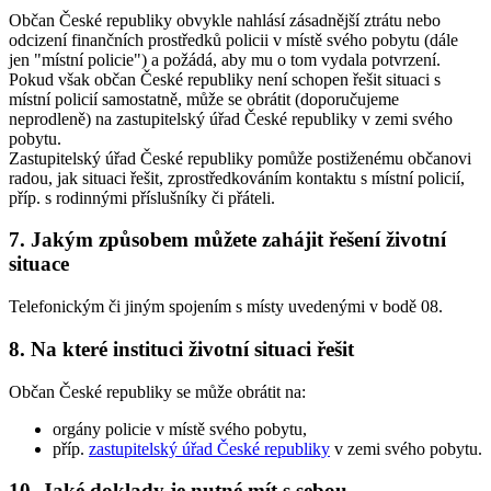
Občan České republiky obvykle nahlásí zásadnější ztrátu nebo
odcizení finančních prostředků policii v místě svého pobytu (dále
jen "místní policie") a požádá, aby mu o tom vydala potvrzení.
Pokud však občan České republiky není schopen řešit situaci s
místní policií samostatně, může se obrátit (doporučujeme
neprodleně) na zastupitelský úřad České republiky v zemi svého
pobytu.
Zastupitelský úřad České republiky pomůže postiženému občanovi
radou, jak situaci řešit, zprostředkováním kontaktu s místní policií,
příp. s rodinnými příslušníky či přáteli.
7. Jakým způsobem můžete zahájit řešení životní
situace
Telefonickým či jiným spojením s místy uvedenými v bodě 08.
8. Na které instituci životní situaci řešit
Občan České republiky se může obrátit na:
orgány policie v místě svého pobytu,
příp.
zastupitelský úřad České republiky
v zemi svého pobytu.
10. Jaké doklady je nutné mít s sebou