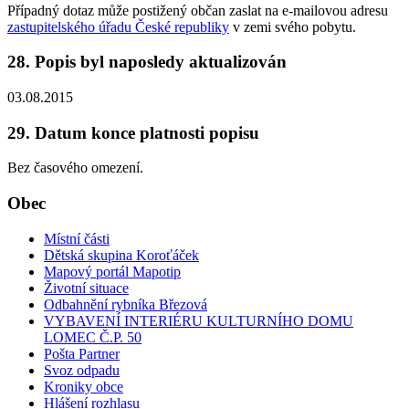
Případný dotaz může postižený občan zaslat na e-mailovou adresu
zastupitelského úřadu České republiky
v zemi svého pobytu.
28. Popis byl naposledy aktualizován
03.08.2015
29. Datum konce platnosti popisu
Bez časového omezení.
Obec
Místní části
Dětská skupina Koroťáček
Mapový portál Mapotip
Životní situace
Odbahnění rybníka Březová
VYBAVENÍ INTERIÉRU KULTURNÍHO DOMU
LOMEC Č.P. 50
Pošta Partner
Svoz odpadu
Kroniky obce
Hlášení rozhlasu