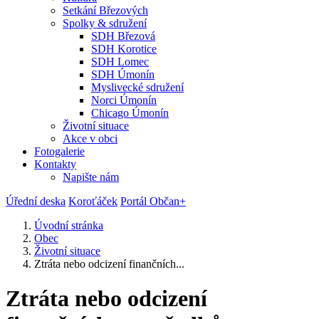
Setkání Březových
Spolky & sdružení
SDH Březová
SDH Korotice
SDH Lomec
SDH Úmonín
Myslivecké sdružení
Norci Úmonín
Chicago Úmonín
Životní situace
Akce v obci
Fotogalerie
Kontakty
Napište nám
Úřední deska
Koroťáček
Portál Občan+
Úvodní stránka
Obec
Životní situace
Ztráta nebo odcizení finančních...
Ztráta nebo odcizení