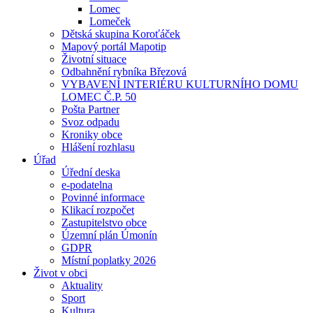
Lomec
Lomeček
Dětská skupina Koroťáček
Mapový portál Mapotip
Životní situace
Odbahnění rybníka Březová
VYBAVENÍ INTERIÉRU KULTURNÍHO DOMU
LOMEC Č.P. 50
Pošta Partner
Svoz odpadu
Kroniky obce
Hlášení rozhlasu
Úřad
Úřední deska
e-podatelna
Povinné informace
Klikací rozpočet
Zastupitelstvo obce
Územní plán Úmonín
GDPR
Místní poplatky 2026
Život v obci
Aktuality
Sport
Kultura