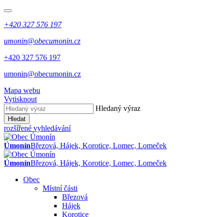
+420 327 576 197
umonin@obecumonin.cz
+420 327 576 197
umonin@obecumonin.cz
Mapa webu
Vytisknout
Hledaný výraz
Hledat
rozšířené vyhledávání
Úmonín
Březová, Hájek, Korotice, Lomec, Lomeček
Úmonín
Březová, Hájek, Korotice, Lomec, Lomeček
Obec
Místní části
Březová
Hájek
Korotice