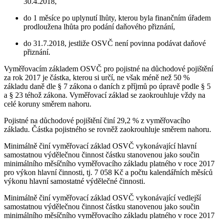
30.4.2018,
do 1 měsíce po uplynutí lhůty, kterou byla finančním úřadem
prodloužena lhůta pro podání daňového přiznání,
do 31.7.2018, jestliže OSVČ není povinna podávat daňové
přiznání.
Vyměřovacím základem OSVČ pro pojistné na důchodové pojištění
za rok 2017 je částka, kterou si určí, ne však méně než 50 %
základu daně dle § 7 zákona o daních z příjmů po úpravě podle § 5
a § 23 téhož zákona. Vyměřovací základ se zaokrouhluje vždy na
celé koruny směrem nahoru.
Pojistné na důchodové pojištění činí 29,2 % z vyměřovacího
základu. Částka pojistného se rovněž zaokrouhluje směrem nahoru.
Minimálně činí vyměřovací základ OSVČ vykonávající hlavní
samostatnou výdělečnou činnost částku stanovenou jako součin
minimálního měsíčního vyměřovacího základu platného v roce 2017
pro výkon hlavní činnosti, tj. 7 058 Kč a počtu kalendářních měsíců
výkonu hlavní samostatné výdělečné činnosti.
Minimálně činí vyměřovací základ OSVČ vykonávající vedlejší
samostatnou výdělečnou činnost částku stanovenou jako součin
minimálního měsíčního vyměřovacího základu platného v roce 2017