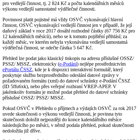
pro vedlejší činnost, tj. 2 824 Kč a počtu kalendářních měsíců
výkonu vedlejší samostatné výdělečné činnosti.
Povinnost platit pojistné má vždy OSVČ vykonávající hlavní
činnost, OSVČ vykonávající vedlejší činnost jen v případě, že její
daňový základ v roce 2017 dosáhl rozhodné částky (67 756 Kč pro
12 kalendářních měsíců), nebo se k tomuto pojištění přihlásí; za
každý měsíc, ve kterém nebyla vykonávána vedlejší samostatná
výdělečná činnost, se odečte částka 5 647 Kč.
Přehled lze podat jako klasický tiskopis na adresu příslušné OSSZ/
PSSZ/ MSSZ, elektronicky (
e-Podání
) nejlépe prostřednictvím
ePortálu ČSSZ
, kde je k dispozici interaktivní formulář, který
poskytuje službu bezprostředního odeslání datové zprávy v
požadovaném formátu (xml) do datové schránky e-Podání ČSSZ
(ID 5ffu6xk), nebo přes veřejné rozhraní VREP-APEP. V
jakémkoliv formátu je možné podat přehled do datové schránky
příslušné OSSZ/ PSSZ/ MSSZ.
Pokud OSVČ v Přehledu o příjmech a výdajích OSVČ za rok 2017
uvede skutečnosti o výkonu vedlejší činnosti, je povinna tyto
skutečnosti doložit nejpozději do konce kalendářního měsíce
následujícího po měsíci, v němž podala přehled, pokud skutečnosti
nedoložila již dříve.