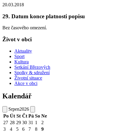
20.03.2018
29. Datum konce platnosti popisu
Bez časového omezení.
Život v obci
Aktuality
Sport
Kultura
Setkání Březových
Spolky & sdružení
Životní situace
Akce v obci
Kalendář
Srpen
2026
Po
Út
St
Čt
Pá
So
Ne
27
28
29
30
31
1
2
3
4
5
6
7
8
9