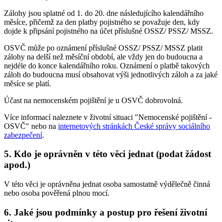
Zálohy jsou splatné od 1. do 20. dne následujícího kalendářního
měsíce, přičemž za den platby pojistného se považuje den, kdy
dojde k připsání pojistného na účet příslušné OSSZ/ PSSZ/ MSSZ.
OSVČ může po oznámení příslušné OSSZ/ PSSZ/ MSSZ platit
zálohy na delší než měsíční období, ale vždy jen do budoucna a
nejdéle do konce kalendářního roku. Oznámení o platbě takových
záloh do budoucna musí obsahovat výši jednotlivých záloh a za jaké
měsíce se platí.
Účast na nemocenském pojištění je u OSVČ dobrovolná.
Více informací naleznete v životní situaci "Nemocenské pojištění -
OSVČ" nebo na
internetových stránkách České správy sociálního
zabezpečení
.
5. Kdo je oprávněn v této věci jednat (podat žádost
apod.)
V této věci je oprávněna jednat osoba samostatně výdělečně činná
nebo osoba pověřená plnou mocí.
6. Jaké jsou podmínky a postup pro řešení životní