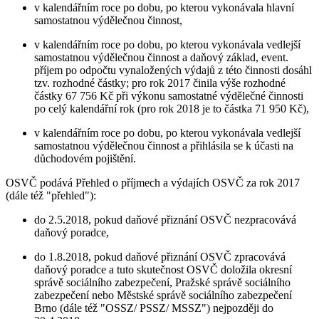
v kalendářním roce po dobu, po kterou vykonávala hlavní
samostatnou výdělečnou činnost,
v kalendářním roce po dobu, po kterou vykonávala vedlejší
samostatnou výdělečnou činnost a daňový základ, event.
příjem po odpočtu vynaložených výdajů z této činnosti dosáhl
tzv. rozhodné částky; pro rok 2017 činila výše rozhodné
částky 67 756 Kč při výkonu samostatné výdělečné činnosti
po celý kalendářní rok (pro rok 2018 je to částka 71 950 Kč),
v kalendářním roce po dobu, po kterou vykonávala vedlejší
samostatnou výdělečnou činnost a přihlásila se k účasti na
důchodovém pojištění.
OSVČ podává Přehled o příjmech a výdajích OSVČ za rok 2017
(dále též "přehled"):
do 2.5.2018, pokud daňové přiznání OSVČ nezpracovává
daňový poradce,
do 1.8.2018, pokud daňové přiznání OSVČ zpracovává
daňový poradce a tuto skutečnost OSVČ doložila okresní
správě sociálního zabezpečení, Pražské správě sociálního
zabezpečení nebo Městské správě sociálního zabezpečení
Brno (dále též "OSSZ/ PSSZ/ MSSZ") nejpozději do