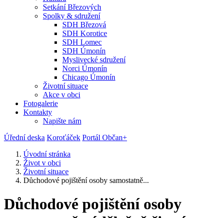
Setkání Březových
Spolky & sdružení
SDH Březová
SDH Korotice
SDH Lomec
SDH Úmonín
Myslivecké sdružení
Norci Úmonín
Chicago Úmonín
Životní situace
Akce v obci
Fotogalerie
Kontakty
Napište nám
Úřední deska
Koroťáček
Portál Občan+
Úvodní stránka
Život v obci
Životní situace
Důchodové pojištění osoby samostatně...
Důchodové pojištění osoby