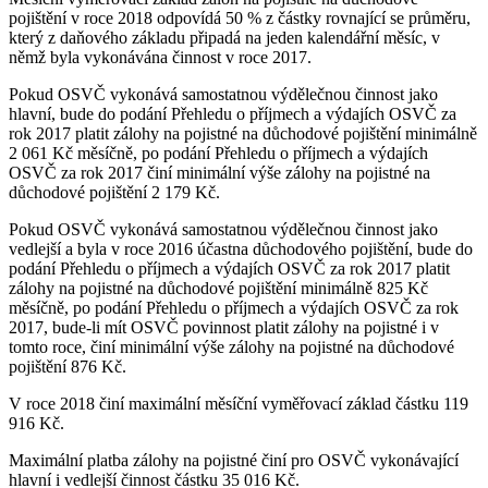
pojištění v roce 2018 odpovídá 50 % z částky rovnající se průměru,
který z daňového základu připadá na jeden kalendářní měsíc, v
němž byla vykonávána činnost v roce 2017.
Pokud OSVČ vykonává samostatnou výdělečnou činnost jako
hlavní, bude do podání Přehledu o příjmech a výdajích OSVČ za
rok 2017 platit zálohy na pojistné na důchodové pojištění minimálně
2 061 Kč měsíčně, po podání Přehledu o příjmech a výdajích
OSVČ za rok 2017 činí minimální výše zálohy na pojistné na
důchodové pojištění 2 179 Kč.
Pokud OSVČ vykonává samostatnou výdělečnou činnost jako
vedlejší a byla v roce 2016 účastna důchodového pojištění, bude do
podání Přehledu o příjmech a výdajích OSVČ za rok 2017 platit
zálohy na pojistné na důchodové pojištění minimálně 825 Kč
měsíčně, po podání Přehledu o příjmech a výdajích OSVČ za rok
2017, bude-li mít OSVČ povinnost platit zálohy na pojistné i v
tomto roce, činí minimální výše zálohy na pojistné na důchodové
pojištění 876 Kč.
V roce 2018 činí maximální měsíční vyměřovací základ částku 119
916 Kč.
Maximální platba zálohy na pojistné činí pro OSVČ vykonávající
hlavní i vedlejší činnost částku 35 016 Kč.