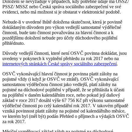
Doložení se nevyžaduje v případech, kdy potřebné údaje má OSSZ/
PSSZ/ MSSZ nebo Česká správa sociálního zabezpečení ve své
evidenci, nebo má možnost si je obstarat v elektronické podobě.
Nebude-li v uvedené lhůtě doložena skutečnost, která je povinně
dokládaným důvodem pro výkon vedlejší samostatné výdělečné
činnosti, bude tato činnost považována za hlavní činnost a k
pozdějšímu doložení nebude pro účely důchodového pojištění
přihlédnuto.
Důvody vedlejší činnosti, které není OSVČ povinna dokládat, jsou
uvedeny v pokynech k vyplnění přehledu za rok 2017 nebo na
internetových stránkách České správy sociálního zabezpečení
.
OSVČ vykonávající hlavní činnost je povinna platit zálohy na
pojistné vždy (i když je OSVČ ve ztrátě). OSVČ vykonávající
samostatnou výdělečnou činnost jako vedlejší, platí zálohy na
pojistné na důchodové pojištění v případě, že se přihlásila k účasti
na pojištění v daném kalendářním roce, nebo pokud její daňový
základ v roce 2017 dosáhl výše 67 756 Kč při výkonu samostatné
výdělečné činnosti po celý kalendářní rok 2017. V takovém případě
vzniká povinnost platit zálohy na pojistné od kalendářního měsíce,
ve kterém byl (měl být) podán Přehled o příjmech a výdajích OSVČ
za rok 2017.
Měsíční vyměřovací základ záloh na pojistné na důchodové