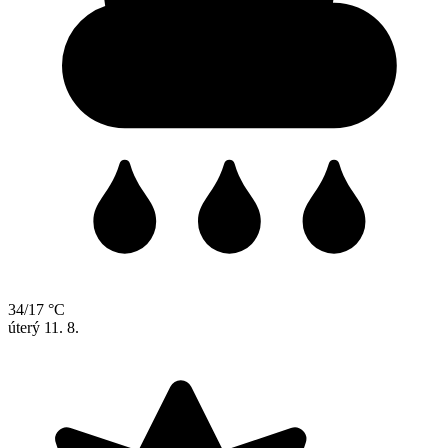
34/17 °C
úterý
11. 8.