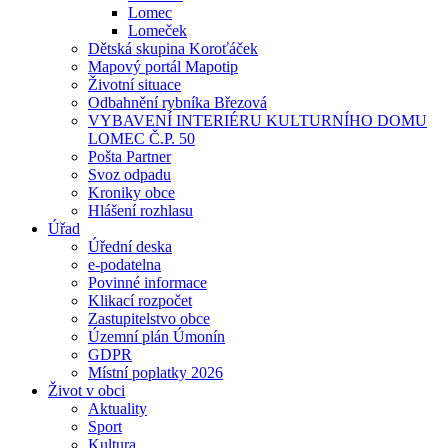
Lomec
Lomeček
Dětská skupina Koroťáček
Mapový portál Mapotip
Životní situace
Odbahnění rybníka Březová
VYBAVENÍ INTERIÉRU KULTURNÍHO DOMU
LOMEC Č.P. 50
Pošta Partner
Svoz odpadu
Kroniky obce
Hlášení rozhlasu
Úřad
Úřední deska
e-podatelna
Povinné informace
Klikací rozpočet
Zastupitelstvo obce
Územní plán Úmonín
GDPR
Místní poplatky 2026
Život v obci
Aktuality
Sport
Kultura