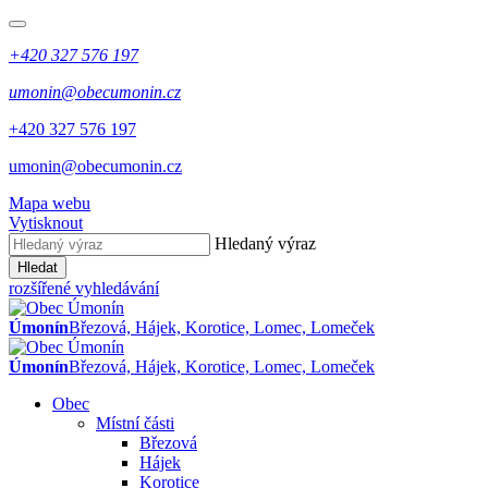
+420 327 576 197
umonin@obecumonin.cz
+420 327 576 197
umonin@obecumonin.cz
Mapa webu
Vytisknout
Hledaný výraz
Hledat
rozšířené vyhledávání
Úmonín
Březová, Hájek, Korotice, Lomec, Lomeček
Úmonín
Březová, Hájek, Korotice, Lomec, Lomeček
Obec
Místní části
Březová
Hájek
Korotice