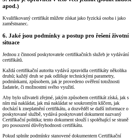
apod.)
Kvalifikovaný certifikát můžete získat jako fyzická osoba i jako
zaměstnanec.
6. Jaké jsou podmínky a postup pro řešení životní
situace
Jednou z činností poskytovatele certifikačních služeb je vydávání
certifikátů.
Každá certifikační autorita vydává zpravidla certifikáty několika
druhů; každý druh se pak odlišuje technickými parametry,
podmínkami, způsobem, jak je provedeno ověření totožnosti
žadatele, či možnostmi svého využití.
Aby bylo uživateli zřejmé, jakým způsobem certifikát získá, jak s
ním má nakládat, jak má nakládat se soukromým klíčem, jak
dochází k zneplatnění certifikátu, a dozvěděl se další informace o
poskytované službě, vydává poskytovatel dokument nazvaný
Certifikační politika; tento dokument slouží i spoléhající se straně
pro posouzení důvěryhodnosti certifikátu.
Pokud splníte podmínky stanovené dokumentem Certifikační