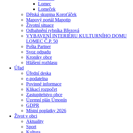
Lomec
Lomeček
Dětská skupina Koroťáček
Mapový portál Mapotip
Životní situace
Odbahnění rybníka Březová
VYBAVENÍ INTERIÉRU KULTURNÍHO DOMU
LOMEC Č.P. 50
Pošta Partner
Svoz odpadu
Kroniky obce
Hlášení rozhlasu
Úřad
Úřední deska
e-podatelna
Povinné informace
Klikací rozpočet
Zastupitelstvo obce
Územní plán Úmonín
GDPR
Místní poplatky 2026
Život v obci
Aktuality
Sport
Kultura