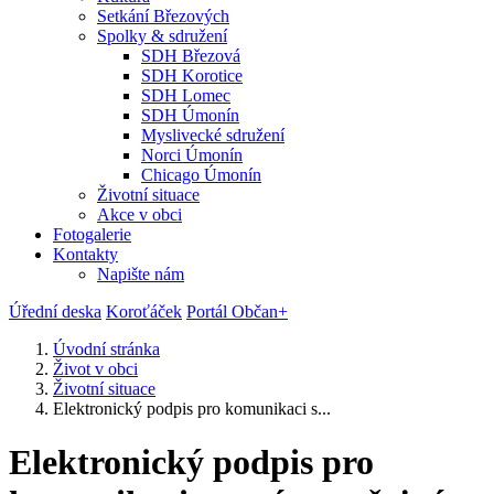
Setkání Březových
Spolky & sdružení
SDH Březová
SDH Korotice
SDH Lomec
SDH Úmonín
Myslivecké sdružení
Norci Úmonín
Chicago Úmonín
Životní situace
Akce v obci
Fotogalerie
Kontakty
Napište nám
Úřední deska
Koroťáček
Portál Občan+
Úvodní stránka
Život v obci
Životní situace
Elektronický podpis pro komunikaci s...
Elektronický podpis pro