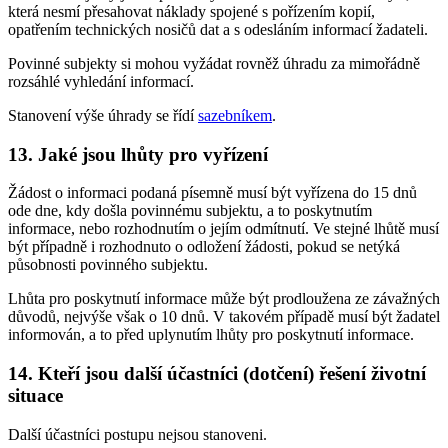
která nesmí přesahovat náklady spojené s pořízením kopií,
opatřením technických nosičů dat a s odesláním informací žadateli.
Povinné subjekty si mohou vyžádat rovněž úhradu za mimořádně
rozsáhlé vyhledání informací.
Stanovení výše úhrady se řídí
sazebníkem
.
13. Jaké jsou lhůty pro vyřízení
Žádost o informaci podaná písemně musí být vyřízena do 15 dnů
ode dne, kdy došla povinnému subjektu, a to poskytnutím
informace, nebo rozhodnutím o jejím odmítnutí. Ve stejné lhůtě musí
být případně i rozhodnuto o odložení žádosti, pokud se netýká
působnosti povinného subjektu.
Lhůta pro poskytnutí informace může být prodloužena ze závažných
důvodů, nejvýše však o 10 dnů. V takovém případě musí být žadatel
informován, a to před uplynutím lhůty pro poskytnutí informace.
14. Kteří jsou další účastníci (dotčení) řešení životní
situace
Další účastníci postupu nejsou stanoveni.