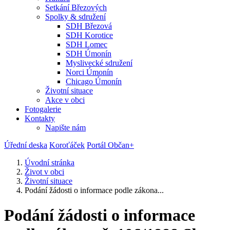
Setkání Březových
Spolky & sdružení
SDH Březová
SDH Korotice
SDH Lomec
SDH Úmonín
Myslivecké sdružení
Norci Úmonín
Chicago Úmonín
Životní situace
Akce v obci
Fotogalerie
Kontakty
Napište nám
Úřední deska
Koroťáček
Portál Občan+
Úvodní stránka
Život v obci
Životní situace
Podání žádosti o informace podle zákona...
Podání žádosti o informace