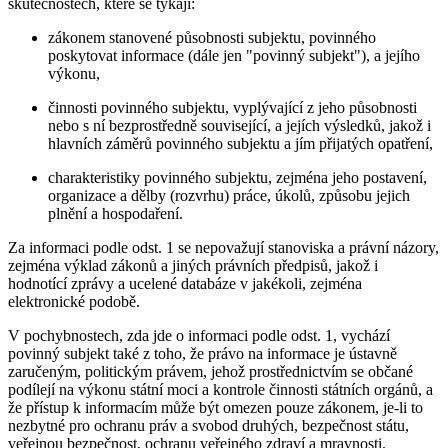
skutečnostech, které se týkají:
zákonem stanovené působnosti subjektu, povinného
poskytovat informace (dále jen "povinný subjekt"), a jejího
výkonu,
činnosti povinného subjektu, vyplývající z jeho působnosti
nebo s ní bezprostředně související, a jejích výsledků, jakož i
hlavních záměrů povinného subjektu a jím přijatých opatření,
charakteristiky povinného subjektu, zejména jeho postavení,
organizace a dělby (rozvrhu) práce, úkolů, způsobu jejich
plnění a hospodaření.
Za informaci podle odst. 1 se nepovažují stanoviska a právní názory,
zejména výklad zákonů a jiných právních předpisů, jakož i
hodnotící zprávy a ucelené databáze v jakékoli, zejména
elektronické podobě.
V pochybnostech, zda jde o informaci podle odst. 1, vychází
povinný subjekt také z toho, že právo na informace je ústavně
zaručeným, politickým právem, jehož prostřednictvím se občané
podílejí na výkonu státní moci a kontrole činnosti státních orgánů, a
že přístup k informacím může být omezen pouze zákonem, je-li to
nezbytné pro ochranu práv a svobod druhých, bezpečnost státu,
veřejnou bezpečnost, ochranu veřejného zdraví a mravnosti.