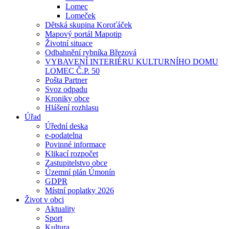
Lomec
Lomeček
Dětská skupina Koroťáček
Mapový portál Mapotip
Životní situace
Odbahnění rybníka Březová
VYBAVENÍ INTERIÉRU KULTURNÍHO DOMU
LOMEC Č.P. 50
Pošta Partner
Svoz odpadu
Kroniky obce
Hlášení rozhlasu
Úřad
Úřední deska
e-podatelna
Povinné informace
Klikací rozpočet
Zastupitelstvo obce
Územní plán Úmonín
GDPR
Místní poplatky 2026
Život v obci
Aktuality
Sport
Kultura