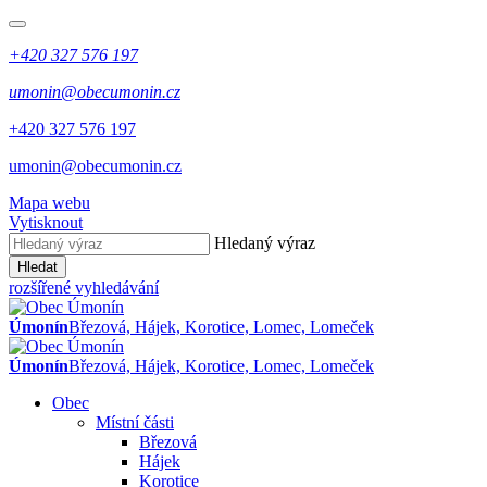
+420 327 576 197
umonin@obecumonin.cz
+420 327 576 197
umonin@obecumonin.cz
Mapa webu
Vytisknout
Hledaný výraz
Hledat
rozšířené vyhledávání
Úmonín
Březová, Hájek, Korotice, Lomec, Lomeček
Úmonín
Březová, Hájek, Korotice, Lomec, Lomeček
Obec
Místní části
Březová
Hájek
Korotice