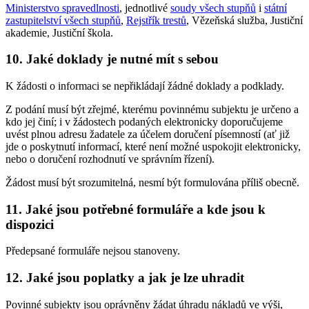
Ministerstvo spravedlnosti
, jednotlivé
soudy všech stupňů
i
státní
zastupitelství všech stupňů
,
Rejstřík trestů
, Vězeňská služba, Justiční
akademie, Justiční škola.
10. Jaké doklady je nutné mít s sebou
K žádosti o informaci se nepřikládají žádné doklady a podklady.
Z podání musí být zřejmé, kterému povinnému subjektu je určeno a
kdo jej činí; i v žádostech podaných elektronicky doporučujeme
uvést plnou adresu žadatele za účelem doručení písemností (ať již
jde o poskytnutí informací, které není možné uspokojit elektronicky,
nebo o doručení rozhodnutí ve správním řízení).
Žádost musí být srozumitelná, nesmí být formulována příliš obecně.
11. Jaké jsou potřebné formuláře a kde jsou k
dispozici
Předepsané formuláře nejsou stanoveny.
12. Jaké jsou poplatky a jak je lze uhradit
Povinné subjekty jsou oprávněny žádat úhradu nákladů ve výši,