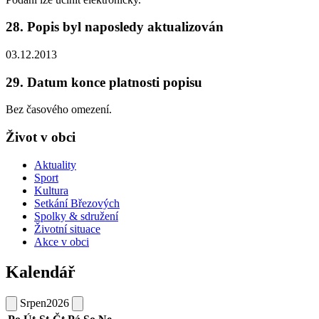
28. Popis byl naposledy aktualizován
03.12.2013
29. Datum konce platnosti popisu
Bez časového omezení.
Život v obci
Aktuality
Sport
Kultura
Setkání Březových
Spolky & sdružení
Životní situace
Akce v obci
Kalendář
Srpen
2026