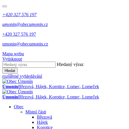
+420 327 576 197
umonin@obecumonin.cz
+420 327 576 197
umonin@obecumonin.cz
Mapa webu
Vytisknout
Hledaný výraz
Hledat
rozšířené vyhledávání
Úmonín
Březová, Hájek, Korotice, Lomec, Lomeček
Úmonín
Březová, Hájek, Korotice, Lomec, Lomeček
Obec
Místní části
Březová
Hájek
Korotice