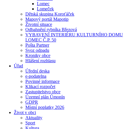
Lomec
Lomeček
Dětská skupina Koroťáček
Mapový portál Mapotip
Životní situace
Odbahnění rybníka Březová
VYBAVENÍ INTERIÉRU KULTURNÍHO DOMU
LOMEC Č.P. 50
Pošta Partner
Svoz odpadu
Kroniky obce
Hlášení rozhlasu
Úřad
Úřední deska
e-podatelna
Povinné informace
Klikací rozpočet
Zastupitelstvo obce
Územní plán Úmonín
GDPR
Místní poplatky 2026
Život v obci
Aktuality
Sport
Kultura