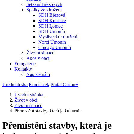
Setkání Březových
Spolky & sdružení
SDH Březová
SDH Korotice
SDH Lomec
SDH Úmonín
Myslivecké sdružení
Norci Úmonín
Chicago Úmonín
Životní situace
Akce v obci
Fotogalerie
Kontakty
Napište nám
Úřední deska
Koroťáček
Portál Občan+
Úvodní stránka
Život v obci
Životní situace
Přemístění stavby, která je kulturní...
Přemístění stavby, která je