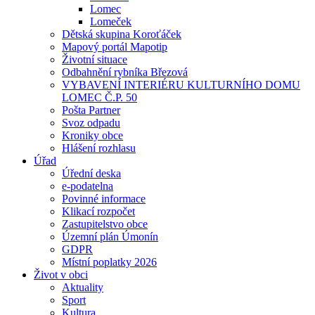
Lomec
Lomeček
Dětská skupina Koroťáček
Mapový portál Mapotip
Životní situace
Odbahnění rybníka Březová
VYBAVENÍ INTERIÉRU KULTURNÍHO DOMU
LOMEC Č.P. 50
Pošta Partner
Svoz odpadu
Kroniky obce
Hlášení rozhlasu
Úřad
Úřední deska
e-podatelna
Povinné informace
Klikací rozpočet
Zastupitelstvo obce
Územní plán Úmonín
GDPR
Místní poplatky 2026
Život v obci
Aktuality
Sport
Kultura