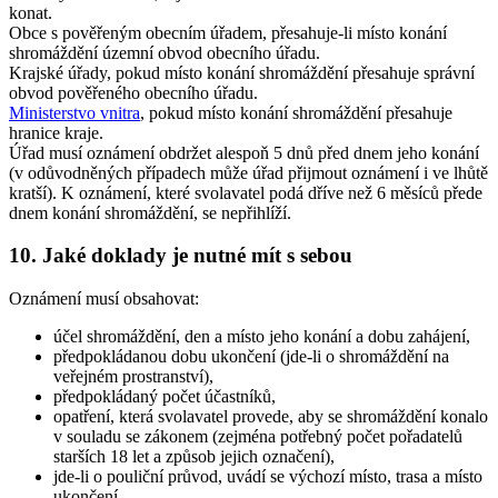
konat.
Obce s pověřeným obecním úřadem, přesahuje-li místo konání
shromáždění územní obvod obecního úřadu.
Krajské úřady, pokud místo konání shromáždění přesahuje správní
obvod pověřeného obecního úřadu.
Ministerstvo vnitra
, pokud místo konání shromáždění přesahuje
hranice kraje.
Úřad musí oznámení obdržet alespoň 5 dnů před dnem jeho konání
(v odůvodněných případech může úřad přijmout oznámení i ve lhůtě
kratší). K oznámení, které svolavatel podá dříve než 6 měsíců přede
dnem konání shromáždění, se nepřihlíží.
10. Jaké doklady je nutné mít s sebou
Oznámení musí obsahovat:
účel shromáždění, den a místo jeho konání a dobu zahájení,
předpokládanou dobu ukončení (jde-li o shromáždění na
veřejném prostranství),
předpokládaný počet účastníků,
opatření, která svolavatel provede, aby se shromáždění konalo
v souladu se zákonem (zejména potřebný počet pořadatelů
starších 18 let a způsob jejich označení),
jde-li o pouliční průvod, uvádí se výchozí místo, trasa a místo
ukončení,