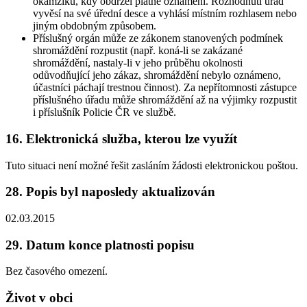
okamžiku, kdy obdržel platné oznámení. Rozhodnutí úřad
vyvěsí na své úřední desce a vyhlásí místním rozhlasem nebo
jiným obdobným způsobem.
Příslušný orgán může ze zákonem stanovených podmínek
shromáždění rozpustit (např. koná-li se zakázané
shromáždění, nastaly-li v jeho průběhu okolnosti
odůvodňující jeho zákaz, shromáždění nebylo oznámeno,
účastníci páchají trestnou činnost). Za nepřítomnosti zástupce
příslušného úřadu může shromáždění až na výjimky rozpustit
i příslušník Policie ČR ve službě.
16. Elektronická služba, kterou lze využít
Tuto situaci není možné řešit zasláním žádosti elektronickou poštou.
28. Popis byl naposledy aktualizován
02.03.2015
29. Datum konce platnosti popisu
Bez časového omezení.
Život v obci