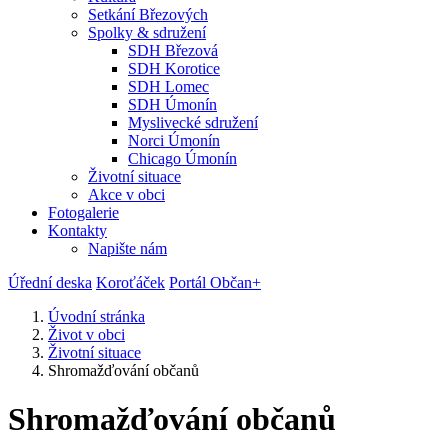
Setkání Březových
Spolky & sdružení
SDH Březová
SDH Korotice
SDH Lomec
SDH Úmonín
Myslivecké sdružení
Norci Úmonín
Chicago Úmonín
Životní situace
Akce v obci
Fotogalerie
Kontakty
Napište nám
Úřední deska
Koroťáček
Portál Občan+
Úvodní stránka
Život v obci
Životní situace
Shromažďování občanů
Shromažďování občanů