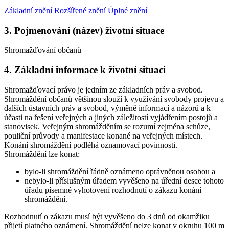
Základní znění
Rozšířené znění
Úplné znění
3. Pojmenování (název) životní situace
Shromažďování občanů
4. Základní informace k životní situaci
Shromažďovací právo je jedním ze základních práv a svobod.
Shromáždění občanů většinou slouží k využívání svobody projevu a
dalších ústavních práv a svobod, výměně informací a názorů a k
účasti na řešení veřejných a jiných záležitostí vyjádřením postojů a
stanovisek. Veřejným shromážděním se rozumí zejména schůze,
pouliční průvody a manifestace konané na veřejných místech.
Konání shromáždění podléhá oznamovací povinnosti.
Shromáždění lze konat:
bylo-li shromáždění řádně oznámeno oprávněnou osobou a
nebylo-li příslušným úřadem vyvěšeno na úřední desce tohoto
úřadu písemné vyhotovení rozhodnutí o zákazu konání
shromáždění.
Rozhodnutí o zákazu musí být vyvěšeno do 3 dnů od okamžiku
přijetí platného oznámení. Shromáždění nelze konat v okruhu 100 m