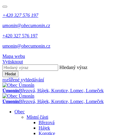
+420 327 576 197
umonin@obecumonin.cz
+420 327 576 197
umonin@obecumonin.cz
Mapa webu
Vytisknout
Hledaný výraz
Hledat
rozšířené vyhledávání
Úmonín
Březová, Hájek, Korotice, Lomec, Lomeček
Úmonín
Březová, Hájek, Korotice, Lomec, Lomeček
Obec
Místní části
Březová
Hájek
Korotice