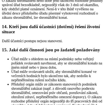
O zákazu shromáždění nebo době jeho ukončení rozhodne příslušný
správní úřad bezodkladně, nejpozději však do 3 dnů od okamžku,
kdy obdržel platné oznámení. Není-li v této lhůtě vyvěšeno na
úřední desce příslušného úřadu písemné vyhotovení rozhodnutí o
zákazu shromáždění, lze shromáždění konat.
14. Kteří jsou další účastníci (dotčení) řešení životní
situace
Další účastníci postupu nejsou stanoveni.
15. Jaké další činnosti jsou po žadateli požadovány
Úřad může s ohledem na místní podmínky nebo veřejný
pořádek svolavateli navrhnout, aby se shromáždění konalo na
jiném místě nebo v jinou dobu.
Úřad může svolavateli uložit, aby shromáždění konané ve
večerních hodinách bylo ukončeno tak, aby nedošlo k
nepřiměřenému rušení nočního klidu.
Příslušný orgán může ze zákonem stanovených podmínek
shromáždění zakázat (např. z důvodů rasového podtextu
shromáždění, omezování práv občanů, porušování zákonů,
ohrožení zdraví, nepřiměřeného omezení dopravy). O zákazu
rozhodne příslušný orgán nejpozději do tří pracovních dnů od