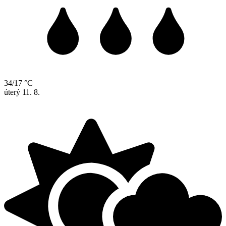
34/17 °C
úterý
11. 8.