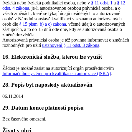
fyzická nebo fyzická podnikající osoba, nebo v
§ 11 odst. 1
a
§ 12
odst. 4 zákona
, je-li autorizovanou osobou právnická osoba, a o
všech změnách, které se týkají údajů uváděných o autorizované
osobě v Národní soustavě kvalifikací v seznamu autorizovaných
osob dle
§ 15 písm. b) a c) zákona
, včetně údajů o autorizovaných
zástupcích, a to do 15 dnů ode dne, kdy se autorizovaná osoba o
změně dozvěděla.
Autorizovaná právnická osoba je též povinna informovat o změnách
rozhodných pro užití
ustanovení § 11 odst. 3 zákona
.
16. Elektronická služba, kterou lze využít
Žádost je možné zaslat na autorizující orgán prostřednictvím
Informačního systému pro kvalifikace a autorizace (ISKA)
.
28. Popis byl naposledy aktualizován
06.11.2014
29. Datum konce platnosti popisu
Bez časového omezení.
Život v obci