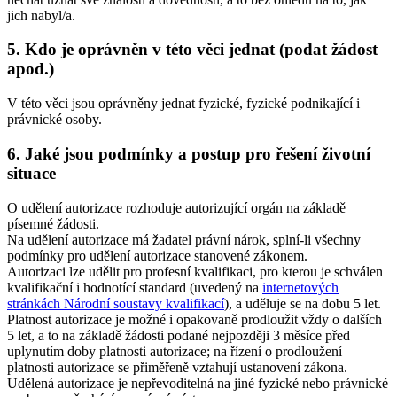
jich nabyl/a.
5. Kdo je oprávněn v této věci jednat (podat žádost
apod.)
V této věci jsou oprávněny jednat fyzické, fyzické podnikající i
právnické osoby.
6. Jaké jsou podmínky a postup pro řešení životní
situace
O udělení autorizace rozhoduje autorizující orgán na základě
písemné žádosti.
Na udělení autorizace má žadatel právní nárok, splní-li všechny
podmínky pro udělení autorizace stanovené zákonem.
Autorizaci lze udělit pro profesní kvalifikaci, pro kterou je schválen
kvalifikační i hodnotící standard (uvedený na
internetových
stránkách Národní soustavy kvalifikací
), a uděluje se na dobu 5 let.
Platnost autorizace je možné i opakovaně prodloužit vždy o dalších
5 let, a to na základě žádosti podané nejpozději 3 měsíce před
uplynutím doby platnosti autorizace; na řízení o prodloužení
platnosti autorizace se přiměřeně vztahují ustanovení zákona.
Udělená autorizace je nepřevoditelná na jiné fyzické nebo právnické