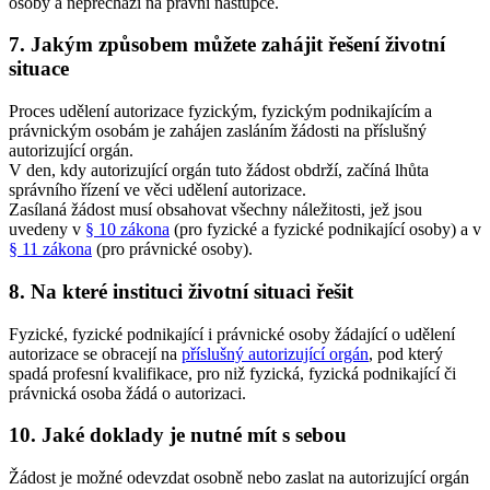
osoby a nepřechází na právní nástupce.
7. Jakým způsobem můžete zahájit řešení životní
situace
Proces udělení autorizace fyzickým, fyzickým podnikajícím a
právnickým osobám je zahájen zasláním žádosti na příslušný
autorizující orgán.
V den, kdy autorizující orgán tuto žádost obdrží, začíná lhůta
správního řízení ve věci udělení autorizace.
Zasílaná žádost musí obsahovat všechny náležitosti, jež jsou
uvedeny v
§ 10 zákona
(pro fyzické a fyzické podnikající osoby) a v
§ 11 zákona
(pro právnické osoby).
8. Na které instituci životní situaci řešit
Fyzické, fyzické podnikající i právnické osoby žádající o udělení
autorizace se obracejí na
příslušný autorizující orgán
, pod který
spadá profesní kvalifikace, pro niž fyzická, fyzická podnikající či
právnická osoba žádá o autorizaci.
10. Jaké doklady je nutné mít s sebou
Žádost je možné odevzdat osobně nebo zaslat na autorizující orgán