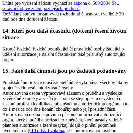
Lhůta pro vyřízení žádosti vychází ze
zákona č. 500/2004 Sb.,
správní řád, ve znění pozdějších předpisů
.
Dožádaný správní orgán vydá rozhodnutí či usnesení ve lhůtě 30
dnů ode dne doručení žádosti.
14. Kteří jsou další účastníci (dotčení) řešení životní
situace
Kromě fyzické, fyzické podnikající či právnické osoby žádající o
udělení autorizace je dalším účastníkem také příslušný autorizující
orgán.
15. Jaké další činnosti jsou po žadateli požadovány
Po získání autorizace musí žadatel řádně vykonávat všechny úkony
spojené s činností autorizované osoby.
Autorizovaná osoba vypracovává záznam o průběhu a výsledku
závěrečné zkoušky a zasílá jej spolu se stejnopisem osvědčení o
získání profesní kvalifikace příslušnému autorizujícímu orgánu, a to
do 1 měsíce ode dne konání zkoušky nebo její poslední části.
Autorizovaná osoba je povinna písemně informovat autorizující
orgán, který jí udělil autorizaci, o změnách, které nastaly v době
platnosti autorizace a které se týkají údajů o plnění podmínek
uvedených v
§ 10 odst. 1 zákona
, je-li autorizovanou osobou