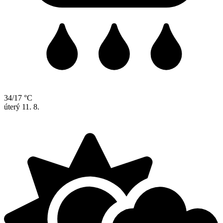
34/17 °C
úterý
11. 8.