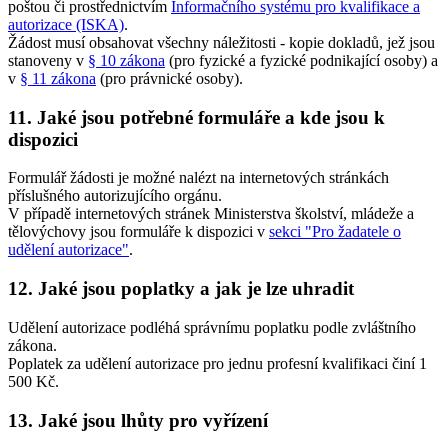
poštou či prostřednictvím
Informačního systému pro kvalifikace a
autorizace (ISKA)
.
Žádost musí obsahovat všechny náležitosti - kopie dokladů, jež jsou
stanoveny v
§ 10 zákona
(pro fyzické a fyzické podnikající osoby) a
v
§ 11 zákona
(pro právnické osoby).
11. Jaké jsou potřebné formuláře a kde jsou k
dispozici
Formulář žádosti je možné nalézt na internetových stránkách
příslušného autorizujícího orgánu.
V případě internetových stránek Ministerstva školství, mládeže a
tělovýchovy jsou formuláře k dispozici v
sekci "Pro žadatele o
udělení autorizace"
.
12. Jaké jsou poplatky a jak je lze uhradit
Udělení autorizace podléhá správnímu poplatku podle zvláštního
zákona.
Poplatek za udělení autorizace pro jednu profesní kvalifikaci činí 1
500 Kč.
13. Jaké jsou lhůty pro vyřízení