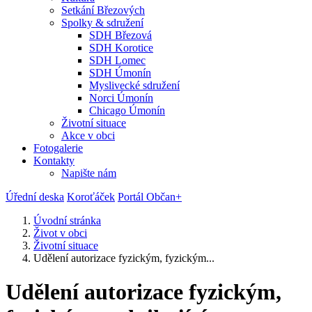
Setkání Březových
Spolky & sdružení
SDH Březová
SDH Korotice
SDH Lomec
SDH Úmonín
Myslivecké sdružení
Norci Úmonín
Chicago Úmonín
Životní situace
Akce v obci
Fotogalerie
Kontakty
Napište nám
Úřední deska
Koroťáček
Portál Občan+
Úvodní stránka
Život v obci
Životní situace
Udělení autorizace fyzickým, fyzickým...
Udělení autorizace fyzickým,