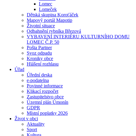
Lomec
Lomeček
Dětská skupina Koroťáček
Mapový portál Mapotip
Životní situace
Odbahnění rybníka Březová
VYBAVENÍ INTERIÉRU KULTURNÍHO DOMU
LOMEC Č.P. 50
Pošta Partner
Svoz odpadu
Kroniky obce
Hlášení rozhlasu
Úřad
Úřední deska
e-podatelna
Povinné informace
Klikací rozpočet
Zastupitelstvo obce
Územní plán Úmonín
GDPR
Místní poplatky 2026
Život v obci
Aktuality
Sport
Kultura