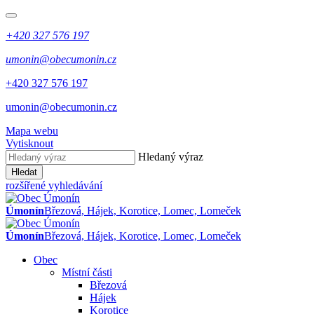
+420 327 576 197
umonin@obecumonin.cz
+420 327 576 197
umonin@obecumonin.cz
Mapa webu
Vytisknout
Hledaný výraz
Hledat
rozšířené vyhledávání
Úmonín
Březová, Hájek, Korotice, Lomec, Lomeček
Úmonín
Březová, Hájek, Korotice, Lomec, Lomeček
Obec
Místní části
Březová
Hájek
Korotice