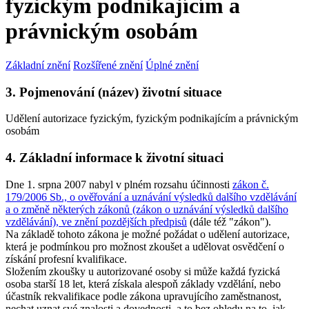
fyzickým podnikajícím a
právnickým osobám
Základní znění
Rozšířené znění
Úplné znění
3. Pojmenování (název) životní situace
Udělení autorizace fyzickým, fyzickým podnikajícím a právnickým
osobám
4. Základní informace k životní situaci
Dne 1. srpna 2007 nabyl v plném rozsahu účinnosti
zákon č.
179/2006 Sb., o ověřování a uznávání výsledků dalšího vzdělávání
a o změně některých zákonů (zákon o uznávání výsledků dalšího
vzdělávání), ve znění pozdějších předpisů
(dále též "zákon").
Na základě tohoto zákona je možné požádat o udělení autorizace,
která je podmínkou pro možnost zkoušet a udělovat osvědčení o
získání profesní kvalifikace.
Složením zkoušky u autorizované osoby si může každá fyzická
osoba starší 18 let, která získala alespoň základy vzdělání, nebo
účastník rekvalifikace podle zákona upravujícího zaměstnanost,
nechat uznat své znalosti a dovednosti, a to bez ohledu na to, jak