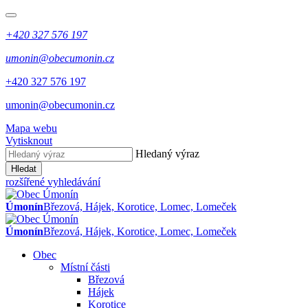
+420 327 576 197
umonin@obecumonin.cz
+420 327 576 197
umonin@obecumonin.cz
Mapa webu
Vytisknout
Hledaný výraz
Hledat
rozšířené vyhledávání
Úmonín
Březová, Hájek, Korotice, Lomec, Lomeček
Úmonín
Březová, Hájek, Korotice, Lomec, Lomeček
Obec
Místní části
Březová
Hájek
Korotice