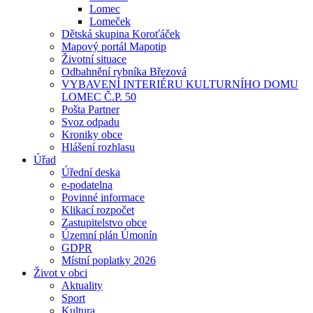
Lomec
Lomeček
Dětská skupina Koroťáček
Mapový portál Mapotip
Životní situace
Odbahnění rybníka Březová
VYBAVENÍ INTERIÉRU KULTURNÍHO DOMU
LOMEC Č.P. 50
Pošta Partner
Svoz odpadu
Kroniky obce
Hlášení rozhlasu
Úřad
Úřední deska
e-podatelna
Povinné informace
Klikací rozpočet
Zastupitelstvo obce
Územní plán Úmonín
GDPR
Místní poplatky 2026
Život v obci
Aktuality
Sport
Kultura