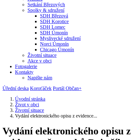
Setkání Březových
Spolky & sdružení
SDH Březová
SDH Korotice
SDH Lomec
SDH Úmonín
Myslivecké sdružení
Norci Úmonín
Chicago Úmonín
Životní situace
Akce v obci
Fotogalerie
Kontakty
Napište nám
Úřední deska
Koroťáček
Portál Občan+
Úvodní stránka
Život v obci
Životní situace
Vydání elektronického opisu z evidence...
Vydání elektronického opisu z