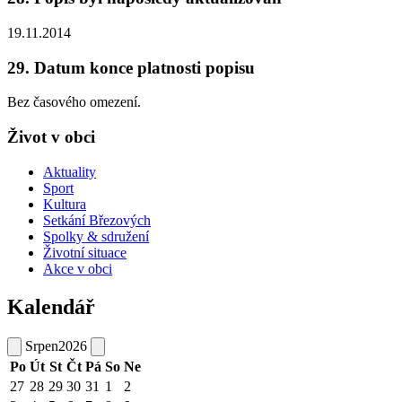
19.11.2014
29. Datum konce platnosti popisu
Bez časového omezení.
Život v obci
Aktuality
Sport
Kultura
Setkání Březových
Spolky & sdružení
Životní situace
Akce v obci
Kalendář
Srpen
2026
Po
Út
St
Čt
Pá
So
Ne
27
28
29
30
31
1
2