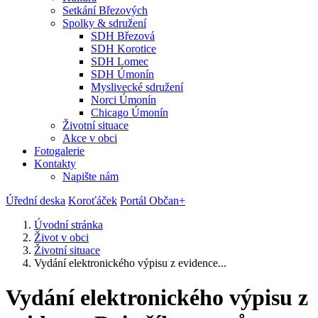
Setkání Březových
Spolky & sdružení
SDH Březová
SDH Korotice
SDH Lomec
SDH Úmonín
Myslivecké sdružení
Norci Úmonín
Chicago Úmonín
Životní situace
Akce v obci
Fotogalerie
Kontakty
Napište nám
Úřední deska
Koroťáček
Portál Občan+
Úvodní stránka
Život v obci
Životní situace
Vydání elektronického výpisu z evidence...
Vydání elektronického výpisu z