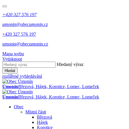
+420 327 576 197
umonin@obecumonin.cz
+420 327 576 197
umonin@obecumonin.cz
Mapa webu
Vytisknout
Hledaný výraz
Hledat
rozšířené vyhledávání
Úmonín
Březová, Hájek, Korotice, Lomec, Lomeček
Úmonín
Březová, Hájek, Korotice, Lomec, Lomeček
Obec
Místní části
Březová
Hájek
Korotice