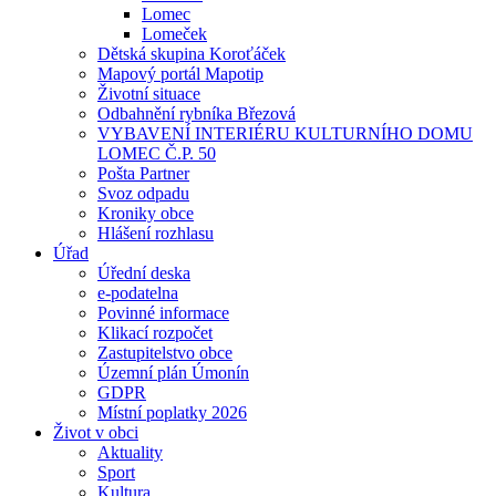
Lomec
Lomeček
Dětská skupina Koroťáček
Mapový portál Mapotip
Životní situace
Odbahnění rybníka Březová
VYBAVENÍ INTERIÉRU KULTURNÍHO DOMU
LOMEC Č.P. 50
Pošta Partner
Svoz odpadu
Kroniky obce
Hlášení rozhlasu
Úřad
Úřední deska
e-podatelna
Povinné informace
Klikací rozpočet
Zastupitelstvo obce
Územní plán Úmonín
GDPR
Místní poplatky 2026
Život v obci
Aktuality
Sport
Kultura