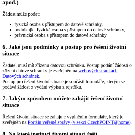
apod.)
Žádost může podat:
fyzická osoba s přístupem do datové schránky,
podnikající fyzická osoba s přístupem do datové schránky,
právnická osoba s přístupem do datové schránky.
6. Jaké jsou podmínky a postup pro řešení životní
situace
Žadatel musí mít zřízenu datovou schránku. Postup podání žádosti o
zřízení datové schránky je zveřejněn na
webových stránkách
Datových schránek
.
Postup pro řešení životní situace je součástí formuláře, kterým se
podává žádost o vydání výpisu z rejstříku.
7. Jakým způsobem můžete zahájit řešení životní
situace
Řešení životní situace se zahajuje vyplněním formuláře, který je
zveřejněn na
Portálu veřejné správy (v sekci CzechPOINT@home)
.
8. Na které instituci životní situaci řešit