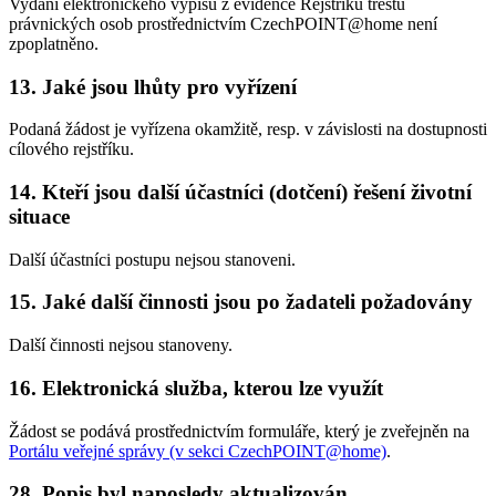
Vydání elektronického výpisu z evidence Rejstříku trestů
právnických osob prostřednictvím CzechPOINT@home není
zpoplatněno.
13. Jaké jsou lhůty pro vyřízení
Podaná žádost je vyřízena okamžitě, resp. v závislosti na dostupnosti
cílového rejstříku.
14. Kteří jsou další účastníci (dotčení) řešení životní
situace
Další účastníci postupu nejsou stanoveni.
15. Jaké další činnosti jsou po žadateli požadovány
Další činnosti nejsou stanoveny.
16. Elektronická služba, kterou lze využít
Žádost se podává prostřednictvím formuláře, který je zveřejněn na
Portálu veřejné správy (v sekci CzechPOINT@home)
.
28. Popis byl naposledy aktualizován