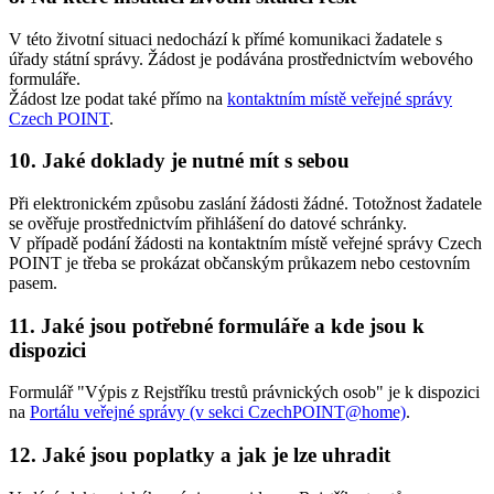
V této životní situaci nedochází k přímé komunikaci žadatele s
úřady státní správy. Žádost je podávána prostřednictvím webového
formuláře.
Žádost lze podat také přímo na
kontaktním místě veřejné správy
Czech POINT
.
10. Jaké doklady je nutné mít s sebou
Při elektronickém způsobu zaslání žádosti žádné. Totožnost žadatele
se ověřuje prostřednictvím přihlášení do datové schránky.
V případě podání žádosti na kontaktním místě veřejné správy Czech
POINT je třeba se prokázat občanským průkazem nebo cestovním
pasem.
11. Jaké jsou potřebné formuláře a kde jsou k
dispozici
Formulář "Výpis z Rejstříku trestů právnických osob" je k dispozici
na
Portálu veřejné správy (v sekci CzechPOINT@home)
.
12. Jaké jsou poplatky a jak je lze uhradit