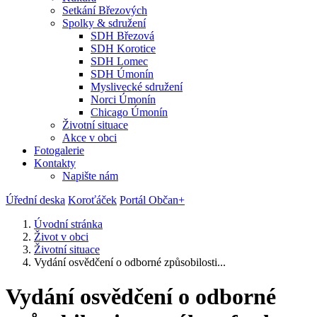
Setkání Březových
Spolky & sdružení
SDH Březová
SDH Korotice
SDH Lomec
SDH Úmonín
Myslivecké sdružení
Norci Úmonín
Chicago Úmonín
Životní situace
Akce v obci
Fotogalerie
Kontakty
Napište nám
Úřední deska
Koroťáček
Portál Občan+
Úvodní stránka
Život v obci
Životní situace
Vydání osvědčení o odborné způsobilosti...
Vydání osvědčení o odborné