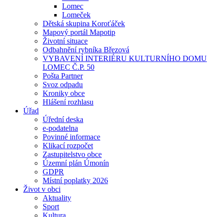
Lomec
Lomeček
Dětská skupina Koroťáček
Mapový portál Mapotip
Životní situace
Odbahnění rybníka Březová
VYBAVENÍ INTERIÉRU KULTURNÍHO DOMU
LOMEC Č.P. 50
Pošta Partner
Svoz odpadu
Kroniky obce
Hlášení rozhlasu
Úřad
Úřední deska
e-podatelna
Povinné informace
Klikací rozpočet
Zastupitelstvo obce
Územní plán Úmonín
GDPR
Místní poplatky 2026
Život v obci
Aktuality
Sport
Kultura