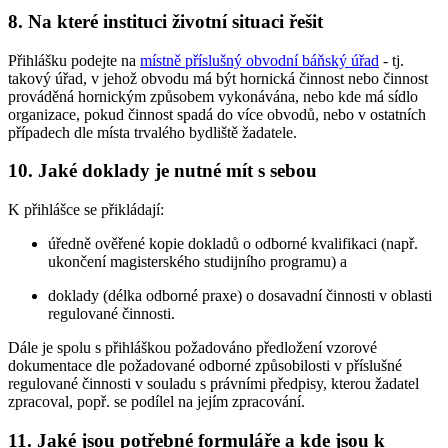
8. Na které instituci životní situaci řešit
Přihlášku podejte na
místně příslušný obvodní báňský úřad
- tj.
takový úřad, v jehož obvodu má být hornická činnost nebo činnost
prováděná hornickým způsobem vykonávána, nebo kde má sídlo
organizace, pokud činnost spadá do více obvodů, nebo v ostatních
případech dle místa trvalého bydliště žadatele.
10. Jaké doklady je nutné mít s sebou
K přihlášce se přikládají:
úředně ověřené kopie dokladů o odborné kvalifikaci (např.
ukončení magisterského studijního programu) a
doklady (délka odborné praxe) o dosavadní činnosti v oblasti
regulované činnosti.
Dále je spolu s přihláškou požadováno předložení vzorové
dokumentace dle požadované odborné způsobilosti v příslušné
regulované činnosti v souladu s právními předpisy, kterou žadatel
zpracoval, popř. se podílel na jejím zpracování.
11. Jaké jsou potřebné formuláře a kde jsou k