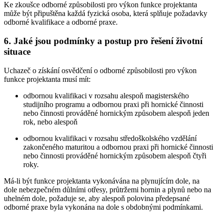
Ke zkoušce odborné způsobilosti pro výkon funkce projektanta
může být připuštěna každá fyzická osoba, která splňuje požadavky
odborné kvalifikace a odborné praxe.
6. Jaké jsou podmínky a postup pro řešení životní
situace
Uchazeč o získání osvědčení o odborné způsobilosti pro výkon
funkce projektanta musí mít:
odbornou kvalifikaci v rozsahu alespoň magisterského
studijního programu a odbornou praxi při hornické činnosti
nebo činnosti prováděné hornickým způsobem alespoň jeden
rok, nebo alespoň
odbornou kvalifikaci v rozsahu středoškolského vzdělání
zakončeného maturitou a odbornou praxi při hornické činnosti
nebo činnosti prováděné hornickým způsobem alespoň čtyři
roky.
Má-li být funkce projektanta vykonávána na plynujícím dole, na
dole nebezpečném důlními otřesy, průtržemi hornin a plynů nebo na
uhelném dole, požaduje se, aby alespoň polovina předepsané
odborné praxe byla vykonána na dole s obdobnými podmínkami.