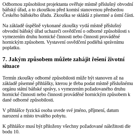
Odbornou způsobilost projektanta ověřuje místně příslušný obvodní
báňský úřad, a to zkouškou před komisí stanovenou předsedou
Českého báňského úřadu. Zkouška se skládá z písemné a ústní části.
Na základě úspěšně vykonané zkoušky vydá místně příslušný
obvodní báňský úřad uchazeči osvědčení o odborné způsobilosti s
vymezením druhu hornické činnosti nebo činnosti prováděné
hornickým způsobem. Vystavení osvědčení podléhá správnímu
poplatku.
7. Jakým způsobem můžete zahájit řešení životní
situace
Termín zkoušky odborné způsobilosti může být stanoven až na
základě písemné přihlášky, kterou je třeba podat místně příslušnému
orgánu státní báňské správy, s vymezením požadovaného druhu
hornické činnosti nebo činnosti prováděné hornickým způsobem k
dané odborné způsobilosti.
V přihlášce fyzická osoba uvede své jméno, příjmení, datum
narození a místo trvalého pobytu.
K přihlášce musí být přiloženy všechny požadované náležitosti dle
bodu 10.