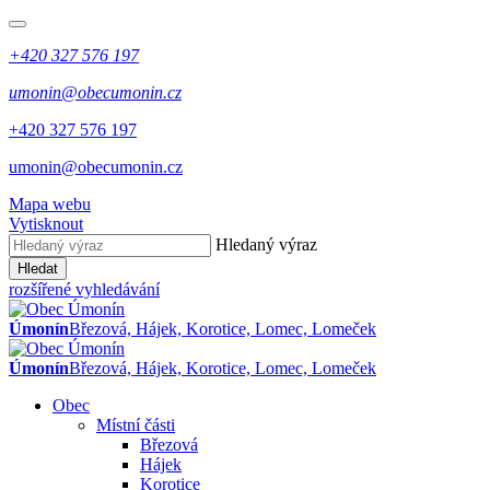
+420 327 576 197
umonin@obecumonin.cz
+420 327 576 197
umonin@obecumonin.cz
Mapa webu
Vytisknout
Hledaný výraz
Hledat
rozšířené vyhledávání
Úmonín
Březová, Hájek, Korotice, Lomec, Lomeček
Úmonín
Březová, Hájek, Korotice, Lomec, Lomeček
Obec
Místní části
Březová
Hájek
Korotice