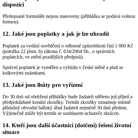
dispozici
Předepsané formuláře nejsou stanoveny (přihláška se podává volnou
formou).
12. Jaké jsou poplatky a jak je lze uhradit
Poplatek za vydání osvědčení o odborné způsobilosti činí 1 000 Kč
(položka 22 písm. b) zákona č. 634/2004 Sb., o správních
poplatcích, ve znění pozdějších předpisů).
Správní poplatek je vyměřen a vybírán v české měně a platí se
kolkovými známkami.
13. Jaké jsou lhůty pro vyřízení
Do 30 dnů od obdržení přihlášky bude žadateli sděleno její přijetí a
předpokládané konání zkoušky. Termín zkoušky oznamuje místně
příslušný obvodní báňský úřad žadateli nejméně 30 dnů předem.
Výjimečně může být termín se souhlasem uchazeče zkrácen.
14. Kteří jsou další účastníci (dotčení) řešení životní
situace