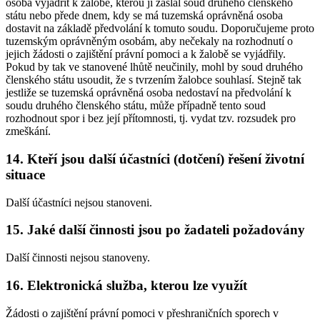
osoba vyjádřit k žalobě, kterou jí zaslal soud druhého členského
státu nebo přede dnem, kdy se má tuzemská oprávněná osoba
dostavit na základě předvolání k tomuto soudu. Doporučujeme proto
tuzemským oprávněným osobám, aby nečekaly na rozhodnutí o
jejich žádosti o zajištění právní pomoci a k žalobě se vyjádřily.
Pokud by tak ve stanovené lhůtě neučinily, mohl by soud druhého
členského státu usoudit, že s tvrzením žalobce souhlasí. Stejně tak
jestliže se tuzemská oprávněná osoba nedostaví na předvolání k
soudu druhého členského státu, může případně tento soud
rozhodnout spor i bez její přítomnosti, tj. vydat tzv. rozsudek pro
zmeškání.
14. Kteří jsou další účastníci (dotčení) řešení životní
situace
Další účastníci nejsou stanoveni.
15. Jaké další činnosti jsou po žadateli požadovány
Další činnosti nejsou stanoveny.
16. Elektronická služba, kterou lze využít
Žádosti o zajištění právní pomoci v přeshraničních sporech v