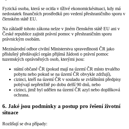
Fyzická osoba, která se ocitla v tíživé ekonomickésituaci, kdy má
nedostatek finančních prostředků pro vedení přeshraničního sporu v
členském státě EU.
Na základě tohoto zákona nelze v jiném členském státě EU ani v
České republice zajistit právní pomoc v přeshraničním sporu
právnickým osobám.
Mezinárodní odbor civilní Ministerstva spravedlnosti ČR jako
příslušný předávající orgán přijímá žádosti o právní pomoc
tuzemských oprávněných osob, kterými jsou:
státní občané ČR (pokud mají na území ČR místo trvalého
pobytu nebo pokud se na území ČR obvykle zdržují),
cizinci, kteří na území ČR v souladu se zvláštními předpisy
pobývají nepřetržitě po dobu delší 90 dnů, nebo
cizinci, jimž byl udělen na území ČR azyl nebo doplňková
ochrana.
6. Jaké jsou podmínky a postup pro řešení životní
situace
Rozlišují se dva případy: