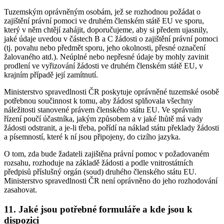
Tuzemským oprávněným osobám, jež se rozhodnou požádat o
zajištění právní pomoci ve druhém členském státě EU ve sporu,
který v něm chtějí zahájit, doporučujeme, aby si předem ujasnily,
jaké údaje uvedou v částech B a C žádosti o zajištění právní pomoci
(tj. povahu nebo předmět sporu, jeho okolnosti, přesné označení
žalovaného atd.). Neúplné nebo nepřesné údaje by mohly zavinit
prodlení ve vyřizování žádosti ve druhém členském státě EU, v
krajním případě její zamítnutí.
Ministerstvo spravedlnosti ČR poskytuje oprávněné tuzemské osobě
potřebnou součinnost k tomu, aby žádost splňovala všechny
náležitosti stanovené právem členského státu EU. Ve správním
řízení poučí účastníka, jakým způsobem a v jaké lhůtě má vady
žádosti odstranit, a je-li třeba, pořídí na náklad státu překlady žádosti
a písemností, které k ní jsou připojeny, do cizího jazyka.
O tom, zda bude žadateli zajištěna právní pomoc v požadovaném
rozsahu, rozhoduje na základě žádosti a podle vnitrostátních
předpisů příslušný orgán (soud) druhého členského státu EU.
Ministerstvo spravedlnosti ČR není oprávněno do jeho rozhodování
zasahovat.
11. Jaké jsou potřebné formuláře a kde jsou k
dispozici