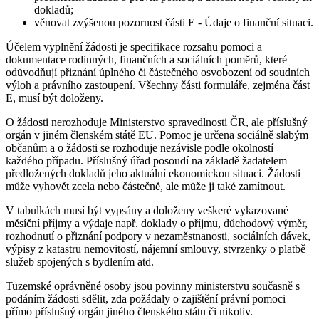
dokladů;
věnovat zvýšenou pozornost části E - Údaje o finanční situaci.
Účelem vyplnění žádosti je specifikace rozsahu pomoci a
dokumentace rodinných, finančních a sociálních poměrů, které
odůvodňují přiznání úplného či částečného osvobození od soudních
výloh a právního zastoupení. Všechny části formuláře, zejména část
E, musí být doloženy.
O žádosti nerozhoduje Ministerstvo spravedlnosti ČR, ale příslušný
orgán v jiném členském státě EU. Pomoc je určena sociálně slabým
občanům a o žádosti se rozhoduje nezávisle podle okolností
každého případu. Příslušný úřad posoudí na základě žadatelem
předložených dokladů jeho aktuální ekonomickou situaci. Žádosti
může vyhovět zcela nebo částečně, ale může ji také zamítnout.
V tabulkách musí být vypsány a doloženy veškeré vykazované
měsíční příjmy a výdaje např. doklady o příjmu, důchodový výměr,
rozhodnutí o přiznání podpory v nezaměstnanosti, sociálních dávek,
výpisy z katastru nemovitostí, nájemní smlouvy, stvrzenky o platbě
služeb spojených s bydlením atd.
Tuzemské oprávněné osoby jsou povinny ministerstvu současně s
podáním žádosti sdělit, zda požádaly o zajištění právní pomoci
přímo příslušný orgán jiného členského státu či nikoliv.