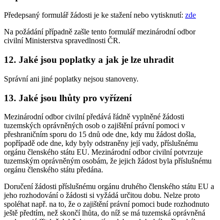
Předepsaný formulář žádosti je ke stažení nebo vytisknutí:
zde
Na požádání případně zašle tento formulář mezinárodní odbor
civilní Ministerstva spravedlnosti ČR.
12. Jaké jsou poplatky a jak je lze uhradit
Správní ani jiné poplatky nejsou stanoveny.
13. Jaké jsou lhůty pro vyřízení
Mezinárodní odbor civilní předává řádně vyplněné žádosti
tuzemských oprávněných osob o zajištění právní pomoci v
přeshraničním sporu do 15 dnů ode dne, kdy mu žádost došla,
popřípadě ode dne, kdy byly odstraněny její vady, příslušnému
orgánu členského státu EU. Mezinárodní odbor civilní potvrzuje
tuzemským oprávněným osobám, že jejich žádost byla příslušnému
orgánu členského státu předána.
Doručení žádosti příslušnému orgánu druhého členského státu EU a
jeho rozhodování o žádosti si vyžádá určitou dobu. Nelze proto
spoléhat např. na to, že o zajištění právní pomoci bude rozhodnuto
ještě předtím, než skončí lhůta, do níž se má tuzemská oprávněná