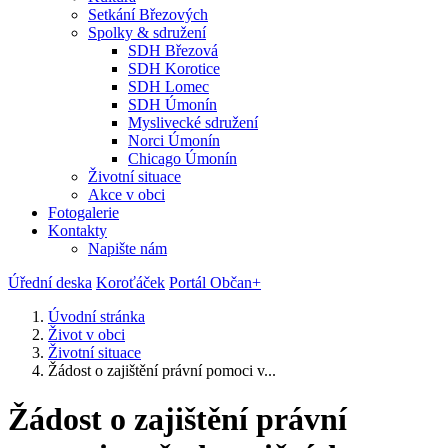
Setkání Březových
Spolky & sdružení
SDH Březová
SDH Korotice
SDH Lomec
SDH Úmonín
Myslivecké sdružení
Norci Úmonín
Chicago Úmonín
Životní situace
Akce v obci
Fotogalerie
Kontakty
Napište nám
Úřední deska
Koroťáček
Portál Občan+
Úvodní stránka
Život v obci
Životní situace
Žádost o zajištění právní pomoci v...
Žádost o zajištění právní