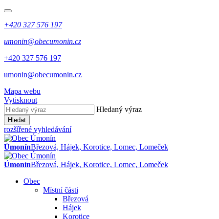
+420 327 576 197
umonin@obecumonin.cz
+420 327 576 197
umonin@obecumonin.cz
Mapa webu
Vytisknout
Hledaný výraz
Hledat
rozšířené vyhledávání
Úmonín
Březová, Hájek, Korotice, Lomec, Lomeček
Úmonín
Březová, Hájek, Korotice, Lomec, Lomeček
Obec
Místní části
Březová
Hájek
Korotice