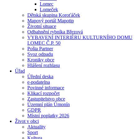
Lomec
Lomeček
Dětská skupina Koroťáček
Mapový portál Mapotip
Životní situace
Odbahnění rybníka Březová
VYBAVENÍ INTERIÉRU KULTURNÍHO DOMU
LOMEC Č.P. 50
Pošta Partner
Svoz odpadu
Kroniky obce
Hlášení rozhlasu
Úřad
Úřední deska
e-podatelna
Povinné informace
Klikací rozpočet
Zastupitelstvo obce
Územní plán Úmonín
GDPR
Místní poplatky 2026
Život v obci
Aktuality
Sport
Kultura