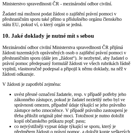
Ministerstvo spravedlnosti ČR - mezinárodní odbor civilní.
Žadatel má možnost podat žádost o zajištění právní pomoci v
přeshraničním sporu také přímo u příslušného orgánu členského
státu EU, pokud ví, o který orgán se jedná.
10. Jaké doklady je nutné mít s sebou
Mezinárodní odbor civilní Ministerstva spravedlnosti ČR přijímá
žádosti tuzemských oprávněných osob o zajištění právní pomoci v
přeshraničním sporu (dále jen „žádost“). Je nezbytné, aby žadatel o
právní pomoc předepsaný formulář žádosti ve všech rubrikách řádně
vyplnil, vlastnoručně podepsal a připojil k němu doklady, na něž v
žádosti odkazuje.
V žádosti je zapotřebí zejména:
uvést přesné označení žadatele, resp. v případě potřeby jeho
zákonného zástupce, pokud je žadatel nezletilý nebo byl ve
správnosti omezen, případně údaje týkající se jeho právního
zástupce nebo zmocněnce. V případě právního zastoupení je
třeba přiložit originál plné moci. Totožnost je nutno doložit
kopií občanského průkazu popř. pasu;
co nejvýstižněji vypsat údaje týkající se sporu, který je
předmětem žádosti o právní pomoc, a doložit kopie veškerých