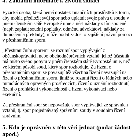
4. Základní informace k životní situaci
Fyzická osoba, která nemá dostatek finančních prostředků k tomu,
aby mohla předložit svůj spor nebo uplatnit svoje práva u soudu v
jiném členském státě Evropské unie a nést náklady s tím spojené
(např. zaplatit soudní poplatky, odměnu advokátovi, náklady za
tlumočení a překlady), může podat žádost o zajištění právní pomoci
v přeshraničním sporu.
„Přeshraničním sporem“ se rozumí spor vyplývající z
občanskoprávních nebo obchodněprávních vztahů, jehož účastník
má místo svého pobytu v jiném členském státě Evropské unie, než
ve kterém působí soud, který spor rozhoduje. Za řízení o
přeshraničním sporu se považují též všechna řízení navazující na
řízení o přeshraničním sporu, jimiž se rozumí řízení o řádných nebo
mimořádných opravných prostředcích, řízení o uznání rozhodnutí,
řízení o prohlášení vykonatelnosti a řízení vykonávací nebo
exekuční.
Za přeshraniční spor se nepovažuje spor vyplývající ze správních
vztahů, tj. spor projednávaný správními soudy v soudním řízení
správním.
5. Kdo je oprávněn v této věci jednat (podat žádost
apod.)