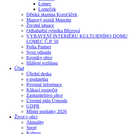
Lomec
Lomeček
Dětská skupina Koroťáček
Mapový portál Mapotip
Životní situace
Odbahnění rybníka Březová
VYBAVENÍ INTERIÉRU KULTURNÍHO DOMU
LOMEC Č.P. 50
Pošta Partner
Svoz odpadu
Kroniky obce
Hlášení rozhlasu
Úřad
Úřední deska
e-podatelna
Povinné informace
Klikací rozpočet
Zastupitelstvo obce
Územní plán Úmonín
GDPR
Místní poplatky 2026
Život v obci
Aktuality
Sport
Kultura