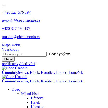
+420 327 576 197
umonin@obecumonin.cz
+420 327 576 197
umonin@obecumonin.cz
Mapa webu
Vytisknout
Hledaný výraz
Hledat
rozšířené vyhledávání
Úmonín
Březová, Hájek, Korotice, Lomec, Lomeček
Úmonín
Březová, Hájek, Korotice, Lomec, Lomeček
Obec
Místní části
Březová
Hájek
Korotice