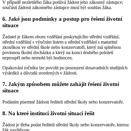
V případě nezletilého žáka podává žádost jeho zákonný zástupce;
součástí žádosti zákonného zástupce musí být souhlas žáka.
6. Jaké jsou podmínky a postup pro řešení životní
situace
Žadatel je žákem oboru vzdělání poskytujícího střední vzdělání,
střední vzdělání s výučním listem a střední vzdělání s maturitní
zkouškou ve střední škole nebo konzervatoři, který má splněnou
povinnou školní docházku a který na konci druhého pololetí
neprospěl nebo nemohl být hodnocen.
Opakování ročníku lze povolit po posouzení dosavadních studijních
výsledků a důvodů uvedených v žádosti.
7. Jakým způsobem můžete zahájit řešení životní
situace
Podáním písemné žádosti řediteli střední školy nebo konzervatoře.
8. Na které instituci životní situaci řešit
Žádost je třeba podat řediteli střední školy nebo konzervatoře, kterou
žák navštěvuje.