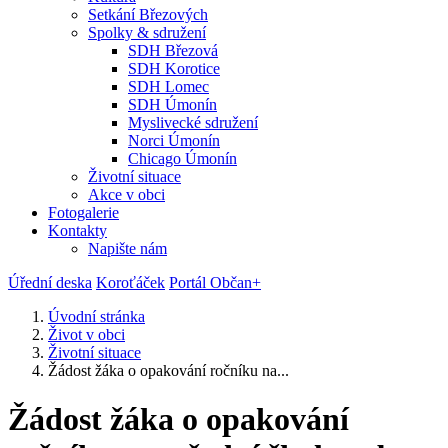
Setkání Březových
Spolky & sdružení
SDH Březová
SDH Korotice
SDH Lomec
SDH Úmonín
Myslivecké sdružení
Norci Úmonín
Chicago Úmonín
Životní situace
Akce v obci
Fotogalerie
Kontakty
Napište nám
Úřední deska
Koroťáček
Portál Občan+
Úvodní stránka
Život v obci
Životní situace
Žádost žáka o opakování ročníku na...
Žádost žáka o opakování