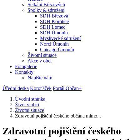
Setkání Březových
Spolky & sdružení
SDH Březová
SDH Korotice
SDH Lomec
SDH Úmonín
Myslivecké sdružení
Norci Úmonín
Chicago Úmonín
Životní situace
Akce v obci
Fotogalerie
Kontakty
Napište nám
Úřední deska
Koroťáček
Portál Občan+
Úvodní stránka
Život v obci
Životní situace
Zdravotní pojištění českého občana mimo...
Zdravotní pojištění českého