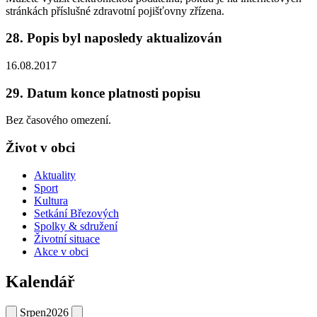
stránkách příslušné zdravotní pojišťovny zřízena.
28. Popis byl naposledy aktualizován
16.08.2017
29. Datum konce platnosti popisu
Bez časového omezení.
Život v obci
Aktuality
Sport
Kultura
Setkání Březových
Spolky & sdružení
Životní situace
Akce v obci
Kalendář
Srpen
2026