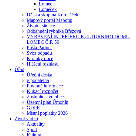
Lomec
Lomeček
Dětská skupina Koroťáček
Mapový portál Mapotip
Životní situace
Odbahnění rybníka Březová
VYBAVENÍ INTERIÉRU KULTURNÍHO DOMU
LOMEC Č.P. 50
Pošta Partner
Svoz odpadu
Kroniky obce
Hlášení rozhlasu
Úřad
Úřední deska
e-podatelna
Povinné informace
Klikací rozpočet
Zastupitelstvo obce
Územní plán Úmonín
GDPR
Místní poplatky 2026
Život v obci
Aktuality
Sport
Kultura