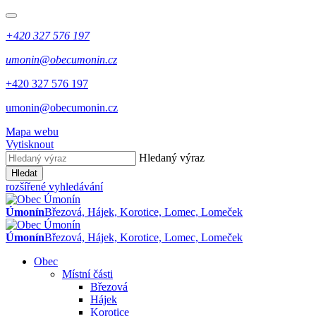
+420 327 576 197
umonin@obecumonin.cz
+420 327 576 197
umonin@obecumonin.cz
Mapa webu
Vytisknout
Hledaný výraz
Hledat
rozšířené vyhledávání
Úmonín
Březová, Hájek, Korotice, Lomec, Lomeček
Úmonín
Březová, Hájek, Korotice, Lomec, Lomeček
Obec
Místní části
Březová
Hájek
Korotice