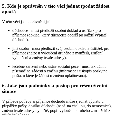
5. Kdo je oprávněn v této věci jednat (podat žádost
apod.)
V této věci jsou oprávněni jednat:
důchodce - musí předložit osobní doklad a ústřižek pro
příjemce (doklad, který důchodce obdrží při každé výplatě
důchodu),
jiná osoba - musí předložit svůj osobní doklad a ústřižek pro
příjemce (nelze u vyloučení druhého z manželů, zrušení
vyloučení a změny trvalé adresy),
léčebné zařízení nebo ústav sociální péče - musí tak učinit
písemně na žádosti o změnu (informace i tiskopis poskytne
pošta, u které je žádost o změnu uplatňována).
6. Jaké jsou podmínky a postup pro řešení životní
situace
V případě potřeby si příjemce důchodu může sjednat výplatu u
přepážky pošty, dosílku důchodu (např. na chalupu, do nemocnice),
změnu trvalé adresy bydliště, popř. vyloučení druhého z manželů z