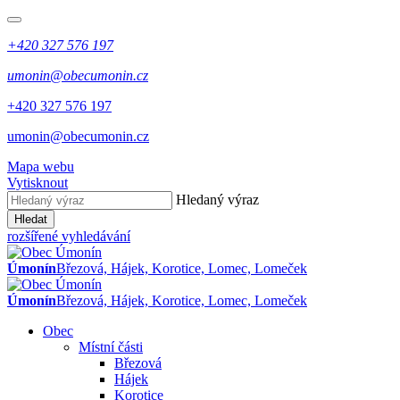
+420 327 576 197
umonin@obecumonin.cz
+420 327 576 197
umonin@obecumonin.cz
Mapa webu
Vytisknout
Hledaný výraz
Hledat
rozšířené vyhledávání
Úmonín
Březová, Hájek, Korotice, Lomec, Lomeček
Úmonín
Březová, Hájek, Korotice, Lomec, Lomeček
Obec
Místní části
Březová
Hájek
Korotice