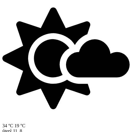
34 °C
19 °C
úterý
11. 8.