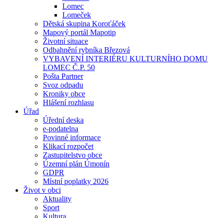
Lomec
Lomeček
Dětská skupina Koroťáček
Mapový portál Mapotip
Životní situace
Odbahnění rybníka Březová
VYBAVENÍ INTERIÉRU KULTURNÍHO DOMU
LOMEC Č.P. 50
Pošta Partner
Svoz odpadu
Kroniky obce
Hlášení rozhlasu
Úřad
Úřední deska
e-podatelna
Povinné informace
Klikací rozpočet
Zastupitelstvo obce
Územní plán Úmonín
GDPR
Místní poplatky 2026
Život v obci
Aktuality
Sport
Kultura