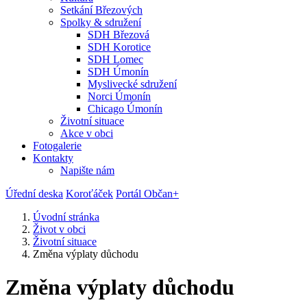
Setkání Březových
Spolky & sdružení
SDH Březová
SDH Korotice
SDH Lomec
SDH Úmonín
Myslivecké sdružení
Norci Úmonín
Chicago Úmonín
Životní situace
Akce v obci
Fotogalerie
Kontakty
Napište nám
Úřední deska
Koroťáček
Portál Občan+
Úvodní stránka
Život v obci
Životní situace
Změna výplaty důchodu
Změna výplaty důchodu