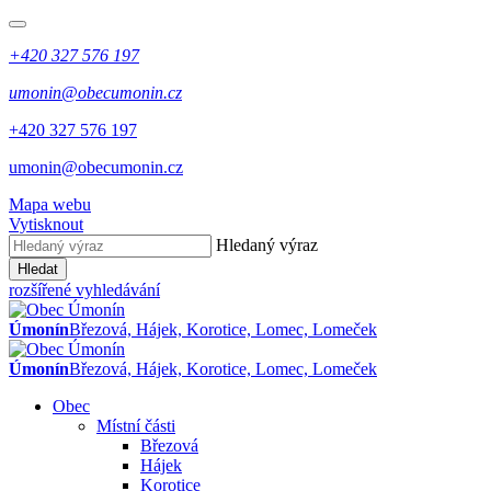
+420 327 576 197
umonin@obecumonin.cz
+420 327 576 197
umonin@obecumonin.cz
Mapa webu
Vytisknout
Hledaný výraz
Hledat
rozšířené vyhledávání
Úmonín
Březová, Hájek, Korotice, Lomec, Lomeček
Úmonín
Březová, Hájek, Korotice, Lomec, Lomeček
Obec
Místní části
Březová
Hájek
Korotice