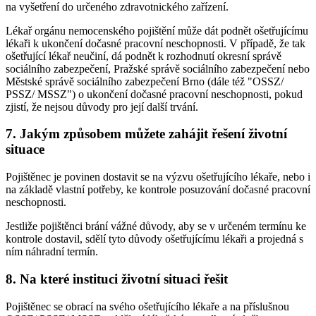
na vyšetření do určeného zdravotnického zařízení.
Lékař orgánu nemocenského pojištění může dát podnět ošetřujícímu
lékaři k ukončení dočasné pracovní neschopnosti. V případě, že tak
ošetřující lékař neučiní, dá podnět k rozhodnutí okresní správě
sociálního zabezpečení, Pražské správě sociálního zabezpečení nebo
Městské správě sociálního zabezpečení Brno (dále též "OSSZ/
PSSZ/ MSSZ") o ukončení dočasné pracovní neschopnosti, pokud
zjistí, že nejsou důvody pro její další trvání.
7. Jakým způsobem můžete zahájit řešení životní
situace
Pojištěnec je povinen dostavit se na výzvu ošetřujícího lékaře, nebo i
na základě vlastní potřeby, ke kontrole posuzování dočasné pracovní
neschopnosti.
Jestliže pojištěnci brání vážné důvody, aby se v určeném termínu ke
kontrole dostavil, sdělí tyto důvody ošetřujícímu lékaři a projedná s
ním náhradní termín.
8. Na které instituci životní situaci řešit
Pojištěnec se obrací na svého ošetřujícího lékaře a na příslušnou