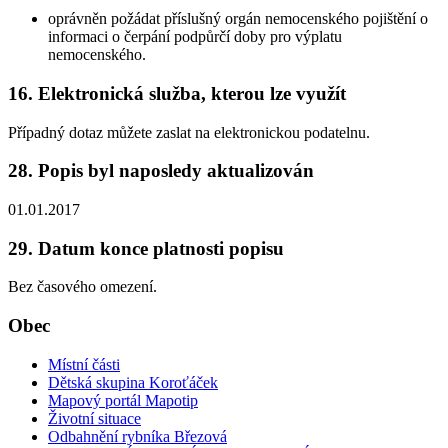
oprávněn požádat příslušný orgán nemocenského pojištění o
informaci o čerpání podpůrčí doby pro výplatu
nemocenského.
16. Elektronická služba, kterou lze využít
Případný dotaz můžete zaslat na elektronickou podatelnu.
28. Popis byl naposledy aktualizován
01.01.2017
29. Datum konce platnosti popisu
Bez časového omezení.
Obec
Místní části
Dětská skupina Koroťáček
Mapový portál Mapotip
Životní situace
Odbahnění rybníka Březová