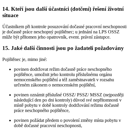
14. Kteří jsou další účastníci (dotčení) řešení životní
situace
Účastníkem při kontrole posuzování dočasné pracovní neschopnosti
je dočasně práce neschopný pojištěnec; u jednání na LPS OSSZ
může být přítomen jeho opatrovník, event. právní zástupce.
15. Jaké další činnosti jsou po žadateli požadovány
Pojištěnec je, mimo jiné:
povinen dodržovat režim dočasně práce neschopného
pojištěnce, umožnit jeho kontrolu příslušnému orgánu
nemocenského pojištění a též zaměstnavateli v rozsahu
určeném zákonem o nemocenském pojištění,
povinen oznámit příslušné OSSZ/ PSSZ/ MSSZ (nejpozději
následující den po dni kontroly) důvod své nepřítomnosti v
místě pobytu v době kontroly dodržování režimu dočasně
práce neschopného pojištěnce,
povinen požádat předem o povolení změny místa pobytu v
době dočasné pracovní neschopnosti,