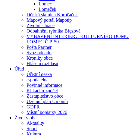
Lomec
Lomeček
Dětská skupina Koroťáček
Mapový portál Mapotip
Životní situace
Odbahnění rybníka Březová
VYBAVENÍ INTERIÉRU KULTURNÍHO DOMU
LOMEC Č.P. 50
Pošta Partner
Svoz odpadu
Kroniky obce
Hlášení rozhlasu
Úřad
Úřední deska
e-podatelna
Povinné informace
Klikací rozpočet
Zastupitelstvo obce
Územní plán Úmonín
GDPR
Místní poplatky 2026
Život v obci
Aktuality
Sport
Kultura