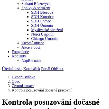
Setkání Březových
Spolky & sdružení
SDH Březová
SDH Korotice
SDH Lomec
SDH Úmonín
Myslivecké sdružení
Norci Úmonín
Chicago Úmonín
Životní situace
Akce v obci
Fotogalerie
Kontakty
Napište nám
Úřední deska
Koroťáček
Portál Občan+
Úvodní stránka
Obec
Životní situace
Kontrola posuzování dočasné pracovní...
Kontrola posuzování dočasné