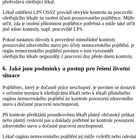
předvolává ošetřující lékař.
Lékař oddělení LPS OSSZ provádí obvykle kontrolu na pracovišti
ošetřujícího lékaře za osobní účasti posuzovaného pojištěnce. Může
určit, zda je osobní přítomnost pojištěnce potřebná a může také určit
jiné místo kontroly, např. pracoviště LPS.
Pokud nastanou důvody k provedení mimořádné kontroly
posuzování zdravotního stavu pro účely nemocenského pojištění, je
orgán nemocenského pojištění povinen o tom vyrozumět
ošetřujícího lékaře nejpozději 2 pracovní dny přede dnem kontroly.
6. Jaké jsou podmínky a postup pro řešení životní
situace
Pojištěnec, který je dočasně práce neschopný, je povinen se dostavit
v určeném termínu k ošetřujícímu lékaři nebo k lékaři příslušného
orgánu nemocenského pojištění ke kontrole posouzení zdravotního
stavu a dočasné pracovní neschopnosti.
Při kontrole předkládá posudkovému lékaři platný občanský průkaz
nebo platný cestovní pas a doklady potřebné ke kontrole posouzení
zdravotního stavu a dočasné pracovní neschopnosti.
Lékař orgánu nemocenského pojištění jej může vyšetřit nebo odeslat