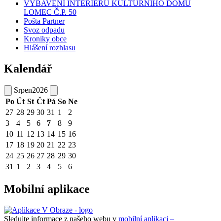
VYBAVENÍ INTERIÉRU KULTURNÍHO DOMU
LOMEC Č.P. 50
Pošta Partner
Svoz odpadu
Kroniky obce
Hlášení rozhlasu
Kalendář
Srpen
2026
Po
Út
St
Čt
Pá
So
Ne
27
28
29
30
31
1
2
3
4
5
6
7
8
9
10
11
12
13
14
15
16
17
18
19
20
21
22
23
24
25
26
27
28
29
30
31
1
2
3
4
5
6
Mobilní aplikace
Sledujte informace z našeho webu v
mobilní aplikaci –