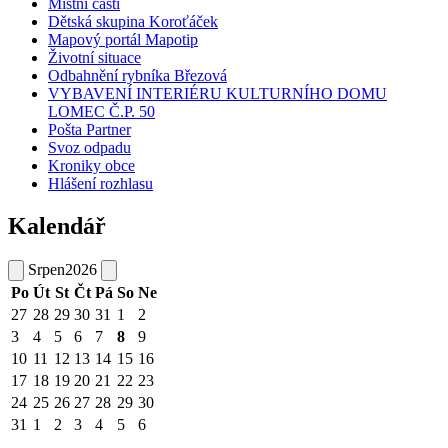
Místní části
Dětská skupina Koroťáček
Mapový portál Mapotip
Životní situace
Odbahnění rybníka Březová
VYBAVENÍ INTERIÉRU KULTURNÍHO DOMU
LOMEC Č.P. 50
Pošta Partner
Svoz odpadu
Kroniky obce
Hlášení rozhlasu
Kalendář
Srpen
2026
Po
Út
St
Čt
Pá
So
Ne
27
28
29
30
31
1
2
3
4
5
6
7
8
9
10
11
12
13
14
15
16
17
18
19
20
21
22
23
24
25
26
27
28
29
30
31
1
2
3
4
5
6