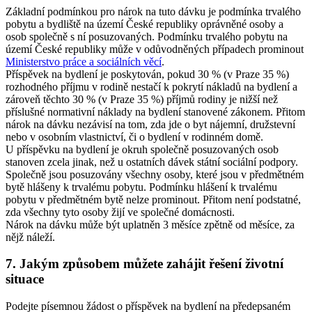
Základní podmínkou pro nárok na tuto dávku je podmínka trvalého
pobytu a bydliště na území České republiky oprávněné osoby a
osob společně s ní posuzovaných. Podmínku trvalého pobytu na
území České republiky může v odůvodněných případech prominout
Ministerstvo práce a sociálních věcí
.
Příspěvek na bydlení je poskytován, pokud 30 % (v Praze 35 %)
rozhodného příjmu v rodině nestačí k pokrytí nákladů na bydlení a
zároveň těchto 30 % (v Praze 35 %) příjmů rodiny je nižší než
příslušné normativní náklady na bydlení stanovené zákonem. Přitom
nárok na dávku nezávisí na tom, zda jde o byt nájemní, družstevní
nebo v osobním vlastnictví, či o bydlení v rodinném domě.
U příspěvku na bydlení je okruh společně posuzovaných osob
stanoven zcela jinak, než u ostatních dávek státní sociální podpory.
Společně jsou posuzovány všechny osoby, které jsou v předmětném
bytě hlášeny k trvalému pobytu. Podmínku hlášení k trvalému
pobytu v předmětném bytě nelze prominout. Přitom není podstatné,
zda všechny tyto osoby žijí ve společné domácnosti.
Nárok na dávku může být uplatněn 3 měsíce zpětně od měsíce, za
nějž náleží.
7. Jakým způsobem můžete zahájit řešení životní
situace
Podejte písemnou žádost o příspěvek na bydlení na předepsaném