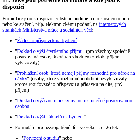
dispozici
Formuláře jsou k dispozici v tištěné podobě na příslušném úřadu
nebo ke stažení, příp. elektronickému podání, na
internetových
stránkách Ministerstva práce a sociálních věcí
:
"
Žádost o příspěvek na bydlení
"
"
Doklad o výši čtvrtletního příjmu
" (pro všechny společně
posuzované osoby, které v rozhodném období příjem
vykazovaly)
"
Prohlášení osob, které nemají příjmy rozhodné pro nárok na
dávky
" (osoby, které v rozhodném období nevykazovaly,
kromě rodičovského příspěvku a přídavku na dítě, jiný
příjem)
"
Doklad o výživném poskytovaném společně posuzovanou
osobou
"
"
Doklad o výši nákladů na bydlení
"
Formuláře pro nezaopatřené děti ve věku 15 - 26 let:
"
Potvrzení o studiu
" nebo