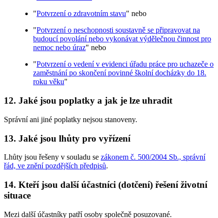
"
Potvrzení o zdravotním stavu
" nebo
"
Potvrzení o neschopnosti soustavně se připravovat na
budoucí povolání nebo vykonávat výdělečnou činnost pro
nemoc nebo úraz
" nebo
"
Potvrzení o vedení v evidenci úřadu práce pro uchazeče o
zaměstnání po skončení povinné školní docházky do 18.
roku věku
"
12. Jaké jsou poplatky a jak je lze uhradit
Správní ani jiné poplatky nejsou stanoveny.
13. Jaké jsou lhůty pro vyřízení
Lhůty jsou řešeny v souladu se
zákonem č. 500/2004 Sb., správní
řád, ve znění pozdějších předpisů
.
14. Kteří jsou další účastníci (dotčení) řešení životní
situace
Mezi další účastníky patří osoby společně posuzované.