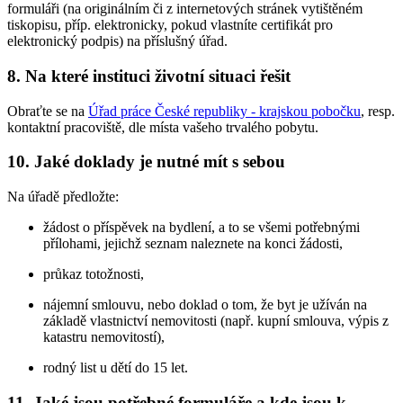
formuláři (na originálním či z internetových stránek vytištěném
tiskopisu, příp. elektronicky, pokud vlastníte certifikát pro
elektronický podpis) na příslušný úřad.
8. Na které instituci životní situaci řešit
Obraťte se na
Úřad práce České republiky - krajskou pobočku
, resp.
kontaktní pracoviště, dle místa vašeho trvalého pobytu.
10. Jaké doklady je nutné mít s sebou
Na úřadě předložte:
žádost o příspěvek na bydlení, a to se všemi potřebnými
přílohami, jejichž seznam naleznete na konci žádosti,
průkaz totožnosti,
nájemní smlouvu, nebo doklad o tom, že byt je užíván na
základě vlastnictví nemovitosti (např. kupní smlouva, výpis z
katastru nemovitostí),
rodný list u dětí do 15 let.
11. Jaké jsou potřebné formuláře a kde jsou k