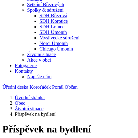
Setkání Březových
Spolky & sdružení
SDH Březová
SDH Korotice
SDH Lomec
SDH Úmonín
Myslivecké sdružení
Norci Úmonín
Chicago Úmonín
Životní situace
Akce v obci
Fotogalerie
Kontakty
Napište nám
Úřední deska
Koroťáček
Portál Občan+
Úvodní stránka
Obec
Životní situace
Příspěvek na bydlení
Příspěvek na bydlení