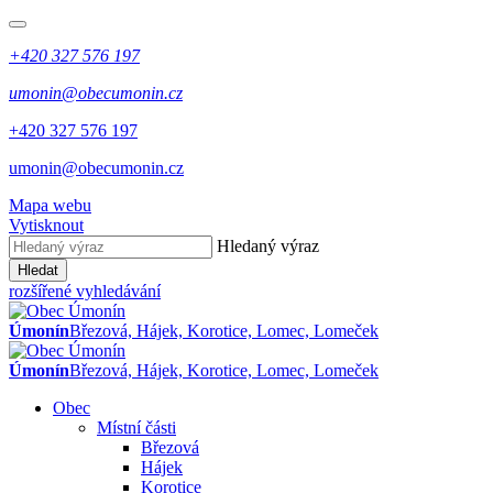
+420 327 576 197
umonin@obecumonin.cz
+420 327 576 197
umonin@obecumonin.cz
Mapa webu
Vytisknout
Hledaný výraz
Hledat
rozšířené vyhledávání
Úmonín
Březová, Hájek, Korotice, Lomec, Lomeček
Úmonín
Březová, Hájek, Korotice, Lomec, Lomeček
Obec
Místní části
Březová
Hájek
Korotice