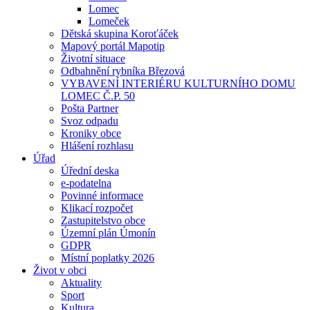
Lomec
Lomeček
Dětská skupina Koroťáček
Mapový portál Mapotip
Životní situace
Odbahnění rybníka Březová
VYBAVENÍ INTERIÉRU KULTURNÍHO DOMU
LOMEC Č.P. 50
Pošta Partner
Svoz odpadu
Kroniky obce
Hlášení rozhlasu
Úřad
Úřední deska
e-podatelna
Povinné informace
Klikací rozpočet
Zastupitelstvo obce
Územní plán Úmonín
GDPR
Místní poplatky 2026
Život v obci
Aktuality
Sport
Kultura