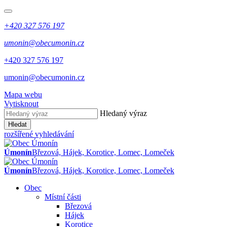
+420 327 576 197
umonin@obecumonin.cz
+420 327 576 197
umonin@obecumonin.cz
Mapa webu
Vytisknout
Hledaný výraz
Hledat
rozšířené vyhledávání
Úmonín
Březová, Hájek, Korotice, Lomec, Lomeček
Úmonín
Březová, Hájek, Korotice, Lomec, Lomeček
Obec
Místní části
Březová
Hájek
Korotice