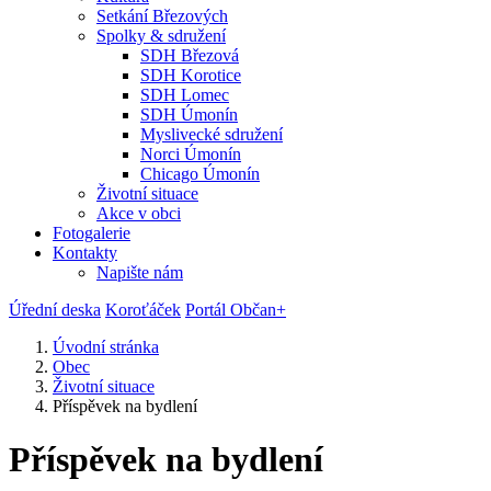
Setkání Březových
Spolky & sdružení
SDH Březová
SDH Korotice
SDH Lomec
SDH Úmonín
Myslivecké sdružení
Norci Úmonín
Chicago Úmonín
Životní situace
Akce v obci
Fotogalerie
Kontakty
Napište nám
Úřední deska
Koroťáček
Portál Občan+
Úvodní stránka
Obec
Životní situace
Příspěvek na bydlení
Příspěvek na bydlení