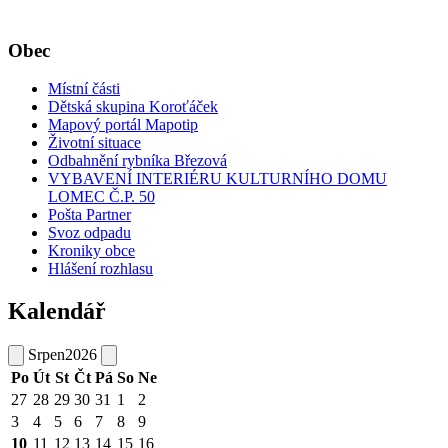
Obec
Místní části
Dětská skupina Koroťáček
Mapový portál Mapotip
Životní situace
Odbahnění rybníka Březová
VYBAVENÍ INTERIÉRU KULTURNÍHO DOMU
LOMEC Č.P. 50
Pošta Partner
Svoz odpadu
Kroniky obce
Hlášení rozhlasu
Kalendář
Srpen
2026
Po
Út
St
Čt
Pá
So
Ne
27
28
29
30
31
1
2
3
4
5
6
7
8
9
10
11
12
13
14
15
16