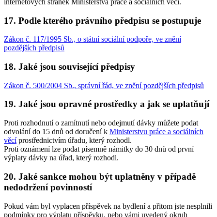
internetových stránek Ministerstva práce a sociálních věcí.
17. Podle kterého právního předpisu se postupuje
Zákon č. 117/1995 Sb., o státní sociální podpoře, ve znění
pozdějších předpisů
18. Jaké jsou související předpisy
Zákon č. 500/2004 Sb., správní řád, ve znění pozdějších předpisů
19. Jaké jsou opravné prostředky a jak se uplatňují
Proti rozhodnutí o zamítnutí nebo odejmutí dávky můžete podat
odvolání do 15 dnů od doručení k
Ministerstvu práce a sociálních
věcí
prostřednictvím úřadu, který rozhodl.
Proti oznámení lze podat písemně námitky do 30 dnů od první
výplaty dávky na úřad, který rozhodl.
20. Jaké sankce mohou být uplatněny v případě
nedodržení povinností
Pokud vám byl vyplacen příspěvek na bydlení a přitom jste nesplnili
podmínky pro výplatu příspěvku, nebo vámi uvedený okruh