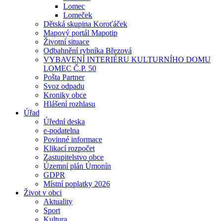
Lomec
Lomeček
Dětská skupina Koroťáček
Mapový portál Mapotip
Životní situace
Odbahnění rybníka Březová
VYBAVENÍ INTERIÉRU KULTURNÍHO DOMU
LOMEC Č.P. 50
Pošta Partner
Svoz odpadu
Kroniky obce
Hlášení rozhlasu
Úřad
Úřední deska
e-podatelna
Povinné informace
Klikací rozpočet
Zastupitelstvo obce
Územní plán Úmonín
GDPR
Místní poplatky 2026
Život v obci
Aktuality
Sport
Kultura