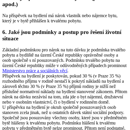
apod.)
Na příspěvek na bydlení má nárok vlastník nebo nájemce bytu,
který je v bytě přihlášen k trvalému pobytu.
6. Jaké jsou podmínky a postup pro řešení životní
situace
Základní podmínkou pro nárok na tuto dávku je podmínka trvalého
pobytu a bydliště na území České republiky oprávněné osoby a
osob společně s ní posuzovaných. Podmínku trvalého pobytu na
území České republiky může v odůvodněných případech prominout
Ministerstvo práce a sociálních věcí
.
Příspěvek na bydlení je poskytován, pokud 30 % (v Praze 35 %)
rozhodného příjmu v rodině nestačí k pokrytí nákladů na bydlení a
zároveň těchto 30 % (v Praze 35 %) příjmů rodiny je nižší než
příslušné normativní náklady na bydlení stanovené zákonem. Přitom
nárok na dávku nezávisí na tom, zda jde o byt nájemní, družstevní
nebo v osobním vlastnictví, či o bydlení v rodinném domě.
U příspěvku na bydlení je okruh společně posuzovaných osob
stanoven zcela jinak, než u ostatních dávek státní sociální podpory.
Společně jsou posuzovány všechny osoby, které jsou v předmětném
bytě hlášeny k trvalému pobytu. Podmínku hlášení k trvalému
pobytu v předmětném bytě nelze prominout. Přitom není podstatné,