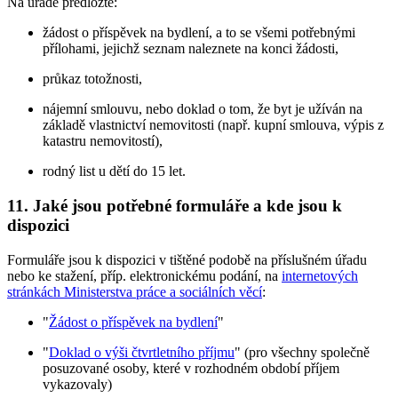
Na úřadě předložte:
žádost o příspěvek na bydlení, a to se všemi potřebnými
přílohami, jejichž seznam naleznete na konci žádosti,
průkaz totožnosti,
nájemní smlouvu, nebo doklad o tom, že byt je užíván na
základě vlastnictví nemovitosti (např. kupní smlouva, výpis z
katastru nemovitostí),
rodný list u dětí do 15 let.
11. Jaké jsou potřebné formuláře a kde jsou k
dispozici
Formuláře jsou k dispozici v tištěné podobě na příslušném úřadu
nebo ke stažení, příp. elektronickému podání, na
internetových
stránkách Ministerstva práce a sociálních věcí
:
"
Žádost o příspěvek na bydlení
"
"
Doklad o výši čtvrtletního příjmu
" (pro všechny společně
posuzované osoby, které v rozhodném období příjem
vykazovaly)