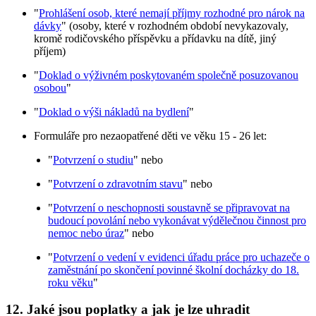
"
Prohlášení osob, které nemají příjmy rozhodné pro nárok na
dávky
" (osoby, které v rozhodném období nevykazovaly,
kromě rodičovského příspěvku a přídavku na dítě, jiný
příjem)
"
Doklad o výživném poskytovaném společně posuzovanou
osobou
"
"
Doklad o výši nákladů na bydlení
"
Formuláře pro nezaopatřené děti ve věku 15 - 26 let:
"
Potvrzení o studiu
" nebo
"
Potvrzení o zdravotním stavu
" nebo
"
Potvrzení o neschopnosti soustavně se připravovat na
budoucí povolání nebo vykonávat výdělečnou činnost pro
nemoc nebo úraz
" nebo
"
Potvrzení o vedení v evidenci úřadu práce pro uchazeče o
zaměstnání po skončení povinné školní docházky do 18.
roku věku
"
12. Jaké jsou poplatky a jak je lze uhradit