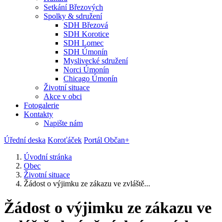
Setkání Březových
Spolky & sdružení
SDH Březová
SDH Korotice
SDH Lomec
SDH Úmonín
Myslivecké sdružení
Norci Úmonín
Chicago Úmonín
Životní situace
Akce v obci
Fotogalerie
Kontakty
Napište nám
Úřední deska
Koroťáček
Portál Občan+
Úvodní stránka
Obec
Životní situace
Žádost o výjimku ze zákazu ve zvláště...
Žádost o výjimku ze zákazu ve