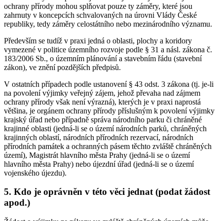
ochrany přírody mohou splňovat pouze ty záměry, které jsou
zahrnuty v koncepcích schvalovaných na úrovni Vlády České
republiky, tedy záměry celostátního nebo mezinárodního významu.
Především se tudíž v praxi jedná o oblasti, plochy a koridory
vymezené v politice územního rozvoje podle § 31 a násl. zákona č.
183/2006 Sb., o územním plánování a stavebním řádu (stavební
zákon), ve znění pozdějších předpisů.
V ostatních případech podle ustanovení § 43 odst. 3 zákona (tj. je-li
na povolení výjimky veřejný zájem, jehož převaha nad zájmem
ochrany přírody však není výrazná), kterých je v praxi naprostá
většina, je orgánem ochrany přírody příslušným k povolení výjimky
krajský úřad nebo případně správa národního parku či chráněné
krajinné oblasti (jedná-li se o území národních parků, chráněných
krajinných oblastí, národních přírodních rezervací, národních
přírodních památek a ochranných pásem těchto zvláště chráněných
území), Magistrát hlavního města Prahy (jedná-li se o území
hlavního města Prahy) nebo újezdní úřad (jedná-li se o území
vojenského újezdu).
5. Kdo je oprávněn v této věci jednat (podat žádost
apod.)