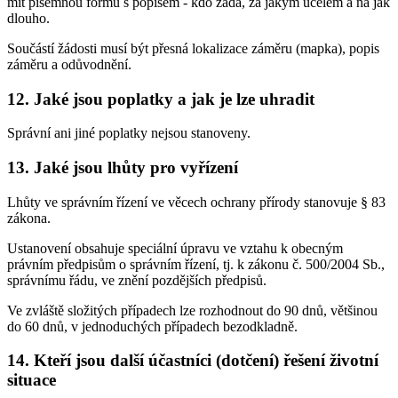
mít písemnou formu s popisem - kdo žádá, za jakým účelem a na jak
dlouho.
Součástí žádosti musí být přesná lokalizace záměru (mapka), popis
záměru a odůvodnění.
12. Jaké jsou poplatky a jak je lze uhradit
Správní ani jiné poplatky nejsou stanoveny.
13. Jaké jsou lhůty pro vyřízení
Lhůty ve správním řízení ve věcech ochrany přírody stanovuje § 83
zákona.
Ustanovení obsahuje speciální úpravu ve vztahu k obecným
právním předpisům o správním řízení, tj. k zákonu č. 500/2004 Sb.,
správnímu řádu, ve znění pozdějších předpisů.
Ve zvláště složitých případech lze rozhodnout do 90 dnů, většinou
do 60 dnů, v jednoduchých případech bezodkladně.
14. Kteří jsou další účastníci (dotčení) řešení životní
situace