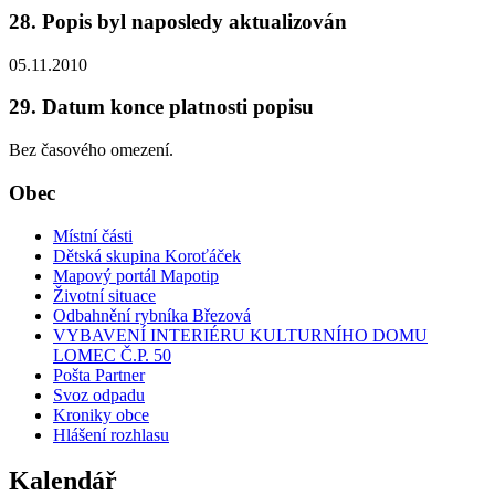
28. Popis byl naposledy aktualizován
05.11.2010
29. Datum konce platnosti popisu
Bez časového omezení.
Obec
Místní části
Dětská skupina Koroťáček
Mapový portál Mapotip
Životní situace
Odbahnění rybníka Březová
VYBAVENÍ INTERIÉRU KULTURNÍHO DOMU
LOMEC Č.P. 50
Pošta Partner
Svoz odpadu
Kroniky obce
Hlášení rozhlasu
Kalendář