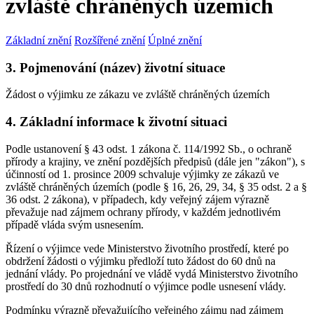
zvláště chráněných územích
Základní znění
Rozšířené znění
Úplné znění
3. Pojmenování (název) životní situace
Žádost o výjimku ze zákazu ve zvláště chráněných územích
4. Základní informace k životní situaci
Podle ustanovení § 43 odst. 1 zákona č. 114/1992 Sb., o ochraně
přírody a krajiny, ve znění pozdějších předpisů (dále jen "zákon"), s
účinností od 1. prosince 2009 schvaluje výjimky ze zákazů ve
zvláště chráněných územích (podle § 16, 26, 29, 34, § 35 odst. 2 a §
36 odst. 2 zákona), v případech, kdy veřejný zájem výrazně
převažuje nad zájmem ochrany přírody, v každém jednotlivém
případě vláda svým usnesením.
Řízení o výjimce vede Ministerstvo životního prostředí, které po
obdržení žádosti o výjimku předloží tuto žádost do 60 dnů na
jednání vlády. Po projednání ve vládě vydá Ministerstvo životního
prostředí do 30 dnů rozhodnutí o výjimce podle usnesení vlády.
Podmínku výrazně převažujícího veřejného zájmu nad zájmem