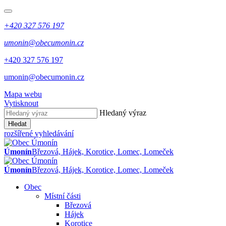
+420 327 576 197
umonin@obecumonin.cz
+420 327 576 197
umonin@obecumonin.cz
Mapa webu
Vytisknout
Hledaný výraz
Hledat
rozšířené vyhledávání
Úmonín
Březová, Hájek, Korotice, Lomec, Lomeček
Úmonín
Březová, Hájek, Korotice, Lomec, Lomeček
Obec
Místní části
Březová
Hájek
Korotice