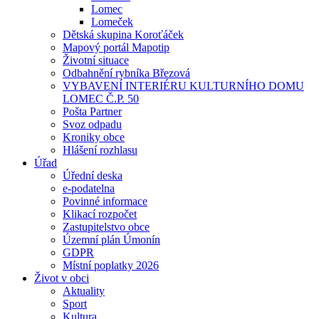
Lomec
Lomeček
Dětská skupina Koroťáček
Mapový portál Mapotip
Životní situace
Odbahnění rybníka Březová
VYBAVENÍ INTERIÉRU KULTURNÍHO DOMU
LOMEC Č.P. 50
Pošta Partner
Svoz odpadu
Kroniky obce
Hlášení rozhlasu
Úřad
Úřední deska
e-podatelna
Povinné informace
Klikací rozpočet
Zastupitelstvo obce
Územní plán Úmonín
GDPR
Místní poplatky 2026
Život v obci
Aktuality
Sport
Kultura