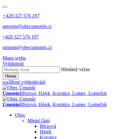
+420 327 576 197
umonin@obecumonin.cz
+420 327 576 197
umonin@obecumonin.cz
Mapa webu
Vytisknout
Hledaný výraz
Hledat
rozšířené vyhledávání
Úmonín
Březová, Hájek, Korotice, Lomec, Lomeček
Úmonín
Březová, Hájek, Korotice, Lomec, Lomeček
Obec
Místní části
Březová
Hájek
Korotice