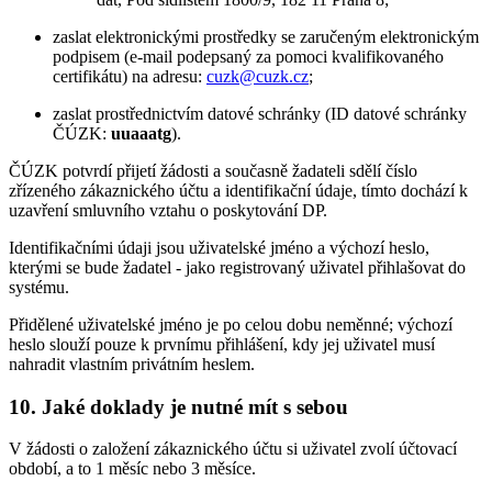
zaslat elektronickými prostředky se zaručeným elektronickým
podpisem (e-mail podepsaný za pomoci kvalifikovaného
certifikátu) na adresu:
cuzk@cuzk.cz
;
zaslat prostřednictvím datové schránky (ID datové schránky
ČÚZK:
uuaaatg
).
ČÚZK potvrdí přijetí žádosti a současně žadateli sdělí číslo
zřízeného zákaznického účtu a identifikační údaje, tímto dochází k
uzavření smluvního vztahu o poskytování DP.
Identifikačními údaji jsou uživatelské jméno a výchozí heslo,
kterými se bude žadatel - jako registrovaný uživatel přihlašovat do
systému.
Přidělené uživatelské jméno je po celou dobu neměnné; výchozí
heslo slouží pouze k prvnímu přihlášení, kdy jej uživatel musí
nahradit vlastním privátním heslem.
10. Jaké doklady je nutné mít s sebou
V žádosti o založení zákaznického účtu si uživatel zvolí účtovací
období, a to 1 měsíc nebo 3 měsíce.