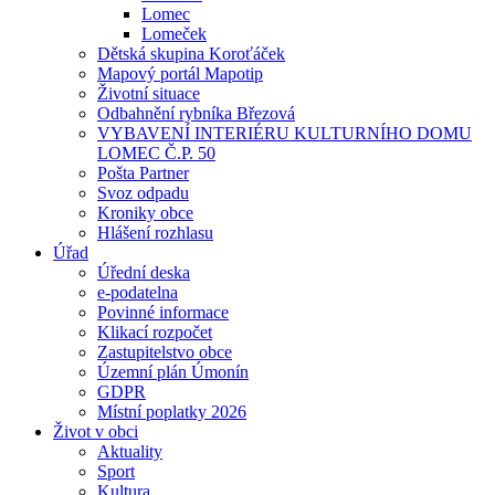
Lomec
Lomeček
Dětská skupina Koroťáček
Mapový portál Mapotip
Životní situace
Odbahnění rybníka Březová
VYBAVENÍ INTERIÉRU KULTURNÍHO DOMU
LOMEC Č.P. 50
Pošta Partner
Svoz odpadu
Kroniky obce
Hlášení rozhlasu
Úřad
Úřední deska
e-podatelna
Povinné informace
Klikací rozpočet
Zastupitelstvo obce
Územní plán Úmonín
GDPR
Místní poplatky 2026
Život v obci
Aktuality
Sport
Kultura