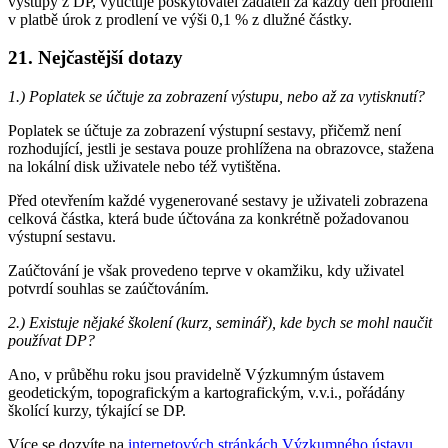
výstupy z DP, vyúčtuje poskytovatel žadateli za každý den prodlení
v platbě úrok z prodlení ve výši 0,1 % z dlužné částky.
21. Nejčastější dotazy
1.) Poplatek se účtuje za zobrazení výstupu, nebo až za vytisknutí?
Poplatek se účtuje za zobrazení výstupní sestavy, přičemž není
rozhodující, jestli je sestava pouze prohlížena na obrazovce, stažena
na lokální disk uživatele nebo též vytištěna.
Před otevřením každé vygenerované sestavy je uživateli zobrazena
celková částka, která bude účtována za konkrétně požadovanou
výstupní sestavu.
Zaúčtování je však provedeno teprve v okamžiku, kdy uživatel
potvrdí souhlas se zaúčtováním.
2.) Existuje nějaké školení (kurz, seminář), kde bych se mohl naučit
používat DP?
Ano, v průběhu roku jsou pravidelně Výzkumným ústavem
geodetickým, topografickým a kartografickým, v.v.i., pořádány
školící kurzy, týkající se DP.
Více se dozvíte na
internetových stránkách Výzkumného ústavu