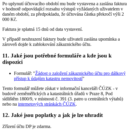
Po uplynutí účtovacího období mu bude vystavena a zaslána faktura
v hodnotě odpovídající rozsahu výstupů vyžádaných uživatelem v
daném období, za předpokladu, že účtována částka překročí výši 2
000 Kč.
Faktura je splatná 15 dnů od data vystavení.
V případě neuhrazení faktury bude uživateli zaslána upomínka a
zároveň dojde k zablokování zákaznického účtu.
11. Jaké jsou potřebné formuláře a kde jsou k
dispozici
Formulář: "
Žádost o založení zákaznického účtu pro dálkový
přístup k údajům katastru nemovitostí
"
Tento formulář můžete získat v informační kanceláři ČÚZK - v
budově zeměměřických a katastrálních úřadů v Praze 8, Pod
sídlištěm 1800/9, v místnosti č. 391 (3. patro u centrálních výtahů)
nebo na
internetových stránkách ČÚZK
.
12. Jaké jsou poplatky a jak je lze uhradit
Zřízení účtu DP je zdarma.