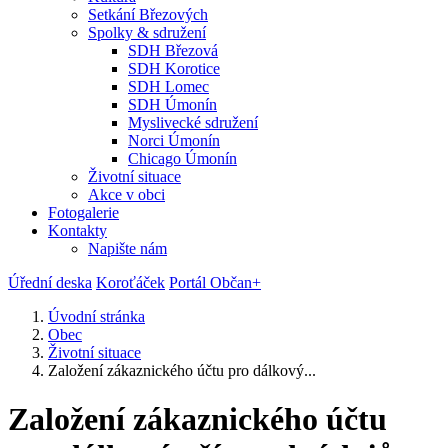
Setkání Březových
Spolky & sdružení
SDH Březová
SDH Korotice
SDH Lomec
SDH Úmonín
Myslivecké sdružení
Norci Úmonín
Chicago Úmonín
Životní situace
Akce v obci
Fotogalerie
Kontakty
Napište nám
Úřední deska
Koroťáček
Portál Občan+
Úvodní stránka
Obec
Životní situace
Založení zákaznického účtu pro dálkový...
Založení zákaznického účtu