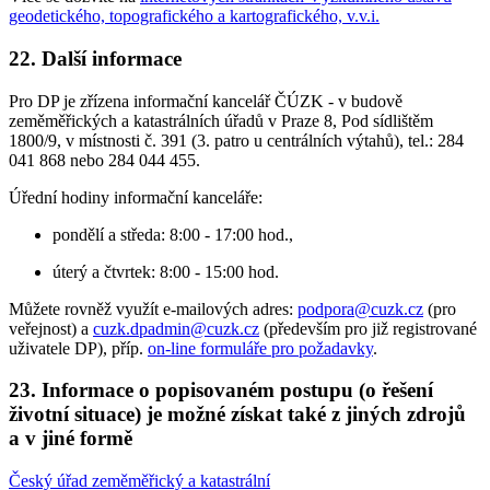
geodetického, topografického a kartografického, v.v.i.
22. Další informace
Pro DP je zřízena informační kancelář ČÚZK - v budově
zeměměřických a katastrálních úřadů v Praze 8, Pod sídlištěm
1800/9, v místnosti č. 391 (3. patro u centrálních výtahů), tel.: 284
041 868 nebo 284 044 455.
Úřední hodiny informační kanceláře:
pondělí a středa: 8:00 - 17:00 hod.,
úterý a čtvrtek: 8:00 - 15:00 hod.
Můžete rovněž využít e-mailových adres:
podpora@cuzk.cz
(pro
veřejnost) a
cuzk.dpadmin@cuzk.cz
(především pro již registrované
uživatele DP), příp.
on-line formuláře pro požadavky
.
23. Informace o popisovaném postupu (o řešení
životní situace) je možné získat také z jiných zdrojů
a v jiné formě
Český úřad zeměměřický a katastrální