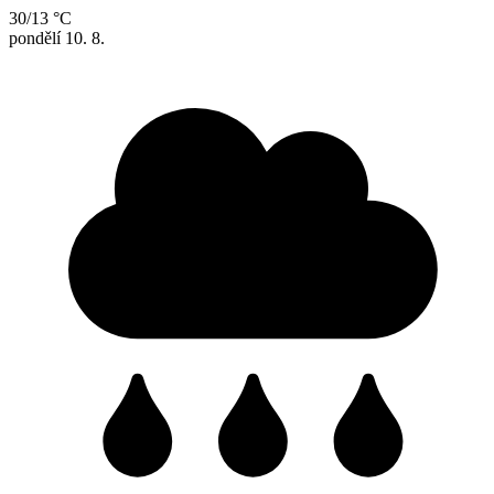
30/13 °C
pondělí
10. 8.