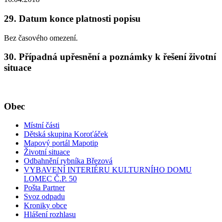
29. Datum konce platnosti popisu
Bez časového omezení.
30. Případná upřesnění a poznámky k řešení životní
situace
Obec
Místní části
Dětská skupina Koroťáček
Mapový portál Mapotip
Životní situace
Odbahnění rybníka Březová
VYBAVENÍ INTERIÉRU KULTURNÍHO DOMU
LOMEC Č.P. 50
Pošta Partner
Svoz odpadu
Kroniky obce
Hlášení rozhlasu