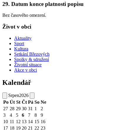
29. Datum konce platnosti popisu
Bez časového omezení.
Život v obci
Aktuality
Sport
Kultura
Setkání Březových
Spolky & sdružení
Životní situace
Akce v obci
Kalendář
Srpen
2026
Po
Út
St
Čt
Pá
So
Ne
27
28
29
30
31
1
2
3
4
5
6
7
8
9
10
11
12
13
14
15
16
17
18
19
20
21
22
23