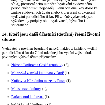
sídla), přerušení nebo ukončení vydávání evidovaného
periodického tisku nejpozději 5 dnů ode dne, kdy došlo ke
změně evidovaných údajů anebo k přerušení či ukončení
vydávání periodického tisku. Při změně vydavatele jsou
vyžadovány podpisy obou vydavatelů, bývalého i
současného.
14. Kteří jsou další účastníci (dotčení) řešení životní
situace
Vydavatel je povinen bezplatně na svůj náklad z každého vydání
periodického tisku do 7 dnů ode dne jeho vydání zajistit dodání
povinných výtisků těmto příjemcům:
Národní knihovna České republiky
(2),
Moravská zemská knihovna v Brně
(1),
Knihovna Národního muzea v Praze
(1),
Ministerstvo kultury
(1),
Parlamentní knihovna
(1),
každá krajská knihovna (1),