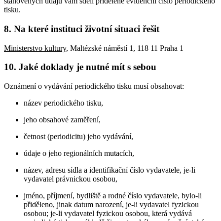
stanovených údajů vám sdělí přidělené evidenční číslo periodického
tisku.
8. Na které instituci životní situaci řešit
Ministerstvo kultury
, Maltézské náměstí 1, 118 11 Praha 1
10. Jaké doklady je nutné mít s sebou
Oznámení o vydávání periodického tisku musí obsahovat:
název periodického tisku,
jeho obsahové zaměření,
četnost (periodicitu) jeho vydávání,
údaje o jeho regionálních mutacích,
název, adresu sídla a identifikační číslo vydavatele, je-li
vydavatel právnickou osobou,
jméno, příjmení, bydliště a rodné číslo vydavatele, bylo-li
přiděleno, jinak datum narození, je-li vydavatel fyzickou
osobou; je-li vydavatel fyzickou osobou, která vydává