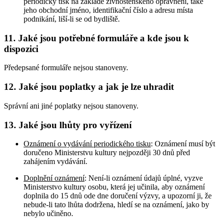
periodický tisk na základě živnostenského oprávnění, také
jeho obchodní jméno, identifikační číslo a adresu místa
podnikání, liší-li se od bydliště.
11. Jaké jsou potřebné formuláře a kde jsou k
dispozici
Předepsané formuláře nejsou stanoveny.
12. Jaké jsou poplatky a jak je lze uhradit
Správní ani jiné poplatky nejsou stanoveny.
13. Jaké jsou lhůty pro vyřízení
Oznámení o vydávání periodického tisku
: Oznámení musí být
doručeno Ministerstvu kultury nejpozději 30 dnů před
zahájením vydávání.
Doplnění oznámení
: Není-li oznámení údajů úplné, vyzve
Ministerstvo kultury osobu, která jej učinila, aby oznámení
doplnila do 15 dnů ode dne doručení výzvy, a upozorní ji, že
nebude-li tato lhůta dodržena, hledí se na oznámení, jako by
nebylo učiněno.