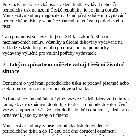
Právnická nebo fyzická osoba, která hodlá vydávat nebo šířit
periodický tisk na území České republiky, je povinna doručit
Ministerstvu kultury nejpozději 30 dnů před zahájením vydávání
periodického tisku písemné oznámení o vydávání periodického
tisku.
Tato povinnost se nevztahuje na Sbírku zákonů, Sbírku
mezinárodních smluv, věstníky a úřední tiskoviny vydávané na
základě zvláštního právního předpisu, ani na periodický tisk
vydávaný výlučně pro vnitřní potřeby vydavatele.
7. Jakým způsobem můžete zahájit řešení životní
situace
Oznámení o vydávání periodického tisku se podává písemně nebo
elektronicky prostřednictvím datové schránky.
Nebude-li oznámení údajů úplné, vyzve vás Ministerstvo kultury k
tomu, abyste oznámení doplnili, a to do 15 dnů ode dne doručení
výzvy, a upozorní vás, že nebude-li tato lhůta dodržena, hledí se na
oznámení, jako by nebylo učiněno.
Ministerstvo kultury zapíše periodický tisk do evidence
periodického tisku a do 15 dnů ode dne doručení oznámení