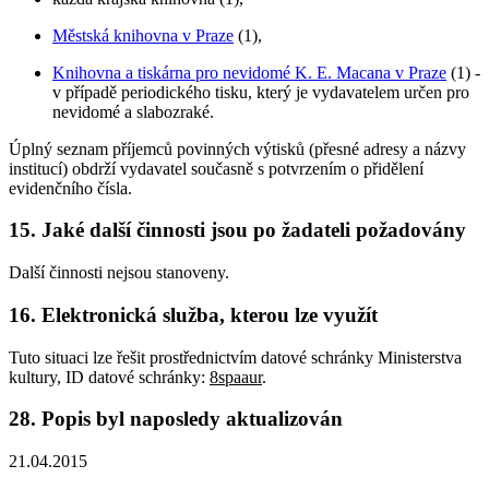
Městská knihovna v Praze
(1),
Knihovna a tiskárna pro nevidomé K. E. Macana v Praze
(1) -
v případě periodického tisku, který je vydavatelem určen pro
nevidomé a slabozraké.
Úplný seznam příjemců povinných výtisků (přesné adresy a názvy
institucí) obdrží vydavatel současně s potvrzením o přidělení
evidenčního čísla.
15. Jaké další činnosti jsou po žadateli požadovány
Další činnosti nejsou stanoveny.
16. Elektronická služba, kterou lze využít
Tuto situaci lze řešit prostřednictvím datové schránky Ministerstva
kultury, ID datové schránky:
8spaaur
.
28. Popis byl naposledy aktualizován
21.04.2015