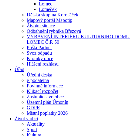
Lomec
Lomeček
Dětská skupina Koroťáček
Mapový portál Mapotip
Životní situace
Odbahnění rybníka Březová
VYBAVENÍ INTERIÉRU KULTURNÍHO DOMU
LOMEC Č.P. 50
Pošta Partner
Svoz odpadu
Kroniky obce
Hlášení rozhlasu
Úřad
Úřední deska
e-podatelna
Povinné informace
Klikací rozpočet
Zastupitelstvo obce
Územní plán Úmonín
GDPR
Místní poplatky 2026
Život v obci
Aktuality
Sport
Kultura