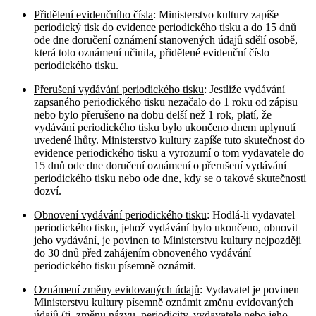
Přidělení evidenčního čísla
: Ministerstvo kultury zapíše
periodický tisk do evidence periodického tisku a do 15 dnů
ode dne doručení oznámení stanovených údajů sdělí osobě,
která toto oznámení učinila, přidělené evidenční číslo
periodického tisku.
Přerušení vydávání periodického tisku
: Jestliže vydávání
zapsaného periodického tisku nezačalo do 1 roku od zápisu
nebo bylo přerušeno na dobu delší než 1 rok, platí, že
vydávání periodického tisku bylo ukončeno dnem uplynutí
uvedené lhůty. Ministerstvo kultury zapíše tuto skutečnost do
evidence periodického tisku a vyrozumí o tom vydavatele do
15 dnů ode dne doručení oznámení o přerušení vydávání
periodického tisku nebo ode dne, kdy se o takové skutečnosti
dozví.
Obnovení vydávání periodického tisku
: Hodlá-li vydavatel
periodického tisku, jehož vydávání bylo ukončeno, obnovit
jeho vydávání, je povinen to Ministerstvu kultury nejpozději
do 30 dnů před zahájením obnoveného vydávání
periodického tisku písemně oznámit.
Oznámení změny evidovaných údajů
: Vydavatel je povinen
Ministerstvu kultury písemně oznámit změnu evidovaných
údajů (tj. změnu názvu, periodicity, vydavatele nebo jeho