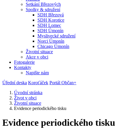
Setkání Březových
Spolky & sdružení
SDH Březová
SDH Korotice
SDH Lomec
SDH Úmonín
Myslivecké sdružení
Norci Úmonín
Chicago Úmonín
Životní situace
Akce v obci
Fotogalerie
Kontakty
Napište nám
Úřední deska
Koroťáček
Portál Občan+
Úvodní stránka
Život v obci
Životní situace
Evidence periodického tisku
Evidence periodického tisku