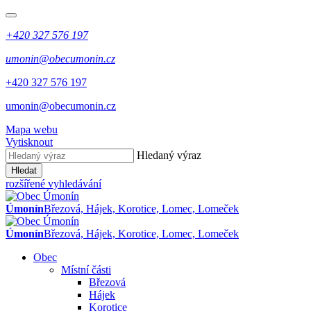
+420 327 576 197
umonin@obecumonin.cz
+420 327 576 197
umonin@obecumonin.cz
Mapa webu
Vytisknout
Hledaný výraz
Hledat
rozšířené vyhledávání
Úmonín
Březová, Hájek, Korotice, Lomec, Lomeček
Úmonín
Březová, Hájek, Korotice, Lomec, Lomeček
Obec
Místní části
Březová
Hájek
Korotice