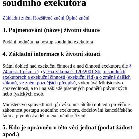
soudního exekutora
Základní znění
Rozšířené znění
Úplné znění
3. Pojmenování (název) životní situace
Podání podnětu na postup soudního exekutora
4. Základní informace k životní situaci
Státní dohled nad exekuční činností a nad činností exekutora dle
§
74 odst. 1 písm. c)
a
§ 76a zákona č. 120/2001 Sb., o soudních
exekutorech a exekuční činnosti (exekuční řád) a o změně dalších
zákonů, ve znění pozdějších předpisů
, vykonává Ministerstvo
spravedlnosti, a to i na základě písemných podnětů právnických
nebo fyzických osob.
Ministerstvo spravedlnosti při výkonu státního dohledu prověřuje
zákonnost postupu soudního exekutora, dodržování kancelářského
řádu a plynulost a délku exekučního řízení.
5. Kdo je oprávněn v této věci jednat (podat žádost
apod.)