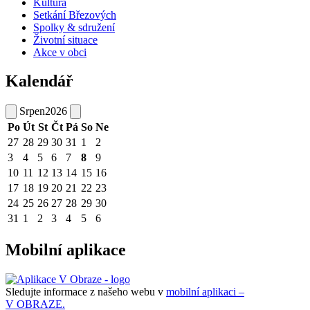
Kultura
Setkání Březových
Spolky & sdružení
Životní situace
Akce v obci
Kalendář
Srpen
2026
Po
Út
St
Čt
Pá
So
Ne
27
28
29
30
31
1
2
3
4
5
6
7
8
9
10
11
12
13
14
15
16
17
18
19
20
21
22
23
24
25
26
27
28
29
30
31
1
2
3
4
5
6
Mobilní aplikace
Sledujte informace z našeho webu v
mobilní aplikaci –
V OBRAZE.