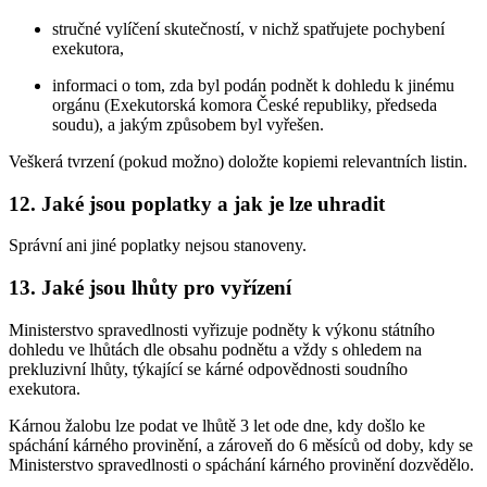
stručné vylíčení skutečností, v nichž spatřujete pochybení
exekutora,
informaci o tom, zda byl podán podnět k dohledu k jinému
orgánu (Exekutorská komora České republiky, předseda
soudu), a jakým způsobem byl vyřešen.
Veškerá tvrzení (pokud možno) doložte kopiemi relevantních listin.
12. Jaké jsou poplatky a jak je lze uhradit
Správní ani jiné poplatky nejsou stanoveny.
13. Jaké jsou lhůty pro vyřízení
Ministerstvo spravedlnosti vyřizuje podněty k výkonu státního
dohledu ve lhůtách dle obsahu podnětu a vždy s ohledem na
prekluzivní lhůty, týkající se kárné odpovědnosti soudního
exekutora.
Kárnou žalobu lze podat ve lhůtě 3 let ode dne, kdy došlo ke
spáchání kárného provinění, a zároveň do 6 měsíců od doby, kdy se
Ministerstvo spravedlnosti o spáchání kárného provinění dozvědělo.