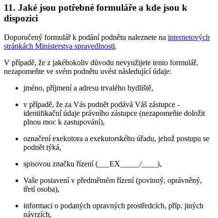
11. Jaké jsou potřebné formuláře a kde jsou k
dispozici
Doporučený formulář k podání podnětu naleznete na
internetových
stránkách Ministerstva spravedlnosti
.
V případě, že z jakéhokoliv důvodu nevyužijete tento formulář,
nezapomeňte ve svém podnětu uvést následující údaje:
jméno, příjmení a adresu trvalého bydliště,
v případě, že za Vás podnět podává Váš zástupce -
identifikační údaje právního zástupce (nezapomeňte doložit
plnou moc k zastupování),
označení exekutora a exekutorského úřadu, jehož postupu se
podnět týká,
spisovou značku řízení (___EX_____/____),
Vaše postavení v předmětném řízení (povinný, oprávněný,
třetí osoba),
informaci o podaných opravných prostředcích, příp. jiných
návrzích,