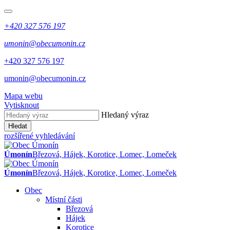
+420 327 576 197
umonin@obecumonin.cz
+420 327 576 197
umonin@obecumonin.cz
Mapa webu
Vytisknout
Hledaný výraz
Hledat
rozšířené vyhledávání
Úmonín
Březová, Hájek, Korotice, Lomec, Lomeček
Úmonín
Březová, Hájek, Korotice, Lomec, Lomeček
Obec
Místní části
Březová
Hájek
Korotice