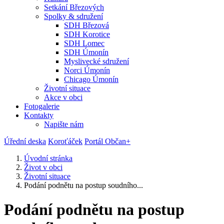
Setkání Březových
Spolky & sdružení
SDH Březová
SDH Korotice
SDH Lomec
SDH Úmonín
Myslivecké sdružení
Norci Úmonín
Chicago Úmonín
Životní situace
Akce v obci
Fotogalerie
Kontakty
Napište nám
Úřední deska
Koroťáček
Portál Občan+
Úvodní stránka
Život v obci
Životní situace
Podání podnětu na postup soudního...
Podání podnětu na postup