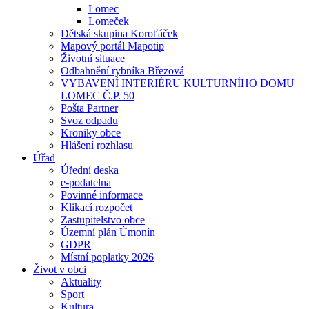
Lomec
Lomeček
Dětská skupina Koroťáček
Mapový portál Mapotip
Životní situace
Odbahnění rybníka Březová
VYBAVENÍ INTERIÉRU KULTURNÍHO DOMU
LOMEC Č.P. 50
Pošta Partner
Svoz odpadu
Kroniky obce
Hlášení rozhlasu
Úřad
Úřední deska
e-podatelna
Povinné informace
Klikací rozpočet
Zastupitelstvo obce
Územní plán Úmonín
GDPR
Místní poplatky 2026
Život v obci
Aktuality
Sport
Kultura