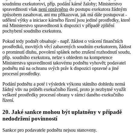
soudnímu exekutorovi, příp. podání kárné žaloby; Ministerstvo
spravedlnosti však
není oprávněno
do postupu exekutora žádným
způsobem zasahovat, ani mu přikazovat, jak má dále postupovat -
udělení výtky a iniciace kárného řízení jsou jediné prostředky, které
má Ministerstvo spravedlnosti k dispozici v případě zjištění
pochybení soudního exekutora.
Pokud tedy podnět obsahuje - např. žádost o vrácení finančních
prostředků, movitých věcí zabavených soudním exekutorem, žádost
o prominutí dluhu, povolení splátek nebo zrušení rozhodnutí soudu,
příp. soudního exekutora, nelze s ohledem na kompetence
Ministerstva spravedlnosti takovému podnětu vyhovět; podavatel
podnětu má na ochranu svých práv k dispozici opravné a jiné
procesní prostředky.
Podání podnětu a poté i výsledek výkonu státního dohledu nemá
žádný vliv na průběh exekučního řízení, proto je nezbytné využít
veškeré prostředky procesní obrany v rámci daného exekučního
řízení.
20. Jaké sankce mohou být uplatněny v případě
nedodržení povinností
Sankce pro podavatele podnětu nejsou stanoveny.