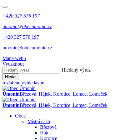
+420 327 576 197
umonin@obecumonin.cz
+420 327 576 197
umonin@obecumonin.cz
Mapa webu
Vytisknout
Hledaný výraz
Hledat
rozšířené vyhledávání
Úmonín
Březová, Hájek, Korotice, Lomec, Lomeček
Úmonín
Březová, Hájek, Korotice, Lomec, Lomeček
Obec
Místní části
Březová
Hájek
Korotice