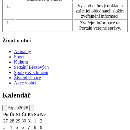
g.
Vystaví daňový doklad a
zašle jej objednateli služby
zveřejnění informací.
h.
Zveřejní informace na
Portálu veřejné správy.
Život v obci
Aktuality
Sport
Kultura
Setkání Březových
Spolky & sdružení
Životní situace
Akce v obci
Kalendář
Srpen
2026
Po
Út
St
Čt
Pá
So
Ne
27
28
29
30
31
1
2
3
4
5
6
7
8
9