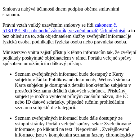
Smlouva nabývá účinnosti dnem podpisu oběma smluvními
stranami.
Právní vztah vniklý uzavřením smlouvy se řídí
zákonem č.
513/1991 Sb., obchodní zákoník, ve znění pozdějších předpisů
, a to
bez ohledu na to, zda objednatelem služby zveřejnění informací je
fyzická osoba, podnikající fyzická osoba nebo právnická osoba.
Ministerstvo vnitra zajistí přístup k těmto informacím tak, že zveřejní
podklady poskytnuté objednatelem v rámci Portálu veřejné správy
způsobem umožňujícím dálkový přístup:
Seznam zveřejněných informací bude dostupný z Karty
subjektu,v řádku Publikované dokumenty. Webová stránka
Karta subjektu je dostupná z detailu konkrétního subjektu v
prostředí Seznamu držitelů datových schránek. Příslušný
subjekt je možno vyhledat přímým zadáním názvu, dle IČ
nebo ID datové schránky, případně ručním prohledáním
seznamu subjektů dle kategorií.
Seznam zveřejněných informací bude dále dostupný ze
vstupní stránky Portálu veřejné správy, sekce Zveřejňované
informace, po kliknutí na text "Nepovinně". Zveřejňované
informace jsou v kompletním seznamu řazeny chronologicky