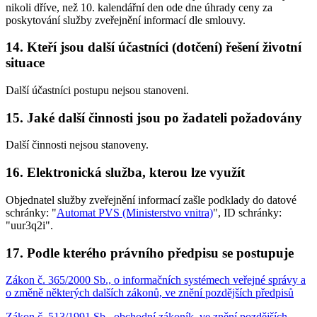
nikoli dříve, než 10. kalendářní den ode dne úhrady ceny za
poskytování služby zveřejnění informací dle smlouvy.
14. Kteří jsou další účastníci (dotčení) řešení životní
situace
Další účastníci postupu nejsou stanoveni.
15. Jaké další činnosti jsou po žadateli požadovány
Další činnosti nejsou stanoveny.
16. Elektronická služba, kterou lze využít
Objednatel služby zveřejnění informací zašle podklady do datové
schránky: "
Automat PVS (Ministerstvo vnitra)
", ID schránky:
"uur3q2i".
17. Podle kterého právního předpisu se postupuje
Zákon č. 365/2000 Sb., o informačních systémech veřejné správy a
o změně některých dalších zákonů, ve znění pozdějších předpisů
Zákon č. 513/1991 Sb., obchodní zákoník, ve znění pozdějších