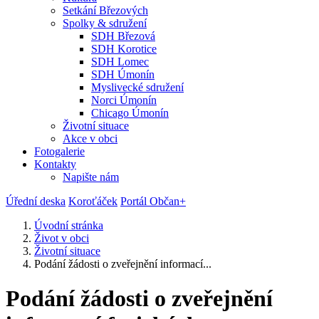
Setkání Březových
Spolky & sdružení
SDH Březová
SDH Korotice
SDH Lomec
SDH Úmonín
Myslivecké sdružení
Norci Úmonín
Chicago Úmonín
Životní situace
Akce v obci
Fotogalerie
Kontakty
Napište nám
Úřední deska
Koroťáček
Portál Občan+
Úvodní stránka
Život v obci
Životní situace
Podání žádosti o zveřejnění informací...
Podání žádosti o zveřejnění