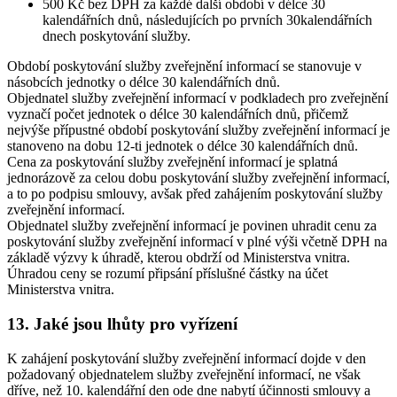
500 Kč bez DPH za každé další období v délce 30
kalendářních dnů, následujících po prvních 30kalendářních
dnech poskytování služby.
Období poskytování služby zveřejnění informací se stanovuje v
násobcích jednotky o délce 30 kalendářních dnů.
Objednatel služby zveřejnění informací v podkladech pro zveřejnění
vyznačí počet jednotek o délce 30 kalendářních dnů, přičemž
nejvýše přípustné období poskytování služby zveřejnění informací je
stanoveno na dobu 12-ti jednotek o délce 30 kalendářních dnů.
Cena za poskytování služby zveřejnění informací je splatná
jednorázově za celou dobu poskytování služby zveřejnění informací,
a to po podpisu smlouvy, avšak před zahájením poskytování služby
zveřejnění informací.
Objednatel služby zveřejnění informací je povinen uhradit cenu za
poskytování služby zveřejnění informací v plné výši včetně DPH na
základě výzvy k úhradě, kterou obdrží od Ministerstva vnitra.
Úhradou ceny se rozumí připsání příslušné částky na účet
Ministerstva vnitra.
13. Jaké jsou lhůty pro vyřízení
K zahájení poskytování služby zveřejnění informací dojde v den
požadovaný objednatelem služby zveřejnění informací, ne však
dříve, než 10. kalendářní den ode dne nabytí účinnosti smlouvy a