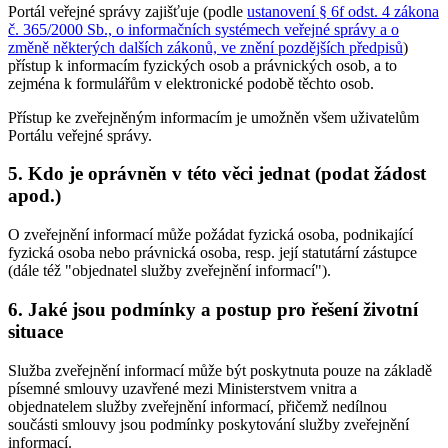
Portál veřejné správy zajišťuje (podle
ustanovení § 6f odst. 4 zákona
č. 365/2000 Sb., o informačních systémech veřejné správy a o
změně některých dalších zákonů, ve znění pozdějších předpisů
)
přístup k informacím fyzických osob a právnických osob, a to
zejména k formulářům v elektronické podobě těchto osob.
Přístup ke zveřejněným informacím je umožněn všem uživatelům
Portálu veřejné správy.
5. Kdo je oprávněn v této věci jednat (podat žádost
apod.)
O zveřejnění informací může požádat fyzická osoba, podnikající
fyzická osoba nebo právnická osoba, resp. její statutární zástupce
(dále též "objednatel služby zveřejnění informací").
6. Jaké jsou podmínky a postup pro řešení životní
situace
Služba zveřejnění informací může být poskytnuta pouze na základě
písemné smlouvy uzavřené mezi Ministerstvem vnitra a
objednatelem služby zveřejnění informací, přičemž nedílnou
součásti smlouvy jsou podmínky poskytování služby zveřejnění
informací.