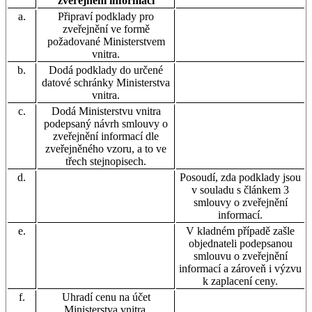
zveřejnění informací
a.
Připraví podklady pro
zveřejnění ve formě
požadované Ministerstvem
vnitra.
b.
Dodá podklady do určené
datové schránky Ministerstva
vnitra.
c.
Dodá Ministerstvu vnitra
podepsaný návrh smlouvy o
zveřejnění informací dle
zveřejněného vzoru, a to ve
třech stejnopisech.
d.
Posoudí, zda podklady jsou
v souladu s článkem 3
smlouvy o zveřejnění
informací.
e.
V kladném případě zašle
objednateli podepsanou
smlouvu o zveřejnění
informací a zároveň i výzvu
k zaplacení ceny.
f.
Uhradí cenu na účet
Ministerstva vnitra.