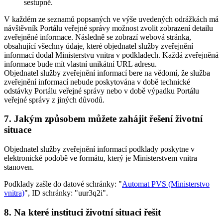
sestupně.
V každém ze seznamů popsaných ve výše uvedených odrážkách má
návštěvník Portálu veřejné správy možnost zvolit zobrazení detailu
zveřejněné informace. Následně se zobrazí webová stránka,
obsahující všechny údaje, které objednatel služby zveřejnění
informací dodal Ministerstvu vnitra v podkladech. Každá zveřejněná
informace bude mít vlastní unikátní URL adresu.
Objednatel služby zveřejnění informací bere na vědomí, že služba
zveřejnění informací nebude poskytována v době technické
odstávky Portálu veřejné správy nebo v době výpadku Portálu
veřejné správy z jiných důvodů.
7. Jakým způsobem můžete zahájit řešení životní
situace
Objednatel služby zveřejnění informací podklady poskytne v
elektronické podobě ve formátu, který je Ministerstvem vnitra
stanoven.
Podklady zašle do datové schránky: "
Automat PVS (Ministerstvo
vnitra)
", ID schránky: "uur3q2i".
8. Na které instituci životní situaci řešit