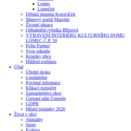
Lomec
Lomeček
Dětská skupina Koroťáček
Mapový portál Mapotip
Životní situace
Odbahnění rybníka Březová
VYBAVENÍ INTERIÉRU KULTURNÍHO DOMU
LOMEC Č.P. 50
Pošta Partner
Svoz odpadu
Kroniky obce
Hlášení rozhlasu
Úřad
Úřední deska
e-podatelna
Povinné informace
Klikací rozpočet
Zastupitelstvo obce
Územní plán Úmonín
GDPR
Místní poplatky 2026
Život v obci
Aktuality
Sport
Kultura