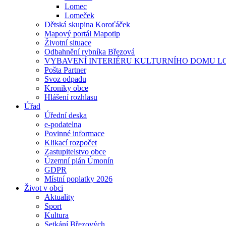
Lomec
Lomeček
Dětská skupina Koroťáček
Mapový portál Mapotip
Životní situace
Odbahnění rybníka Březová
VYBAVENÍ INTERIÉRU KULTURNÍHO DOMU LOM
Pošta Partner
Svoz odpadu
Kroniky obce
Hlášení rozhlasu
Úřad
Úřední deska
e-podatelna
Povinné informace
Klikací rozpočet
Zastupitelstvo obce
Územní plán Úmonín
GDPR
Místní poplatky 2026
Život v obci
Aktuality
Sport
Kultura
Setkání Březových