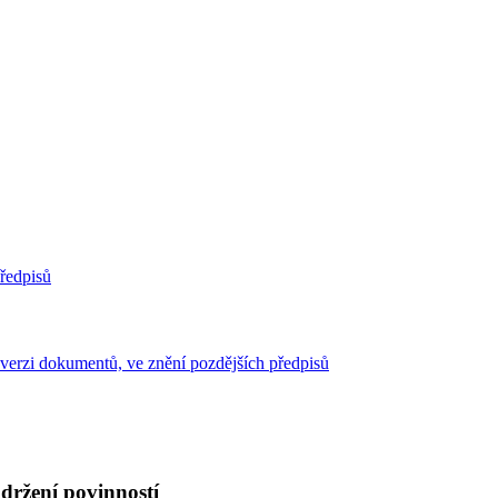
předpisů
verzi dokumentů, ve znění pozdějších předpisů
držení povinností