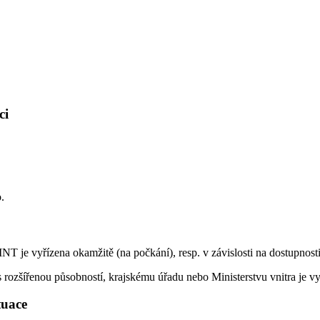
ci
.
T je vyřízena okamžitě (na počkání), resp. v závislosti na dostupnos
rozšířenou působností, krajskému úřadu nebo Ministerstvu vnitra je vy
ituace