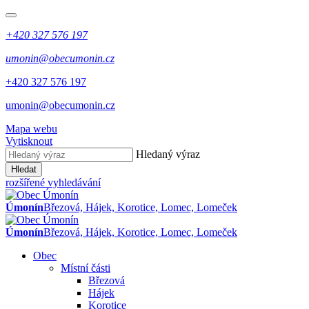
+420 327 576 197
umonin@obecumonin.cz
+420 327 576 197
umonin@obecumonin.cz
Mapa webu
Vytisknout
Hledaný výraz
Hledat
rozšířené vyhledávání
Úmonín
Březová, Hájek, Korotice, Lomec, Lomeček
Úmonín
Březová, Hájek, Korotice, Lomec, Lomeček
Obec
Místní části
Březová
Hájek
Korotice