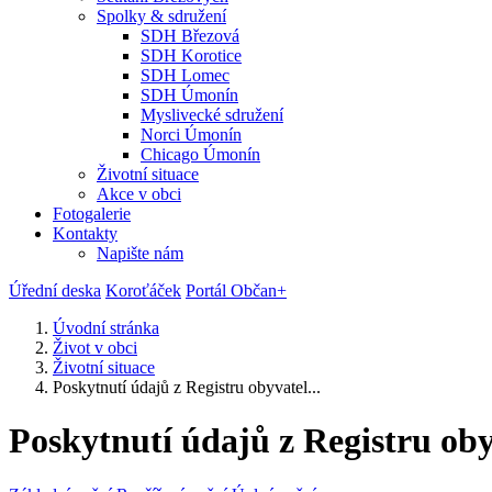
Spolky & sdružení
SDH Březová
SDH Korotice
SDH Lomec
SDH Úmonín
Myslivecké sdružení
Norci Úmonín
Chicago Úmonín
Životní situace
Akce v obci
Fotogalerie
Kontakty
Napište nám
Úřední deska
Koroťáček
Portál Občan+
Úvodní stránka
Život v obci
Životní situace
Poskytnutí údajů z Registru obyvatel...
Poskytnutí údajů z Registru oby