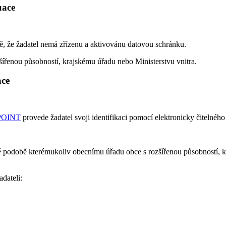
uace
, že žadatel nemá zřízenu a aktivovánu datovou schránku.
ířenou působností, krajskému úřadu nebo Ministerstvu vnitra.
ace
 POINT
provede žadatel svoji identifikaci pomocí elektronicky čitelnéh
nné podobě kterémukoliv obecnímu úřadu obce s rozšířenou působností,
dateli: