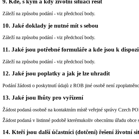
9. Kde, s kým a kdy životní situaci řešit
Záleží na způsobu podání - viz předchozí body.
10. Jaké doklady je nutné mít s sebou
Záleží na způsobu podání - viz předchozí body.
11. Jaké jsou potřebné formuláře a kde jsou k dispozi
Záleží na způsobu podání - viz předchozí body.
12. Jaké jsou poplatky a jak je lze uhradit
Podání žádosti o poskytnutí údajů z ROB jiné osobě není zpoplatněno
13. Jaké jsou lhůty pro vyřízení
Žádost podaná osobně na kontaktním místě veřejné správy Czech POIN
Žádost podaná v listinné podobě kterémukoliv obecnímu úřadu obce s 
14. Kteří jsou další účastníci (dotčení) řešení životní s