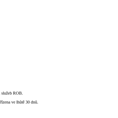
ti služeb ROB.
řízena ve lhůtě 30 dnů.