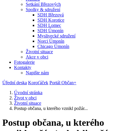
Setkání Březových
Spolky & sdružení
SDH Březová
SDH Korotice
SDH Lomec
SDH Úmonín
Myslivecké sdružení
Norci Úmonín
Chicago Úmonín
Životní situace
Akce v obci
Fotogalerie
Kontakty
Napište nám
Úřední deska
Koroťáček
Portál Občan+
Úvodní stránka
Život v obci
Životní situace
Postup občana, u kterého vznikl požár...
Postup občana, u kterého