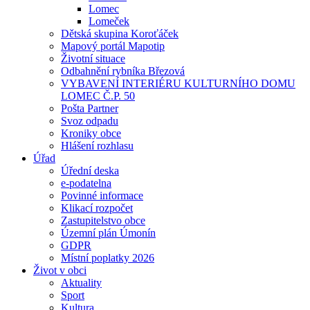
Lomec
Lomeček
Dětská skupina Koroťáček
Mapový portál Mapotip
Životní situace
Odbahnění rybníka Březová
VYBAVENÍ INTERIÉRU KULTURNÍHO DOMU
LOMEC Č.P. 50
Pošta Partner
Svoz odpadu
Kroniky obce
Hlášení rozhlasu
Úřad
Úřední deska
e-podatelna
Povinné informace
Klikací rozpočet
Zastupitelstvo obce
Územní plán Úmonín
GDPR
Místní poplatky 2026
Život v obci
Aktuality
Sport
Kultura