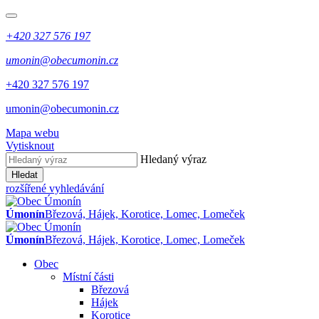
+420 327 576 197
umonin@obecumonin.cz
+420 327 576 197
umonin@obecumonin.cz
Mapa webu
Vytisknout
Hledaný výraz
Hledat
rozšířené vyhledávání
Úmonín
Březová, Hájek, Korotice, Lomec, Lomeček
Úmonín
Březová, Hájek, Korotice, Lomec, Lomeček
Obec
Místní části
Březová
Hájek
Korotice