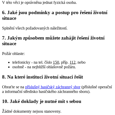
V této věci je oprávněna jednat fyzická osoba.
6. Jaké jsou podmínky a postup pro řešení životní
situace
Splnění všech požadovaných náležitostí.
7. Jakým způsobem můžete zahájit řešení životní
situace
Požár ohlaste:
telefonicky - na tel. číslo
150
, příp.
112
, nebo
osobně - na nejbližší ohlašovně požáru.
8. Na které instituci životní situaci řešit
Obraťte se na
příslušný hasičský záchranný sbor
(příslušné operační
a informační středisko hasičského záchranného sboru).
10. Jaké doklady je nutné mít s sebou
Žádné dokumenty nejsou stanoveny.