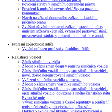
Povolení stavby v silničním ochranném pásmu
Povolení k umístění pevné překážky na pozemní
komunikaci
Návrh na zřízení dopravního zařízení - krátkého
příčného prahu
Zvláštní užívání - reklamní zařízení, stavební práce,
umístění inženýrských sítí, vyhrazené parkovací stání,
provozování stánků, sportovní a kulturní akce apod.
Profesní způsobilost řidiče
Vydání průkazu profesní způsobilosti řidiče
Registrace vozidel
Zánik silničního vozidla
Žádost o zápis změn údajů v registru silničních vozidel
Zápis silničního vozidla do registru silničních vozidel -
nové, dosud neregistrované silniční vozidlo
Vyřazení silničního vozidla z provozu
Žádost o zápis změny vlastníka silničního vozidla
Zápis silničního vozidla do registru silničních vozidel -
ojeté silniční vozidlo, dovezené z jiného členského státu
Evropské unie
Vývoz silničního vozidla z České republiky a přidělení
registrační značky pro vývoz do jiného státu
Doklad o ekologické likvidaci vozidla (potvrzení o