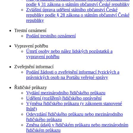
podle § 31 zákona o státním občanství České republiky
Zvláštní úprava udělení státního občanství České
republiky podle § 28 zákona o státním občanství České
republiky
Trestní oznámení
Podání trestního oznámení
Vypravení pohřbu
Úmrtí osoby nebo nález lidských pozůstatků a
vypravení pohřbu
Zveřejnění informací
Podání žádosti o zveřejnění informací fyzických a
právnických osob na Portálu veřejné správy
Řidičské průkazy
Vydání mezinárodního řidičského průkazu
Udělení (rozšíření) řidičského oprávnění
Výměna řidičského průkazu (v zákonem stanovené
lhůtě)
Odevzdání řidičského průkazu nebo mezinárodního
řidičského průkazu
Změna údajů v řidičském průkazu nebo mezinárodním
řidičském průkazu