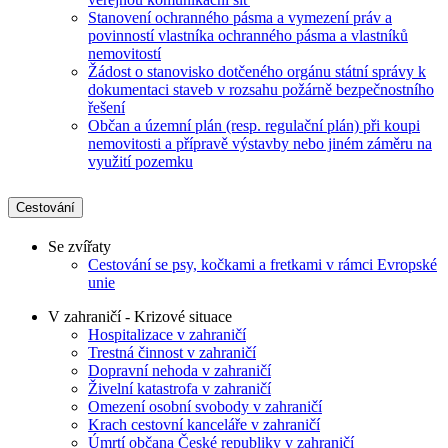
Stanovení ochranného pásma a vymezení práv a
povinností vlastníka ochranného pásma a vlastníků
nemovitostí
Žádost o stanovisko dotčeného orgánu státní správy k
dokumentaci staveb v rozsahu požárně bezpečnostního
řešení
Občan a územní plán (resp. regulační plán) při koupi
nemovitosti a přípravě výstavby nebo jiném záměru na
využití pozemku
Cestování
Se zvířaty
Cestování se psy, kočkami a fretkami v rámci Evropské
unie
V zahraničí - Krizové situace
Hospitalizace v zahraničí
Trestná činnost v zahraničí
Dopravní nehoda v zahraničí
Živelní katastrofa v zahraničí
Omezení osobní svobody v zahraničí
Krach cestovní kanceláře v zahraničí
Úmrtí občana České republiky v zahraničí