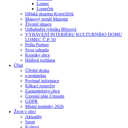
Lomec
Lomeček
Dětská skupina Koroťáček
Mapový portál Mapotip
Životní situace
Odbahnění rybníka Březová
VYBAVENÍ INTERIÉRU KULTURNÍHO DOMU
LOMEC Č.P. 50
Pošta Partner
Svoz odpadu
Kroniky obce
Hlášení rozhlasu
Úřad
Úřední deska
e-podatelna
Povinné informace
Klikací rozpočet
Zastupitelstvo obce
Územní plán Úmonín
GDPR
Místní poplatky 2026
Život v obci
Aktuality
Sport
Kultura