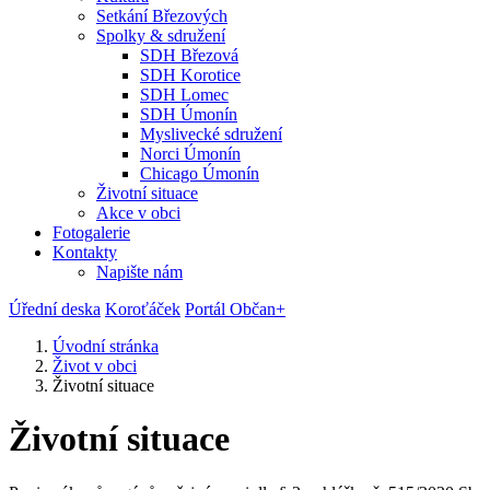
Setkání Březových
Spolky & sdružení
SDH Březová
SDH Korotice
SDH Lomec
SDH Úmonín
Myslivecké sdružení
Norci Úmonín
Chicago Úmonín
Životní situace
Akce v obci
Fotogalerie
Kontakty
Napište nám
Úřední deska
Koroťáček
Portál Občan+
Úvodní stránka
Život v obci
Životní situace
Životní situace