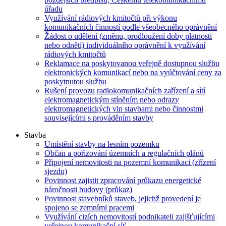
úřadu
Využívání rádiových kmitočtů při výkonu
komunikačních činností podle všeobecného oprávnění
Žádost o udělení (změnu, prodloužení doby platnosti
nebo odnětí) individuálního oprávnění k využívání
rádiových kmitočtů
Reklamace na poskytovanou veřejně dostupnou službu
elektronických komunikací nebo na vyúčtování ceny za
poskytnutou službu
Rušení provozu radiokomunikačních zařízení a sítí
elektromagnetickým stíněním nebo odrazy
elektromagnetických vln stavbami nebo činnostmi
souvisejícími s prováděním stavby
Stavba
Umístění stavby na lesním pozemku
Občan a pořizování územních a regulačních plánů
Připojení nemovitosti na pozemní komunikaci (zřízení
sjezdu)
Povinnost zajistit zpracování průkazu energetické
náročnosti budovy (průkaz)
Povinnost stavebníků staveb, jejichž provedení je
spojeno se zemními pracemi
Využívání cizích nemovitostí podnikateli zajišťujícími
veřejnou komunikační síť