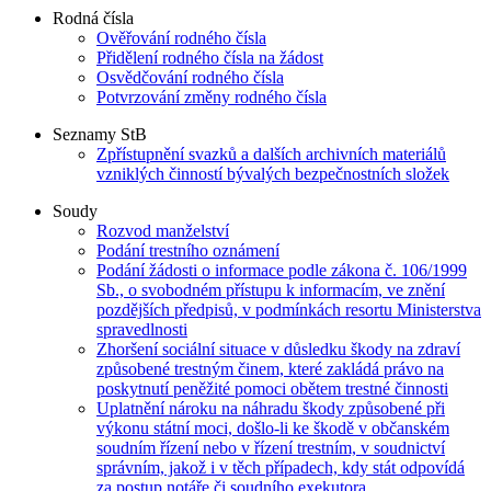
Rodná čísla
Ověřování rodného čísla
Přidělení rodného čísla na žádost
Osvědčování rodného čísla
Potvrzování změny rodného čísla
Seznamy StB
Zpřístupnění svazků a dalších archivních materiálů
vzniklých činností bývalých bezpečnostních složek
Soudy
Rozvod manželství
Podání trestního oznámení
Podání žádosti o informace podle zákona č. 106/1999
Sb., o svobodném přístupu k informacím, ve znění
pozdějších předpisů, v podmínkách resortu Ministerstva
spravedlnosti
Zhoršení sociální situace v důsledku škody na zdraví
způsobené trestným činem, které zakládá právo na
poskytnutí peněžité pomoci obětem trestné činnosti
Uplatnění nároku na náhradu škody způsobené při
výkonu státní moci, došlo-li ke škodě v občanském
soudním řízení nebo v řízení trestním, v soudnictví
správním, jakož i v těch případech, kdy stát odpovídá
za postup notáře či soudního exekutora