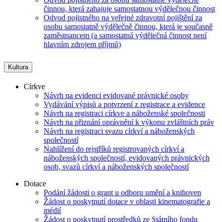
činnou, která zahajuje samostatnou výdělečnou činnost
Odvod pojistného na veřejné zdravotní pojištění za
osobu samostatně výdělečně činnou, která je současně
zaměstnancem (a samostatná výdělečná činnost není
hlavním zdrojem příjmů)
Kultura
Církve
Návrh na evidenci evidované právnické osoby
Vydávání výpisů a potvrzení z registrace a evidence
Návrh na registraci církve a náboženské společnosti
Návrh na přiznání oprávnění k výkonu zvláštních práv
Návrh na registraci svazu církví a náboženských
společností
Nahlížení do rejstříků registrovaných církví a
náboženských společností, evidovaných právnických
osob, svazů církví a náboženských společností
Dotace
Podání žádosti o grant u odboru umění a knihoven
Žádost o poskytnutí dotace v oblasti kinematografie a
médií
Žádost o poskytnutí prostředků ze Státního fondu