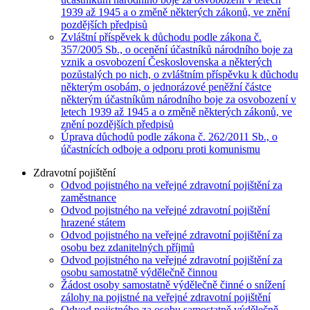
1939 až 1945 a o změně některých zákonů, ve znění
pozdějších předpisů
Zvláštní příspěvek k důchodu podle zákona č.
357/2005 Sb., o ocenění účastníků národního boje za
vznik a osvobození Československa a některých
pozůstalých po nich, o zvláštním příspěvku k důchodu
některým osobám, o jednorázové peněžní částce
některým účastníkům národního boje za osvobození v
letech 1939 až 1945 a o změně některých zákonů, ve
znění pozdějších předpisů
Úprava důchodů podle zákona č. 262/2011 Sb., o
účastnících odboje a odporu proti komunismu
Zdravotní pojištění
Odvod pojistného na veřejné zdravotní pojištění za
zaměstnance
Odvod pojistného na veřejné zdravotní pojištění
hrazené státem
Odvod pojistného na veřejné zdravotní pojištění za
osobu bez zdanitelných příjmů
Odvod pojistného na veřejné zdravotní pojištění za
osobu samostatně výdělečně činnou
Žádost osoby samostatně výdělečně činné o snížení
zálohy na pojistné na veřejné zdravotní pojištění
Odvod pojistného za osobu samostatně výdělečně