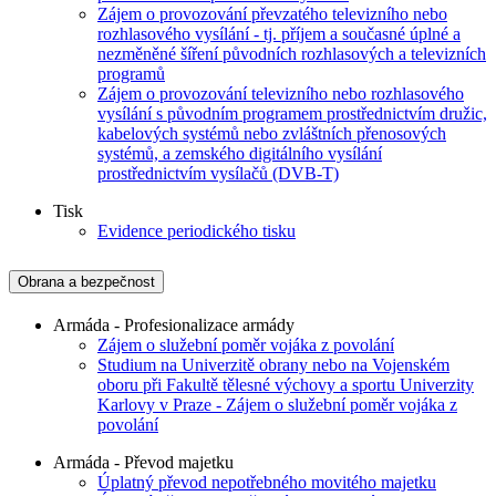
Zájem o provozování převzatého televizního nebo
rozhlasového vysílání - tj. příjem a současné úplné a
nezměněné šíření původních rozhlasových a televizních
programů
Zájem o provozování televizního nebo rozhlasového
vysílání s původním programem prostřednictvím družic,
kabelových systémů nebo zvláštních přenosových
systémů, a zemského digitálního vysílání
prostřednictvím vysílačů (DVB-T)
Tisk
Evidence periodického tisku
Obrana a bezpečnost
Armáda - Profesionalizace armády
Zájem o služební poměr vojáka z povolání
Studium na Univerzitě obrany nebo na Vojenském
oboru při Fakultě tělesné výchovy a sportu Univerzity
Karlovy v Praze - Zájem o služební poměr vojáka z
povolání
Armáda - Převod majetku
Úplatný převod nepotřebného movitého majetku