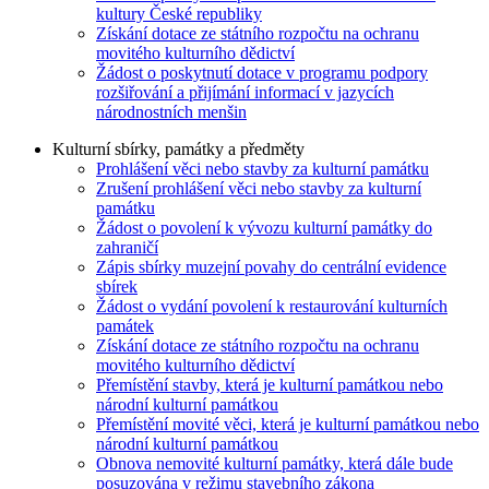
kultury České republiky
Získání dotace ze státního rozpočtu na ochranu
movitého kulturního dědictví
Žádost o poskytnutí dotace v programu podpory
rozšiřování a přijímání informací v jazycích
národnostních menšin
Kulturní sbírky, památky a předměty
Prohlášení věci nebo stavby za kulturní památku
Zrušení prohlášení věci nebo stavby za kulturní
památku
Žádost o povolení k vývozu kulturní památky do
zahraničí
Zápis sbírky muzejní povahy do centrální evidence
sbírek
Žádost o vydání povolení k restaurování kulturních
památek
Získání dotace ze státního rozpočtu na ochranu
movitého kulturního dědictví
Přemístění stavby, která je kulturní památkou nebo
národní kulturní památkou
Přemístění movité věci, která je kulturní památkou nebo
národní kulturní památkou
Obnova nemovité kulturní památky, která dále bude
posuzována v režimu stavebního zákona