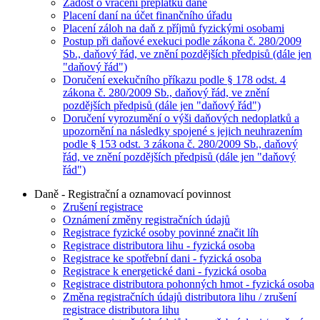
Žádost o vrácení přeplatku daně
Placení daní na účet finančního úřadu
Placení záloh na daň z příjmů fyzickými osobami
Postup při daňové exekuci podle zákona č. 280/2009
Sb., daňový řád, ve znění pozdějších předpisů (dále jen
"daňový řád")
Doručení exekučního příkazu podle § 178 odst. 4
zákona č. 280/2009 Sb., daňový řád, ve znění
pozdějších předpisů (dále jen "daňový řád")
Doručení vyrozumění o výši daňových nedoplatků a
upozornění na následky spojené s jejich neuhrazením
podle § 153 odst. 3 zákona č. 280/2009 Sb., daňový
řád, ve znění pozdějších předpisů (dále jen "daňový
řád")
Daně - Registrační a oznamovací povinnost
Zrušení registrace
Oznámení změny registračních údajů
Registrace fyzické osoby povinné značit líh
Registrace distributora lihu - fyzická osoba
Registrace ke spotřební dani - fyzická osoba
Registrace k energetické dani - fyzická osoba
Registrace distributora pohonných hmot - fyzická osoba
Změna registračních údajů distributora lihu / zrušení
registrace distributora lihu