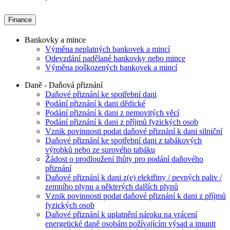
Finance
Bankovky a mince
Výměna neplatných bankovek a mincí
Odevzdání padělané bankovky nebo mince
Výměna poškozených bankovek a mincí
Daně - Daňová přiznání
Daňové přiznání ke spotřební dani
Podání přiznání k dani dědické
Podání přiznání k dani z nemovitých věcí
Podání přiznání k dani z příjmů fyzických osob
Vznik povinnosti podat daňové přiznání k dani silniční
Daňové přiznání ke spotřební dani z tabákových
výrobků nebo ze surového tabáku
Žádost o prodloužení lhůty pro podání daňového
přiznání
Daňové přiznání k dani z(e) elektřiny / pevných paliv /
zemního plynu a některých dalších plynů
Vznik povinnosti podat daňové přiznání k dani z příjmů
fyzických osob
Daňové přiznání k uplatnění nároku na vrácení
energetické daně osobám požívajícím výsad a imunit