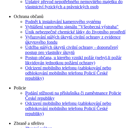
Úplatný převod nepotřebného nemovitého majetku do
vlastnictví fyzických a právnických osob
Ochrana občanů
Podnět k instalování kamerového systému
Vyhlášení varovného signálu "Všeobecná výstraha"
Únik nebezpečné chemické látky do životního prostředí
Vyřazování stálých úkrytů civilní ochrany z evidence
úkrytového fondu
Údržba stálých úkrytů civilní ochrany - doporučený
postup pro vlastníky úkrytů
Postup občana, u kterého vznikl požár (nebyl-li požár
likvidován jednotkou požární ochrany)
Odcizení mobilního telefonu (zablokování nebo
odblokování mobilního telefonu Policií České
republiky)
Policie
Podání stížnosti na příslušníka či zaměstnance Policie
České republiky
Odcizení mobilního telefonu (zablokování nebo
odblokování mobilního telefonu Policií České
republiky)
Zbraně a střelivo