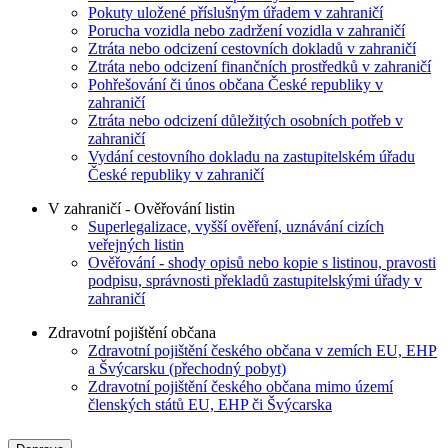
Pokuty uložené příslušným úřadem v zahraničí
Porucha vozidla nebo zadržení vozidla v zahraničí
Ztráta nebo odcizení cestovních dokladů v zahraničí
Ztráta nebo odcizení finančních prostředků v zahraničí
Pohřešování či únos občana České republiky v
zahraničí
Ztráta nebo odcizení důležitých osobních potřeb v
zahraničí
Vydání cestovního dokladu na zastupitelském úřadu
České republiky v zahraničí
V zahraničí - Ověřování listin
Superlegalizace, vyšší ověření, uznávání cizích
veřejných listin
Ověřování - shody opisů nebo kopie s listinou, pravosti
podpisu, správnosti překladů zastupitelskými úřady v
zahraničí
Zdravotní pojištění občana
Zdravotní pojištění českého občana v zemích EU, EHP
a Švýcarsku (přechodný pobyt)
Zdravotní pojištění českého občana mimo území
členských států EU, EHP či Švýcarska