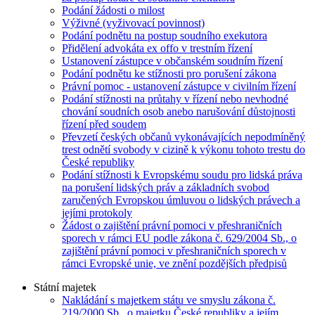
Podání žádosti o milost
Výživné (vyživovací povinnost)
Podání podnětu na postup soudního exekutora
Přidělení advokáta ex offo v trestním řízení
Ustanovení zástupce v občanském soudním řízení
Podání podnětu ke stížnosti pro porušení zákona
Právní pomoc - ustanovení zástupce v civilním řízení
Podání stížnosti na průtahy v řízení nebo nevhodné
chování soudních osob anebo narušování důstojnosti
řízení před soudem
Převzetí českých občanů vykonávajících nepodmíněný
trest odnětí svobody v cizině k výkonu tohoto trestu do
České republiky
Podání stížnosti k Evropskému soudu pro lidská práva
na porušení lidských práv a základních svobod
zaručených Evropskou úmluvou o lidských právech a
jejími protokoly
Žádost o zajištění právní pomoci v přeshraničních
sporech v rámci EU podle zákona č. 629/2004 Sb., o
zajištění právní pomoci v přeshraničních sporech v
rámci Evropské unie, ve znění pozdějších předpisů
Státní majetek
Nakládání s majetkem státu ve smyslu zákona č.
219/2000 Sb., o majetku České republiky a jejím