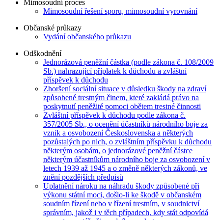
Mimosoudní proces
Mimosoudní řešení sporu, mimosoudní vyrovnání
Občanské průkazy
Vydání občanského průkazu
Odškodnění
Jednorázová peněžní částka (podle zákona č. 108/2009
Sb.) nahrazující příplatek k důchodu a zvláštní
příspěvek k důchodu
Zhoršení sociální situace v důsledku škody na zdraví
způsobené trestným činem, které zakládá právo na
poskytnutí peněžité pomoci obětem trestné činnosti
Zvláštní příspěvek k důchodu podle zákona č.
357/2005 Sb., o ocenění účastníků národního boje za
vznik a osvobození Československa a některých
pozůstalých po nich, o zvláštním příspěvku k důchodu
některým osobám, o jednorázové peněžní částce
některým účastníkům národního boje za osvobození v
letech 1939 až 1945 a o změně některých zákonů, ve
znění pozdějších předpisů
Uplatnění nároku na náhradu škody způsobené při
výkonu státní moci, došlo-li ke škodě v občanském
soudním řízení nebo v řízení trestním, v soudnictví
správním, jakož i v těch případech, kdy stát odpovídá