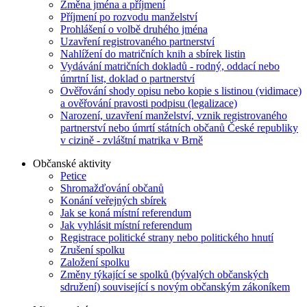
Změna jména a příjmení
Příjmení po rozvodu manželství
Prohlášení o volbě druhého jména
Uzavření registrovaného partnerství
Nahlížení do matričních knih a sbírek listin
Vydávání matričních dokladů - rodný, oddací nebo
úmrtní list, doklad o partnerství
Ověřování shody opisu nebo kopie s listinou (vidimace)
a ověřování pravosti podpisu (legalizace)
Narození, uzavření manželství, vznik registrovaného
partnerství nebo úmrtí státních občanů České republiky
v cizině - zvláštní matrika v Brně
Občanské aktivity
Petice
Shromažďování občanů
Konání veřejných sbírek
Jak se koná místní referendum
Jak vyhlásit místní referendum
Registrace politické strany nebo politického hnutí
Zrušení spolku
Založení spolku
Změny týkající se spolků (bývalých občanských
sdružení) související s novým občanským zákoníkem