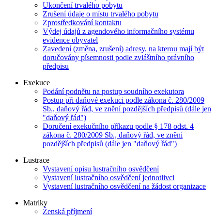
Ukončení trvalého pobytu
Zrušení údaje o místu trvalého pobytu
Zprostředkování kontaktu
Výdej údajů z agendového informačního systému
evidence obyvatel
Zavedení (změna, zrušení) adresy, na kterou mají být
doručovány písemnosti podle zvláštního právního
předpisu
Exekuce
Podání podnětu na postup soudního exekutora
Postup při daňové exekuci podle zákona č. 280/2009
Sb., daňový řád, ve znění pozdějších předpisů (dále jen
"daňový řád")
Doručení exekučního příkazu podle § 178 odst. 4
zákona č. 280/2009 Sb., daňový řád, ve znění
pozdějších předpisů (dále jen "daňový řád")
Lustrace
Vystavení opisu lustračního osvědčení
Vystavení lustračního osvědčení jednotlivci
Vystavení lustračního osvědčení na žádost organizace
Matriky
Ženská příjmení