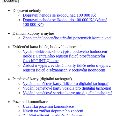
Doprava
Dopravní nehody
Dopravní nehoda se škodou nad 100 000 Kč
Dopravní nehoda se škodou do 100 000 Kč (včetně
100 000 Kč)
Dálniční kupóny a mýtné
Zpoplatnění obecného užívání pozemních komunikací
Evidenční karta řidiče, bodové hodnocení
Vydání elektronického výpisu bodového hodnocení
řidiče z Centrálního registru řidičů prostřednictvím
CzechPOINT@home
Žádost o výpis z evidenční karty řidiče nebo o výpis z
registru řidičů o záznamech v bodovém hodnocení
Paměťové karty (digitální tachograf)
Vydání paměťové karty řidiče pro digitální tachograf
Vydání paměťové karty vozidla pro digitální tachograf
Vydání paměťové servisní karty pro digitální tachograf
Pozemní komunikace
Uzavírka pozemní komunikace
Návrh na změnu dopravního značení
Zvláštní užívání - nadměrná přeprava