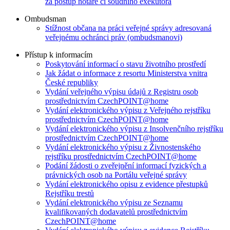
za postup notáře či soudního exekutora
Ombudsman
Stížnost občana na práci veřejné správy adresovaná
veřejnému ochránci práv (ombudsmanovi)
Přístup k informacím
Poskytování informací o stavu životního prostředí
Jak žádat o informace z resortu Ministerstva vnitra
České republiky
Vydání veřejného výpisu údajů z Registru osob
prostřednictvím CzechPOINT@home
Vydání elektronického výpisu z Veřejného rejstříku
prostřednictvím CzechPOINT@home
Vydání elektronického výpisu z Insolvenčního rejstříku
prostřednictvím CzechPOINT@home
Vydání elektronického výpisu z Živnostenského
rejstříku prostřednictvím CzechPOINT@home
Podání žádosti o zveřejnění informací fyzických a
právnických osob na Portálu veřejné správy
Vydání elektronického opisu z evidence přestupků
Rejstříku trestů
Vydání elektronického výpisu ze Seznamu
kvalifikovaných dodavatelů prostřednictvím
CzechPOINT@home