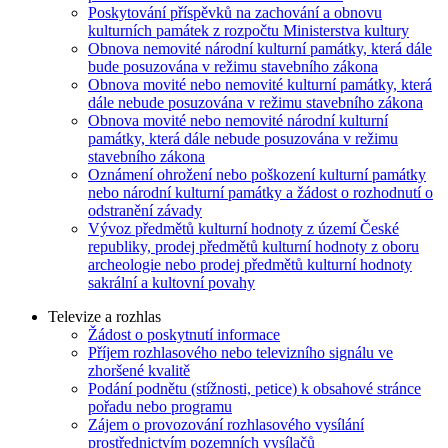
Poskytování příspěvků na zachování a obnovu
kulturních památek z rozpočtu Ministerstva kultury
Obnova nemovité národní kulturní památky, která dále
bude posuzována v režimu stavebního zákona
Obnova movité nebo nemovité kulturní památky, která
dále nebude posuzována v režimu stavebního zákona
Obnova movité nebo nemovité národní kulturní
památky, která dále nebude posuzována v režimu
stavebního zákona
Oznámení ohrožení nebo poškození kulturní památky
nebo národní kulturní památky a žádost o rozhodnutí o
odstranění závady
Vývoz předmětů kulturní hodnoty z území České
republiky, prodej předmětů kulturní hodnoty z oboru
archeologie nebo prodej předmětů kulturní hodnoty
sakrální a kultovní povahy
Televize a rozhlas
Žádost o poskytnutí informace
Příjem rozhlasového nebo televizního signálu ve
zhoršené kvalitě
Podání podnětu (stížnosti, petice) k obsahové stránce
pořadu nebo programu
Zájem o provozování rozhlasového vysílání
prostřednictvím pozemních vysílačů