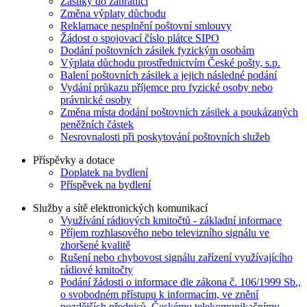
Zásilky do zahraničí
Změna výplaty důchodu
Reklamace nesplnění poštovní smlouvy
Žádost o spojovací číslo plátce SIPO
Dodání poštovních zásilek fyzickým osobám
Výplata důchodu prostřednictvím České pošty, s.p.
Balení poštovních zásilek a jejich následné podání
Vydání průkazu příjemce pro fyzické osoby nebo
právnické osoby
Změna místa dodání poštovních zásilek a poukázaných
peněžních částek
Nesrovnalosti při poskytování poštovních služeb
Příspěvky a dotace
Doplatek na bydlení
Příspěvek na bydlení
Služby a sítě elektronických komunikací
Využívání rádiových kmitočtů - základní informace
Příjem rozhlasového nebo televizního signálu ve
zhoršené kvalitě
Rušení nebo chybovost signálu zařízení využívajícího
rádiové kmitočty
Podání žádosti o informace dle zákona č. 106/1999 Sb.,
o svobodném přístupu k informacím, ve znění
pozdějších předpisů, Českému telekomunikačnímu