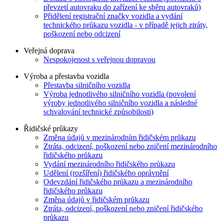
převzetí autovraku do zařízení ke sběru autovraků)
Přidělení registrační značky vozidla a vydání
technického průkazu vozidla - v případě jejich ztráty,
poškození nebo odcizení
Veřejná doprava
Nespokojenost s veřejnou dopravou
Výroba a přestavba vozidla
Přestavba silničního vozidla
Výroba jednotlivého silničního vozidla (povolení
výroby jednotlivého silničního vozidla a následné
schvalování technické způsobilosti)
Řidičské průkazy
Změna údajů v mezinárodním řidičském průkazu
Ztráta, odcizení, poškození nebo zničení mezinárodního
řidičského průkazu
Vydání mezinárodního řidičského průkazu
Udělení (rozšíření) řidičského oprávnění
Odevzdání řidičského průkazu a mezinárodního
řidičského průkazu
Změna údajů v řidičském průkazu
Ztráta, odcizení, poškození nebo zničení řidičského
průkazu