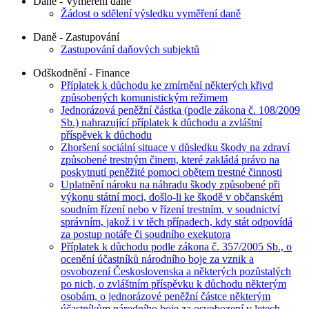
Daně - Vyměření daně
Žádost o sdělení výsledku vyměření daně
Daně - Zastupování
Zastupování daňových subjektů
Odškodnění - Finance
Příplatek k důchodu ke zmírnění některých křivd
způsobených komunistickým režimem
Jednorázová peněžní částka (podle zákona č. 108/2009
Sb.) nahrazující příplatek k důchodu a zvláštní
příspěvek k důchodu
Zhoršení sociální situace v důsledku škody na zdraví
způsobené trestným činem, které zakládá právo na
poskytnutí peněžité pomoci obětem trestné činnosti
Uplatnění nároku na náhradu škody způsobené při
výkonu státní moci, došlo-li ke škodě v občanském
soudním řízení nebo v řízení trestním, v soudnictví
správním, jakož i v těch případech, kdy stát odpovídá
za postup notáře či soudního exekutora
Příplatek k důchodu podle zákona č. 357/2005 Sb., o
ocenění účastníků národního boje za vznik a
osvobození Československa a některých pozůstalých
po nich, o zvláštním příspěvku k důchodu některým
osobám, o jednorázové peněžní částce některým
účastníkům národního boje za osvobození v letech