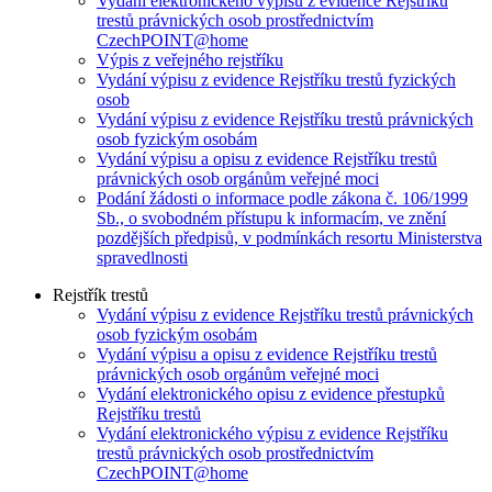
Vydání elektronického výpisu z evidence Rejstříku
trestů právnických osob prostřednictvím
CzechPOINT@home
Výpis z veřejného rejstříku
Vydání výpisu z evidence Rejstříku trestů fyzických
osob
Vydání výpisu z evidence Rejstříku trestů právnických
osob fyzickým osobám
Vydání výpisu a opisu z evidence Rejstříku trestů
právnických osob orgánům veřejné moci
Podání žádosti o informace podle zákona č. 106/1999
Sb., o svobodném přístupu k informacím, ve znění
pozdějších předpisů, v podmínkách resortu Ministerstva
spravedlnosti
Rejstřík trestů
Vydání výpisu z evidence Rejstříku trestů právnických
osob fyzickým osobám
Vydání výpisu a opisu z evidence Rejstříku trestů
právnických osob orgánům veřejné moci
Vydání elektronického opisu z evidence přestupků
Rejstříku trestů
Vydání elektronického výpisu z evidence Rejstříku
trestů právnických osob prostřednictvím
CzechPOINT@home