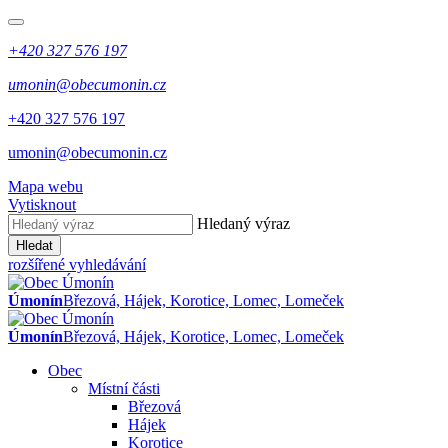
+420 327 576 197
umonin@obecumonin.cz
+420 327 576 197
umonin@obecumonin.cz
Mapa webu
Vytisknout
Hledaný výraz
Hledat
rozšířené vyhledávání
Úmonín
Březová, Hájek, Korotice, Lomec, Lomeček
Úmonín
Březová, Hájek, Korotice, Lomec, Lomeček
Obec
Místní části
Březová
Hájek
Korotice