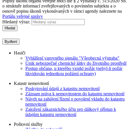
Popisy úkonů orgánů veřejné moci dle § 2 vyhlášky č. 515/2020 Sb.
o struktuře informací zveřejňovaných o povinném subjektu a o
osnově popisu úkonů vykonávaných v rámci agendy naleznete na
Portálu veřejné správy
Hledaný výraz:
Hledat
Bydlení
Hasiči
Vyhlášení varovného signálu "Všeobecná výstraha"
Únik nebezpečné chemické látky do životního prostředí
Postup občana, u kterého vznikl požár (nebyl-li požár
likvidován jednotkou požární ochrany)
Katastr nemovitostí
Poskytování údajů z katastru nemovitostí
Záznam práva k nemovitostem do katastru nemovitostí
Návrh na zahájení řízení o povolení vkladu do katastru
nemovitostí
Založení zákaznického účtu pro dálkový přístup k
údajům katastru nemovitostí
Poštovní služby