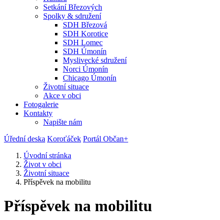
Setkání Březových
Spolky & sdružení
SDH Březová
SDH Korotice
SDH Lomec
SDH Úmonín
Myslivecké sdružení
Norci Úmonín
Chicago Úmonín
Životní situace
Akce v obci
Fotogalerie
Kontakty
Napište nám
Úřední deska
Koroťáček
Portál Občan+
Úvodní stránka
Život v obci
Životní situace
Příspěvek na mobilitu
Příspěvek na mobilitu