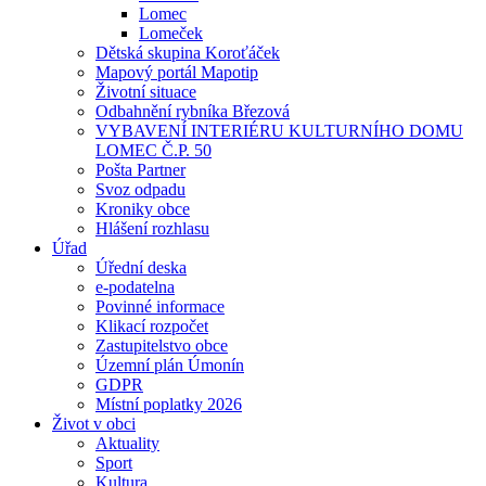
Lomec
Lomeček
Dětská skupina Koroťáček
Mapový portál Mapotip
Životní situace
Odbahnění rybníka Březová
VYBAVENÍ INTERIÉRU KULTURNÍHO DOMU
LOMEC Č.P. 50
Pošta Partner
Svoz odpadu
Kroniky obce
Hlášení rozhlasu
Úřad
Úřední deska
e-podatelna
Povinné informace
Klikací rozpočet
Zastupitelstvo obce
Územní plán Úmonín
GDPR
Místní poplatky 2026
Život v obci
Aktuality
Sport
Kultura