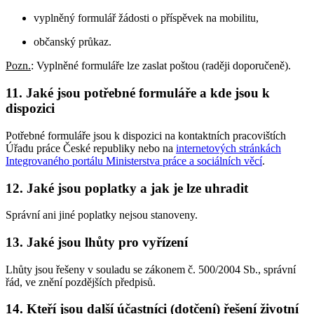
vyplněný formulář žádosti o příspěvek na mobilitu,
občanský průkaz.
Pozn.
: Vyplněné formuláře lze zaslat poštou (raději doporučeně).
11. Jaké jsou potřebné formuláře a kde jsou k
dispozici
Potřebné formuláře jsou k dispozici na kontaktních pracovištích
Úřadu práce České republiky nebo na
internetových stránkách
Integrovaného portálu Ministerstva práce a sociálních věcí
.
12. Jaké jsou poplatky a jak je lze uhradit
Správní ani jiné poplatky nejsou stanoveny.
13. Jaké jsou lhůty pro vyřízení
Lhůty jsou řešeny v souladu se zákonem č. 500/2004 Sb., správní
řád, ve znění pozdějších předpisů.
14. Kteří jsou další účastníci (dotčení) řešení životní