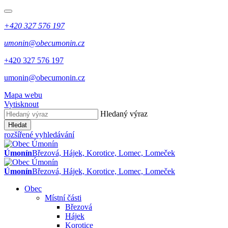
+420 327 576 197
umonin@obecumonin.cz
+420 327 576 197
umonin@obecumonin.cz
Mapa webu
Vytisknout
Hledaný výraz
Hledat
rozšířené vyhledávání
Úmonín
Březová, Hájek, Korotice, Lomec, Lomeček
Úmonín
Březová, Hájek, Korotice, Lomec, Lomeček
Obec
Místní části
Březová
Hájek
Korotice