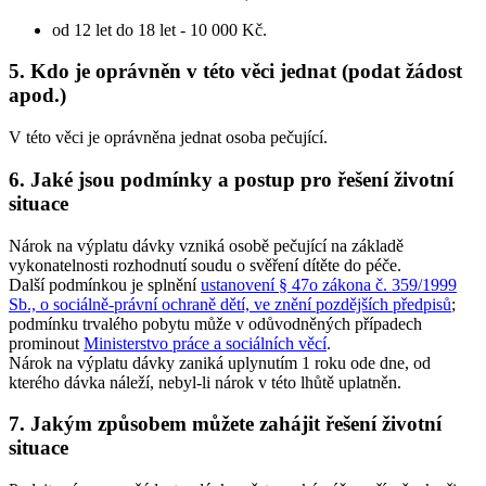
od 12 let do 18 let - 10 000 Kč.
5. Kdo je oprávněn v této věci jednat (podat žádost
apod.)
V této věci je oprávněna jednat osoba pečující.
6. Jaké jsou podmínky a postup pro řešení životní
situace
Nárok na výplatu dávky vzniká osobě pečující na základě
vykonatelnosti rozhodnutí soudu o svěření dítěte do péče.
Další podmínkou je splnění
ustanovení § 47o zákona č. 359/1999
Sb., o sociálně-právní ochraně dětí, ve znění pozdějších předpisů
;
podmínku trvalého pobytu může v odůvodněných případech
prominout
Ministerstvo práce a sociálních věcí
.
Nárok na výplatu dávky zaniká uplynutím 1 roku ode dne, od
kterého dávka náleží, nebyl-li nárok v této lhůtě uplatněn.
7. Jakým způsobem můžete zahájit řešení životní
situace