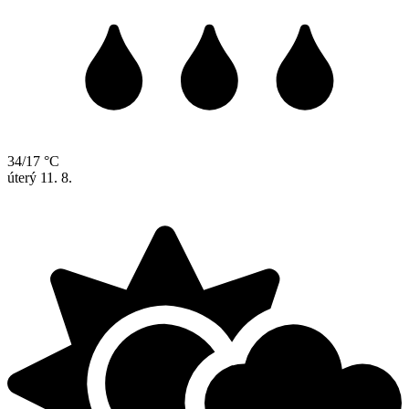
34/17 °C
úterý
11. 8.