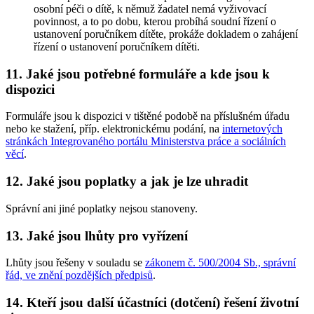
osobní péči o dítě, k němuž žadatel nemá vyživovací
povinnost, a to po dobu, kterou probíhá soudní řízení o
ustanovení poručníkem dítěte, prokáže dokladem o zahájení
řízení o ustanovení poručníkem dítěti.
11. Jaké jsou potřebné formuláře a kde jsou k
dispozici
Formuláře jsou k dispozici v tištěné podobě na příslušném úřadu
nebo ke stažení, příp. elektronickému podání, na
internetových
stránkách Integrovaného portálu Ministerstva práce a sociálních
věcí
.
12. Jaké jsou poplatky a jak je lze uhradit
Správní ani jiné poplatky nejsou stanoveny.
13. Jaké jsou lhůty pro vyřízení
Lhůty jsou řešeny v souladu se
zákonem č. 500/2004 Sb., správní
řád, ve znění pozdějších předpisů
.
14. Kteří jsou další účastníci (dotčení) řešení životní