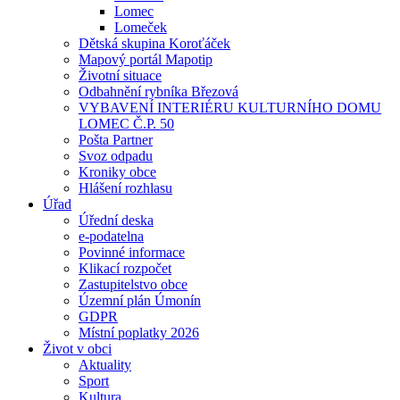
Lomec
Lomeček
Dětská skupina Koroťáček
Mapový portál Mapotip
Životní situace
Odbahnění rybníka Březová
VYBAVENÍ INTERIÉRU KULTURNÍHO DOMU
LOMEC Č.P. 50
Pošta Partner
Svoz odpadu
Kroniky obce
Hlášení rozhlasu
Úřad
Úřední deska
e-podatelna
Povinné informace
Klikací rozpočet
Zastupitelstvo obce
Územní plán Úmonín
GDPR
Místní poplatky 2026
Život v obci
Aktuality
Sport
Kultura