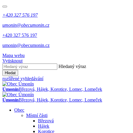
+420 327 576 197
umonin@obecumonin.cz
+420 327 576 197
umonin@obecumonin.cz
Mapa webu
Vytisknout
Hledaný výraz
Hledat
rozšířené vyhledávání
Úmonín
Březová, Hájek, Korotice, Lomec, Lomeček
Úmonín
Březová, Hájek, Korotice, Lomec, Lomeček
Obec
Místní části
Březová
Hájek
Korotice