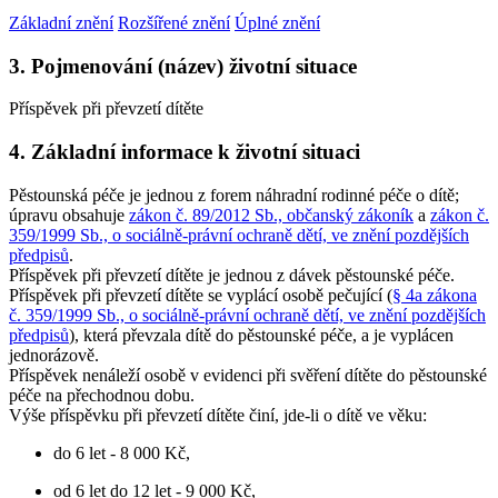
Základní znění
Rozšířené znění
Úplné znění
3. Pojmenování (název) životní situace
Příspěvek při převzetí dítěte
4. Základní informace k životní situaci
Pěstounská péče je jednou z forem náhradní rodinné péče o dítě;
úpravu obsahuje
zákon č. 89/2012 Sb., občanský zákoník
a
zákon č.
359/1999 Sb., o sociálně-právní ochraně dětí, ve znění pozdějších
předpisů
.
Příspěvek při převzetí dítěte je jednou z dávek pěstounské péče.
Příspěvek při převzetí dítěte se vyplácí osobě pečující (
§ 4a zákona
č. 359/1999 Sb., o sociálně-právní ochraně dětí, ve znění pozdějších
předpisů
), která převzala dítě do pěstounské péče, a je vyplácen
jednorázově.
Příspěvek nenáleží osobě v evidenci při svěření dítěte do pěstounské
péče na přechodnou dobu.
Výše příspěvku při převzetí dítěte činí, jde-li o dítě ve věku:
do 6 let - 8 000 Kč,
od 6 let do 12 let - 9 000 Kč,