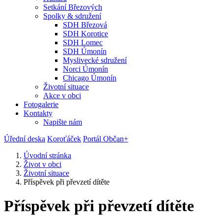
Setkání Březových
Spolky & sdružení
SDH Březová
SDH Korotice
SDH Lomec
SDH Úmonín
Myslivecké sdružení
Norci Úmonín
Chicago Úmonín
Životní situace
Akce v obci
Fotogalerie
Kontakty
Napište nám
Úřední deska
Koroťáček
Portál Občan+
Úvodní stránka
Život v obci
Životní situace
Příspěvek při převzetí dítěte
Příspěvek při převzetí dítěte