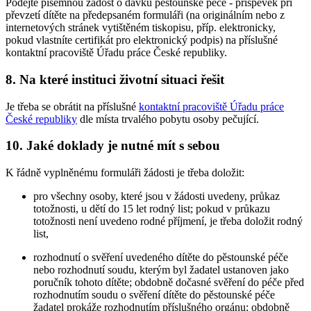
Podejte písemnou žádost o dávku pěstounské péče - příspěvek při
převzetí dítěte na předepsaném formuláři (na originálním nebo z
internetových stránek vytištěném tiskopisu, příp. elektronicky,
pokud vlastníte certifikát pro elektronický podpis) na příslušné
kontaktní pracoviště Úřadu práce České republiky.
8. Na které instituci životní situaci řešit
Je třeba se obrátit na příslušné
kontaktní pracoviště Úřadu práce
České republiky
dle místa trvalého pobytu osoby pečující.
10. Jaké doklady je nutné mít s sebou
K řádně vyplněnému formuláři žádosti je třeba doložit:
pro všechny osoby, které jsou v žádosti uvedeny, průkaz
totožnosti, u dětí do 15 let rodný list; pokud v průkazu
totožnosti není uvedeno rodné příjmení, je třeba doložit rodný
list,
rozhodnutí o svěření uvedeného dítěte do pěstounské péče
nebo rozhodnutí soudu, kterým byl žadatel ustanoven jako
poručník tohoto dítěte; obdobně dočasné svěření do péče před
rozhodnutím soudu o svěření dítěte do pěstounské péče
žadatel prokáže rozhodnutím příslušného orgánu; obdobně