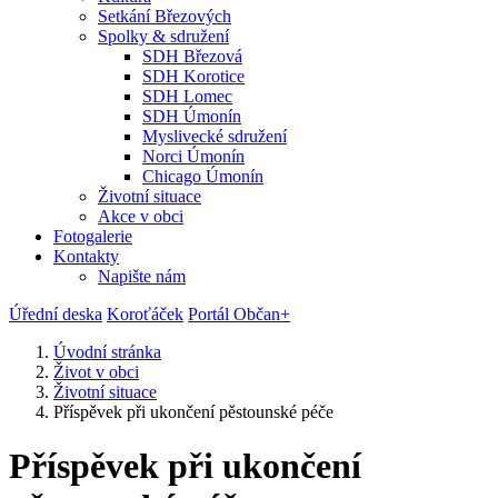
Setkání Březových
Spolky & sdružení
SDH Březová
SDH Korotice
SDH Lomec
SDH Úmonín
Myslivecké sdružení
Norci Úmonín
Chicago Úmonín
Životní situace
Akce v obci
Fotogalerie
Kontakty
Napište nám
Úřední deska
Koroťáček
Portál Občan+
Úvodní stránka
Život v obci
Životní situace
Příspěvek při ukončení pěstounské péče
Příspěvek při ukončení