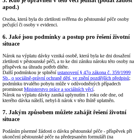
5. Kdo je oprávněn v této věci jednat (podat žádost
apod.)
Osoba, která byla do zletilosti svěřena do pěstounské péče osoby
pečující či osoby v evidenci.
6. Jaké jsou podmínky a postup pro řešení životní
situace
Nárok na výplatu dávky vzniká osobě, která byla ke dni dosažení
zletilosti v pěstounské péči, a to ke dni zániku nároku této osoby na
příspěvek na úhradu potřeb dítěte.
Další podmínkou je splnění
ustanovení § 47o zákona č. 359/1999
Sb., o sociálně-právní ochraně dětí, ve znění pozdějších předpisů
;
podmínku trvalého pobytu může v odůvodněných případech
prominout
Ministerstvo práce a sociálních věcí
.
Nárok na výplatu dávky zaniká uplynutím 1 roku ode dne, od
kterého dávka náleží, nebyl-li nárok v této lhůtě uplatněn.
7. Jakým způsobem můžete zahájit řešení životní
situace
Podáním písemné žádosti o dávku pěstounské péče - příspěvek při
ukončení pěstounské péče na předepsaném formuláři (na