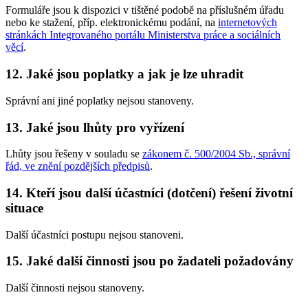
Formuláře jsou k dispozici v tištěné podobě na příslušném úřadu
nebo ke stažení, příp. elektronickému podání, na
internetových
stránkách Integrovaného portálu Ministerstva práce a sociálních
věcí
.
12. Jaké jsou poplatky a jak je lze uhradit
Správní ani jiné poplatky nejsou stanoveny.
13. Jaké jsou lhůty pro vyřízení
Lhůty jsou řešeny v souladu se
zákonem č. 500/2004 Sb., správní
řád, ve znění pozdějších předpisů
.
14. Kteří jsou další účastníci (dotčení) řešení životní
situace
Další účastníci postupu nejsou stanoveni.
15. Jaké další činnosti jsou po žadateli požadovány
Další činnosti nejsou stanoveny.