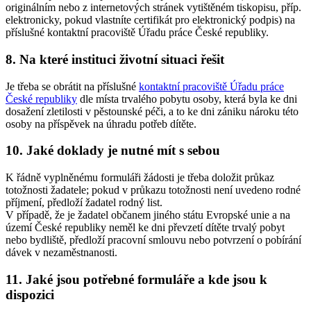
originálním nebo z internetových stránek vytištěném tiskopisu, příp.
elektronicky, pokud vlastníte certifikát pro elektronický podpis) na
příslušné kontaktní pracoviště Úřadu práce České republiky.
8. Na které instituci životní situaci řešit
Je třeba se obrátit na příslušné
kontaktní pracoviště Úřadu práce
České republiky
dle místa trvalého pobytu osoby, která byla ke dni
dosažení zletilosti v pěstounské péči, a to ke dni zániku nároku této
osoby na příspěvek na úhradu potřeb dítěte.
10. Jaké doklady je nutné mít s sebou
K řádně vyplněnému formuláři žádosti je třeba doložit průkaz
totožnosti žadatele; pokud v průkazu totožnosti není uvedeno rodné
příjmení, předloží žadatel rodný list.
V případě, že je žadatel občanem jiného státu Evropské unie a na
území České republiky neměl ke dni převzetí dítěte trvalý pobyt
nebo bydliště, předloží pracovní smlouvu nebo potvrzení o pobírání
dávek v nezaměstnanosti.
11. Jaké jsou potřebné formuláře a kde jsou k
dispozici