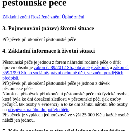
pěstounské péče
Základní znění
Rozšířené znění
Úplné znění
3. Pojmenování (název) životní situace
Příspěvek při ukončení pěstounské péče
4. Základní informace k životní situaci
Pěstounská péče je jednou z forem náhradní rodinné péče o dítě;
úpravu obsahuje
zákon č. 89/2012 Sb., občanský zákoník
a
zákon č.
359/1999 Sb., o sociálně-právní ochraně dětí, ve znění pozdějších
předpisů
.
Příspěvek při ukončení pěstounské péče je jednou z dávek
pěstounské péče.
Nárok na příspěvek při ukončení pěstounské péče má fyzická osoba,
která byla ke dni dosažení zletilosti v pěstounské péči (jak osoby
pečující, tak osoby v evidenci), a to ke dni zániku nároku této osoby
na
příspěvek na úhradu potřeb dítěte
.
Příspěvek je vyplácen jednorázově ve výši 25 000 Kč a každé osobě
náleží jen jednou.