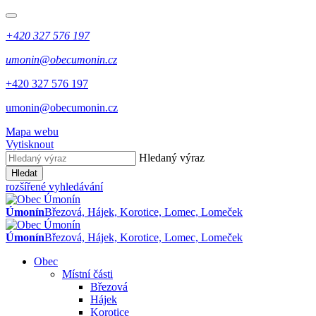
+420 327 576 197
umonin@obecumonin.cz
+420 327 576 197
umonin@obecumonin.cz
Mapa webu
Vytisknout
Hledaný výraz
Hledat
rozšířené vyhledávání
Úmonín
Březová, Hájek, Korotice, Lomec, Lomeček
Úmonín
Březová, Hájek, Korotice, Lomec, Lomeček
Obec
Místní části
Březová
Hájek
Korotice