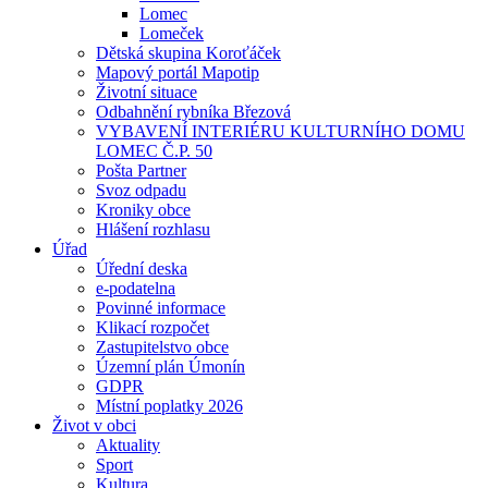
Lomec
Lomeček
Dětská skupina Koroťáček
Mapový portál Mapotip
Životní situace
Odbahnění rybníka Březová
VYBAVENÍ INTERIÉRU KULTURNÍHO DOMU
LOMEC Č.P. 50
Pošta Partner
Svoz odpadu
Kroniky obce
Hlášení rozhlasu
Úřad
Úřední deska
e-podatelna
Povinné informace
Klikací rozpočet
Zastupitelstvo obce
Územní plán Úmonín
GDPR
Místní poplatky 2026
Život v obci
Aktuality
Sport
Kultura