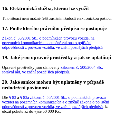
16. Elektronická služba, kterou lze využít
Tuto situaci není možné řešit zasláním žádosti elektronickou poštou.
17. Podle kterého právního předpisu se postupuje
Zákon č. 56/2001 Sb., o podmínkách provozu vozidel na
pozemních komunikacích a o změně zákona o pojištění
odpovědnosti z provozu vozidla, ve znění pozdějších předpisů
19. Jaké jsou opravné prostředky a jak se uplatňují
Opravné prostředky jsou stanoveny
zákonem č. 500/2004 Sb.,
správní řád, ve znění pozdějších předpisů
.
20. Jaké sankce mohou být uplatněny v případě
nedodržení povinností
Dle
§ 83
a
§ 83a zákona č. 56/2001 Sb., o podmínkách provozu
vozidel na pozemních komunikacích a o změně zákona o pojištění
odpovědnosti z provozu vozidla, ve znění pozdějších předpisů
, lze
uložit pokutu až do výše 50 000 Kč.