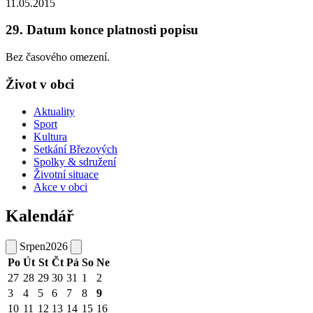
11.05.2015
29. Datum konce platnosti popisu
Bez časového omezení.
Život v obci
Aktuality
Sport
Kultura
Setkání Březových
Spolky & sdružení
Životní situace
Akce v obci
Kalendář
Srpen
2026
Po
Út
St
Čt
Pá
So
Ne
27
28
29
30
31
1
2
3
4
5
6
7
8
9
10
11
12
13
14
15
16