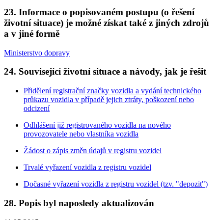
23. Informace o popisovaném postupu (o řešení
životní situace) je možné získat také z jiných zdrojů
a v jiné formě
Ministerstvo dopravy
24. Související životní situace a návody, jak je řešit
Přidělení registrační značky vozidla a vydání technického
průkazu vozidla v případě jejich ztráty, poškození nebo
odcizení
Odhlášení již registrovaného vozidla na nového
provozovatele nebo vlastníka vozidla
Žádost o zápis změn údajů v registru vozidel
Trvalé vyřazení vozidla z registru vozidel
Dočasné vyřazení vozidla z registru vozidel (tzv. "depozit")
28. Popis byl naposledy aktualizován