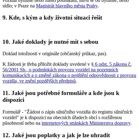
vozidla bydliště nebo místo podnikání, liší-li se od bydliště, nebo
sídlo; v Praze na
Magistrát hlavního města Prahy
.
9. Kde, s kým a kdy životní situaci řešit
10. Jaké doklady je nutné mít s sebou
Doklad totožnosti v originále (občanský průkaz, pas).
K žádosti je třeba přiložit doklady uvedené v
§ 6 odst. 5 zákona č.
56/2001 Sb., o podmínkách provozu vozidel na pozemních
komunikacích a o změně zákona o pojištění odpovědnosti z provozu
vozidla, ve znění pozdějších předpisů
.
11. Jaké jsou potřebné formuláře a kde jsou k
dispozici
Formulář - "Žádost o zápis silničního vozidla do registru silničních
vozidel" je k dispozici na obecních úřadech obcí s rozšířenou
působností nebo na
internetových stránkách Ministerstva dopravy
.
12. Jaké jsou poplatky a jak je lze uhradit