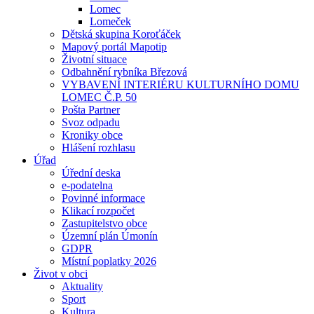
Lomec
Lomeček
Dětská skupina Koroťáček
Mapový portál Mapotip
Životní situace
Odbahnění rybníka Březová
VYBAVENÍ INTERIÉRU KULTURNÍHO DOMU
LOMEC Č.P. 50
Pošta Partner
Svoz odpadu
Kroniky obce
Hlášení rozhlasu
Úřad
Úřední deska
e-podatelna
Povinné informace
Klikací rozpočet
Zastupitelstvo obce
Územní plán Úmonín
GDPR
Místní poplatky 2026
Život v obci
Aktuality
Sport
Kultura