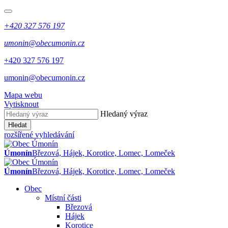
+420 327 576 197
umonin@obecumonin.cz
+420 327 576 197
umonin@obecumonin.cz
Mapa webu
Vytisknout
Hledaný výraz
Hledat
rozšířené vyhledávání
Úmonín
Březová, Hájek, Korotice, Lomec, Lomeček
Úmonín
Březová, Hájek, Korotice, Lomec, Lomeček
Obec
Místní části
Březová
Hájek
Korotice