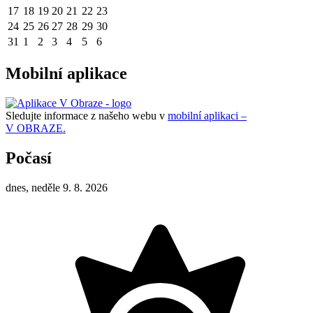
17
18
19
20
21
22
23
24
25
26
27
28
29
30
31
1
2
3
4
5
6
Mobilní aplikace
Sledujte informace z našeho webu v
mobilní aplikaci –
V OBRAZE.
Počasí
dnes, neděle 9. 8. 2026