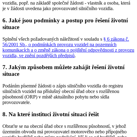
vozidla, popř. na základě společné žádosti - vlastník a osoba, která
je v žádosti uvedena jako provozovatel silničního vozidla.
6. Jaké jsou podmínky a postup pro řešení životní
situace
Splnění všech požadovaných náležitostí v souladu s
§ 6 zákona č.
56/2001 Sb., o podmínkách provozu vozidel na pozemních
komunikacích a o změně zákona o pojištění odpovědnosti z provozu
vozidla, ve znění pozdějších předpisů
.
7. Jakým způsobem můžete zahájit řešení životní
situace
Podáním písemné žádosti o zápis silničního vozidla do registru
silničních vozidel na příslušný obecní úřad obce s rozšířenou
působností (ORP) v místě aktuálního pobytu nebo sídla
provozovatele.
8. Na které instituci životní situaci řešit
Obraťte se na obecní úřad obce s rozšířenou působností, v jehož
územním obvodu má provozovatel motorového nebo přípojného