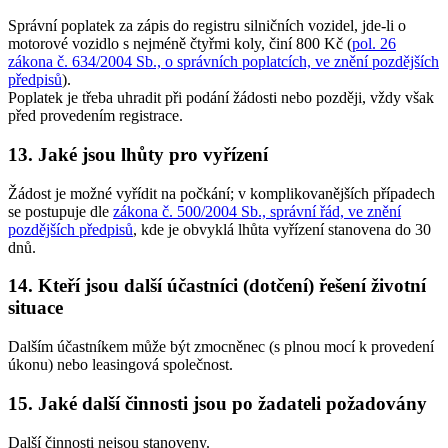
Správní poplatek za zápis do registru silničních vozidel, jde-li o
motorové vozidlo s nejméně čtyřmi koly, činí
800 Kč
(
pol. 26
zákona č. 634/2004 Sb., o správních poplatcích, ve znění pozdějších
předpisů
).
Poplatek je třeba uhradit při podání žádosti nebo později, vždy však
před provedením registrace.
13. Jaké jsou lhůty pro vyřízení
Žádost je možné vyřídit na počkání; v komplikovanějších případech
se postupuje dle
zákona č. 500/2004 Sb., správní řád, ve znění
pozdějších předpisů
, kde je obvyklá lhůta vyřízení stanovena do 30
dnů.
14. Kteří jsou další účastníci (dotčení) řešení životní
situace
Dalším účastníkem může být zmocněnec (s plnou mocí k provedení
úkonu) nebo leasingová společnost.
15. Jaké další činnosti jsou po žadateli požadovány
Další činnosti nejsou stanoveny.