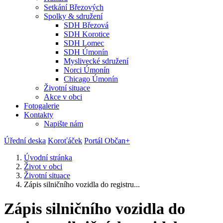
Setkání Březových
Spolky & sdružení
SDH Březová
SDH Korotice
SDH Lomec
SDH Úmonín
Myslivecké sdružení
Norci Úmonín
Chicago Úmonín
Životní situace
Akce v obci
Fotogalerie
Kontakty
Napište nám
Úřední deska
Koroťáček
Portál Občan+
Úvodní stránka
Život v obci
Životní situace
Zápis silničního vozidla do registru...
Zápis silničního vozidla do