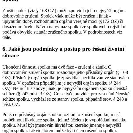
Zrušit spolek (viz § 168 OZ) může zpravidla jeho nejvyšší orgán -
dobrovolné zrušení. Spolek však může být zrušen i jinak -
uplynutím doby, rozhodnutím orgánu veřejné moci (§172 OZ) či
dosažením účelu. Návrh na výmaz spolku ze spolkového rejstříku
podává obvykle statutár zrušeného spolku. V podrobnostech viz
dále.
6. Jaké jsou podmínky a postup pro řešení životní
situace
Ukončení činnosti spolku má dvě fáze - zrušení a zánik. O
dobrovolném zrušení spolku rozhoduje jeho příslušný orgán (§ 168
OZ). Příslušný orgán spolku je zpravidla specifikován ve stanovách
spolku. V opačném případě jím je nejvyšší orgán spolku (§ 244
OZ). Neurčí-li stanovy jinak, je nejvyšším orgánem spolku členská
schůze (§ 247 odst. 3 OZ). Co se týče pravidel pro zasedání členské
schůze spolku, vychází se ze stanov spolku, případně srov. § 248 a
násl. OZ.
Poté, co příslušný orgán spolku rozhodl o zrušení spolku, musí
proběhnout likvidace spolku, jejímž účelem je vypořádání majetku
spolku. Musí být jmenován likvidátor, kterého jmenuje nejvyšší
orgán spolku. Likvidátorem může být i člen rušeného spolku.