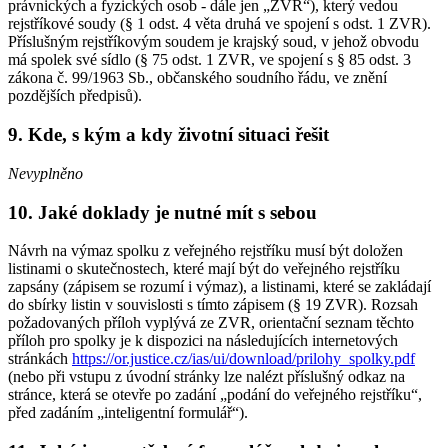
právnických a fyzických osob - dále jen „ZVR“), který vedou
rejstříkové soudy (§ 1 odst. 4 věta druhá ve spojení s odst. 1 ZVR).
Příslušným rejstříkovým soudem je krajský soud, v jehož obvodu
má spolek své sídlo (§ 75 odst. 1 ZVR, ve spojení s § 85 odst. 3
zákona č. 99/1963 Sb., občanského soudního řádu, ve znění
pozdějších předpisů).
9. Kde, s kým a kdy životní situaci řešit
Nevyplněno
10. Jaké doklady je nutné mít s sebou
Návrh na výmaz spolku z veřejného rejstříku musí být doložen
listinami o skutečnostech, které mají být do veřejného rejstříku
zapsány (zápisem se rozumí i výmaz), a listinami, které se zakládají
do sbírky listin v souvislosti s tímto zápisem (§ 19 ZVR). Rozsah
požadovaných příloh vyplývá ze ZVR, orientační seznam těchto
příloh pro spolky je k dispozici na následujících internetových
stránkách
https://or.justice.cz/ias/ui/download/prilohy_spolky.pdf
(nebo při vstupu z úvodní stránky lze nalézt příslušný odkaz na
stránce, která se otevře po zadání „podání do veřejného rejstříku“,
před zadáním „inteligentní formulář“).