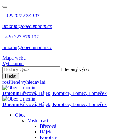
+420 327 576 197
umonin@obecumonin.cz
+420 327 576 197
umonin@obecumonin.cz
Mapa webu
Vytisknout
Hledaný výraz
Hledat
rozšířené vyhledávání
Úmonín
Březová, Hájek, Korotice, Lomec, Lomeček
Úmonín
Březová, Hájek, Korotice, Lomec, Lomeček
Obec
Místní části
Březová
Hájek
Korotice