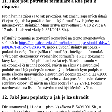
11. Jaké jsou potřebné formuláře a kde jsou k
dispozici
Pro návrh na zápis (a to jak prvozápis, tak změnu zapsaných údajů
či výmaz) je třeba použít elektronický formulář zveřejněný na
internetových stránkách Ministerstva spravedlnosti (§ 18 ZVR a §
17 odst. 1 nařízení vlády č. 351/2013 Sb.).
Příslušný formulář je dostupný konkrétně na těchto internetových
stránkách:
https://or.justice.cz/ias/iform/index.html;jsessionid=d4swf-
pd9j367FefKcWG2XsG?0
, nebo z úvodní stránky justice.cz -
podání do veřejného rejstříku (formuláře) - inteligentní formulář.
Výstupem elektronicky vyplněného formuláře je PDF dokument,
který lze po doplnění přílohami zaslat rejstříkovému soudu v
elektronické či listinné podobě. Návrh na zápis v elektronické
podobě musí být podepsán uznávaným elektronickým podpisem
podle zákona upravujícího elektronický podpis (zákon č. 227/2000
Sb., o elektronickém podpisu) nebo zaslán prostřednictvím datové
schránky osoby, jež návrh na zápis podává (§ 22 ZVR). Podpis
navrhovatele na listinném návrhu musí být úředně ověřen.
12. Jaké jsou poplatky a jak je lze uhradit
Dle ustanovení § 11 odst. 1 písm. k) zákona č. 549/1991 Sb., o
soudních poplatcích, jsou spolky ve věcech zápisů (či výmazu)