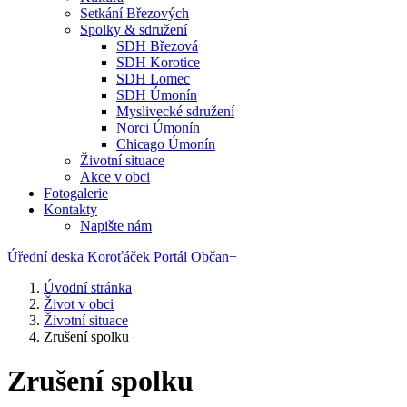
Setkání Březových
Spolky & sdružení
SDH Březová
SDH Korotice
SDH Lomec
SDH Úmonín
Myslivecké sdružení
Norci Úmonín
Chicago Úmonín
Životní situace
Akce v obci
Fotogalerie
Kontakty
Napište nám
Úřední deska
Koroťáček
Portál Občan+
Úvodní stránka
Život v obci
Životní situace
Zrušení spolku
Zrušení spolku