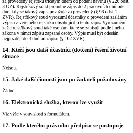
za provedený rejstříku třicátým dnem od podání návrhu (§ 226 odst.
3 OZ). Rejstříkový soud promítne zápis do 2 pracovních dnů ode
dne, kdy se takový zápis považuje za provedený (§ 98 odst. 2
ZVR). Rejstříkový soud vyrozumí účastníky o provedení zasláním
výpisu z veřejného rejstříku obsahujícího tento zápis. Vyrozumění
zašle rejstříkový soud také osobám, které se zapisují podle jiného
zákona v rámci zápisu zapsané osoby. Výpis musí být odeslán
nejpozději do 3 dnů od zápisu (§ 102 ZVR).
14. Kteří jsou další účastníci (dotčení) řešení životní
situace
Nejsou.
15. Jaké další činnosti jsou po žadateli požadovány
Žádné.
16. Elektronická služba, kterou lze využít
Viz výše v souvislosti s formulářem.
17. Podle kterého právního předpisu se postupuje