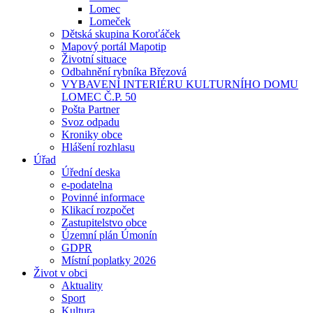
Lomec
Lomeček
Dětská skupina Koroťáček
Mapový portál Mapotip
Životní situace
Odbahnění rybníka Březová
VYBAVENÍ INTERIÉRU KULTURNÍHO DOMU
LOMEC Č.P. 50
Pošta Partner
Svoz odpadu
Kroniky obce
Hlášení rozhlasu
Úřad
Úřední deska
e-podatelna
Povinné informace
Klikací rozpočet
Zastupitelstvo obce
Územní plán Úmonín
GDPR
Místní poplatky 2026
Život v obci
Aktuality
Sport
Kultura