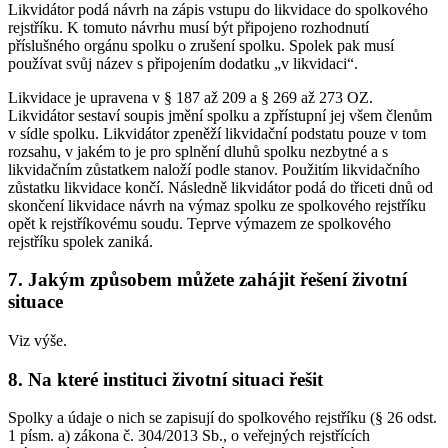
Likvidátor podá návrh na zápis vstupu do likvidace do spolkového
rejstříku. K tomuto návrhu musí být připojeno rozhodnutí
příslušného orgánu spolku o zrušení spolku. Spolek pak musí
používat svůj název s připojením dodatku „v likvidaci“.
Likvidace je upravena v § 187 až 209 a § 269 až 273 OZ.
Likvidátor sestaví soupis jmění spolku a zpřístupní jej všem členům
v sídle spolku. Likvidátor zpeněží likvidační podstatu pouze v tom
rozsahu, v jakém to je pro splnění dluhů spolku nezbytné a s
likvidačním zůstatkem naloží podle stanov. Použitím likvidačního
zůstatku likvidace končí. Následně likvidátor podá do třiceti dnů od
skončení likvidace návrh na výmaz spolku ze spolkového rejstříku
opět k rejstříkovému soudu. Teprve výmazem ze spolkového
rejstříku spolek zaniká.
7. Jakým způsobem můžete zahájit řešení životní
situace
Viz výše.
8. Na které instituci životní situaci řešit
Spolky a údaje o nich se zapisují do spolkového rejstříku (§ 26 odst.
1 písm. a) zákona č. 304/2013 Sb., o veřejných rejstřících