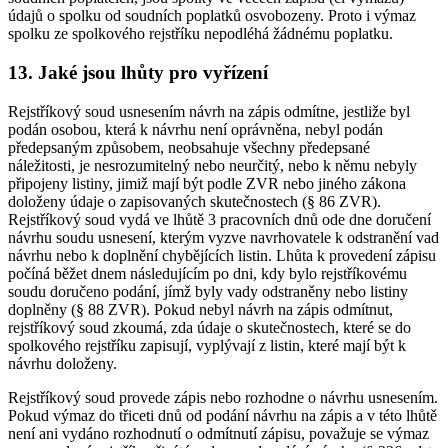
údajů o spolku od soudních poplatků osvobozeny. Proto i výmaz
spolku ze spolkového rejstříku nepodléhá žádnému poplatku.
13. Jaké jsou lhůty pro vyřízení
Rejstříkový soud usnesením návrh na zápis odmítne, jestliže byl
podán osobou, která k návrhu není oprávněna, nebyl podán
předepsaným způsobem, neobsahuje všechny předepsané
náležitosti, je nesrozumitelný nebo neurčitý, nebo k němu nebyly
připojeny listiny, jimiž mají být podle ZVR nebo jiného zákona
doloženy údaje o zapisovaných skutečnostech (§ 86 ZVR).
Rejstříkový soud vydá ve lhůtě 3 pracovních dnů ode dne doručení
návrhu soudu usnesení, kterým vyzve navrhovatele k odstranění vad
návrhu nebo k doplnění chybějících listin. Lhůta k provedení zápisu
počíná běžet dnem následujícím po dni, kdy bylo rejstříkovému
soudu doručeno podání, jímž byly vady odstraněny nebo listiny
doplněny (§ 88 ZVR). Pokud nebyl návrh na zápis odmítnut,
rejstříkový soud zkoumá, zda údaje o skutečnostech, které se do
spolkového rejstříku zapisují, vyplývají z listin, které mají být k
návrhu doloženy.
Rejstříkový soud provede zápis nebo rozhodne o návrhu usnesením.
Pokud výmaz do třiceti dnů od podání návrhu na zápis a v této lhůtě
není ani vydáno rozhodnutí o odmítnutí zápisu, považuje se výmaz