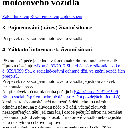
motorového vozidla
Základní znění
Rozšířené znění
Úplné znění
3. Pojmenování (název) životní situace
Příspěvek na zakoupení motorového vozidla
4. Základní informace k životní situaci
Pěstounská péče je jednou z forem náhradní rodinné péče o dítě.
Úpravu obsahuje
zákon č. 89/2012 Sb., občanský zákoník
a
zákon
č. 359/1999 Sb., o sociálně-právní ochraně dětí, ve znění pozdějších
předpisů
.
Příspěvek na zakoupení motorového vozidla je jednou z dávek
pěstounské péče.
Na příspěvek má nárok osoba pečující (
§ 4a zákona č. 359/1999
Sb., o sociálně-právní ochraně dětí, ve znění pozdějších předpisů
),
která má v pěstounské péči nejméně 3 děti nebo má nárok na
odměnu pěstouna z důvodu péče o 3 děti, včetně zletilých
nezaopatřených dětí, jež zakládají osobě pečující nárok na odměnu
pěstouna, pokud zakoupila osobní motorové vozidlo nebo zajistila
jeho nezbytnou celkovou opravu.
Výše příspěvku na zakoupení motorového vozidla činí 70 %