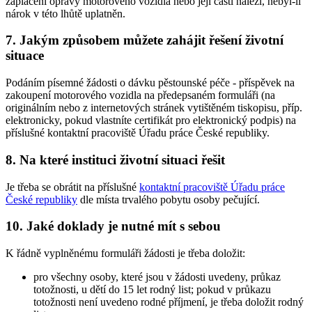
zaplacení opravy motorového vozidla nebo její části náleží, nebyl-li
nárok v této lhůtě uplatněn.
7. Jakým způsobem můžete zahájit řešení životní
situace
Podáním písemné žádosti o dávku pěstounské péče - příspěvek na
zakoupení motorového vozidla na předepsaném formuláři (na
originálním nebo z internetových stránek vytištěném tiskopisu, příp.
elektronicky, pokud vlastníte certifikát pro elektronický podpis) na
příslušné kontaktní pracoviště Úřadu práce České republiky.
8. Na které instituci životní situaci řešit
Je třeba se obrátit na příslušné
kontaktní pracoviště Úřadu práce
České republiky
dle místa trvalého pobytu osoby pečující.
10. Jaké doklady je nutné mít s sebou
K řádně vyplněnému formuláři žádosti je třeba doložit:
pro všechny osoby, které jsou v žádosti uvedeny, průkaz
totožnosti, u dětí do 15 let rodný list; pokud v průkazu
totožnosti není uvedeno rodné příjmení, je třeba doložit rodný