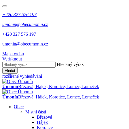
+420 327 576 197
umonin@obecumonin.cz
+420 327 576 197
umonin@obecumonin.cz
Mapa webu
Vytisknout
Hledaný výraz
Hledat
rozšířené vyhledávání
Úmonín
Březová, Hájek, Korotice, Lomec, Lomeček
Úmonín
Březová, Hájek, Korotice, Lomec, Lomeček
Obec
Místní části
Březová
Hájek
Korotice