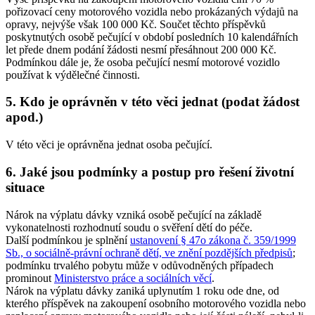
pořizovací ceny motorového vozidla nebo prokázaných výdajů na
opravy, nejvýše však 100 000 Kč. Součet těchto příspěvků
poskytnutých osobě pečující v období posledních 10 kalendářních
let přede dnem podání žádosti nesmí přesáhnout 200 000 Kč.
Podmínkou dále je, že osoba pečující nesmí motorové vozidlo
používat k výdělečné činnosti.
5. Kdo je oprávněn v této věci jednat (podat žádost
apod.)
V této věci je oprávněna jednat osoba pečující.
6. Jaké jsou podmínky a postup pro řešení životní
situace
Nárok na výplatu dávky vzniká osobě pečující na základě
vykonatelnosti rozhodnutí soudu o svěření dětí do péče.
Další podmínkou je splnění
ustanovení § 47o zákona č. 359/1999
Sb., o sociálně-právní ochraně dětí, ve znění pozdějších předpisů
;
podmínku trvalého pobytu může v odůvodněných případech
prominout
Ministerstvo práce a sociálních věcí
.
Nárok na výplatu dávky zaniká uplynutím 1 roku ode dne, od
kterého příspěvek na zakoupení osobního motorového vozidla nebo