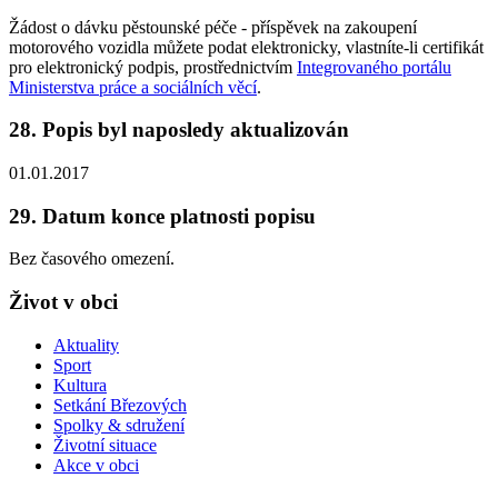
Žádost o dávku pěstounské péče - příspěvek na zakoupení
motorového vozidla můžete podat elektronicky, vlastníte-li certifikát
pro elektronický podpis, prostřednictvím
Integrovaného portálu
Ministerstva práce a sociálních věcí
.
28. Popis byl naposledy aktualizován
01.01.2017
29. Datum konce platnosti popisu
Bez časového omezení.
Život v obci
Aktuality
Sport
Kultura
Setkání Březových
Spolky & sdružení
Životní situace
Akce v obci