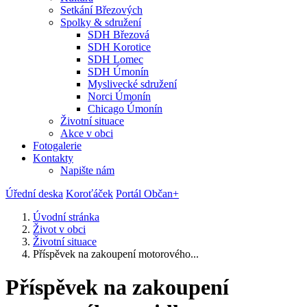
Setkání Březových
Spolky & sdružení
SDH Březová
SDH Korotice
SDH Lomec
SDH Úmonín
Myslivecké sdružení
Norci Úmonín
Chicago Úmonín
Životní situace
Akce v obci
Fotogalerie
Kontakty
Napište nám
Úřední deska
Koroťáček
Portál Občan+
Úvodní stránka
Život v obci
Životní situace
Příspěvek na zakoupení motorového...
Příspěvek na zakoupení