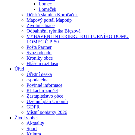
Lomec
Lomeček
Dětská skupina Koroťáček
Mapový portál Mapotip
Životní situace
Odbahnění rybníka Březová
VYBAVENÍ INTERIÉRU KULTURNÍHO DOMU
LOMEC Č.P. 50
Pošta Partner
Svoz odpadu
Kroniky obce
Hlášení rozhlasu
Úřad
Úřední deska
e-podatelna
Povinné informace
Klikací rozpočet
Zastupitelstvo obce
Územní plán Úmonín
GDPR
Místní poplatky 2026
Život v obci
Aktuality
Sport
Kultura