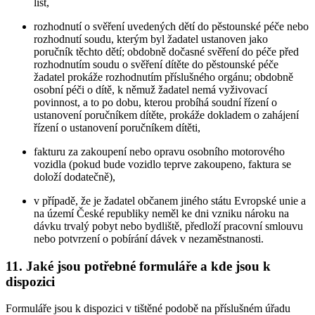
list,
rozhodnutí o svěření uvedených dětí do pěstounské péče nebo
rozhodnutí soudu, kterým byl žadatel ustanoven jako
poručník těchto dětí; obdobně dočasné svěření do péče před
rozhodnutím soudu o svěření dítěte do pěstounské péče
žadatel prokáže rozhodnutím příslušného orgánu; obdobně
osobní péči o dítě, k němuž žadatel nemá vyživovací
povinnost, a to po dobu, kterou probíhá soudní řízení o
ustanovení poručníkem dítěte, prokáže dokladem o zahájení
řízení o ustanovení poručníkem dítěti,
fakturu za zakoupení nebo opravu osobního motorového
vozidla (pokud bude vozidlo teprve zakoupeno, faktura se
doloží dodatečně),
v případě, že je žadatel občanem jiného státu Evropské unie a
na území České republiky neměl ke dni vzniku nároku na
dávku trvalý pobyt nebo bydliště, předloží pracovní smlouvu
nebo potvrzení o pobírání dávek v nezaměstnanosti.
11. Jaké jsou potřebné formuláře a kde jsou k
dispozici
Formuláře jsou k dispozici v tištěné podobě na příslušném úřadu